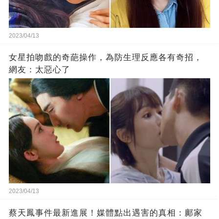
2023/04/13
女星拍吻戲的奇葩操作，為防生理反應各有奇招，
網友：太惡心了
2023/04/13
蔡天鳳事件最新進展！媒體點出遇害的真相：鄺家