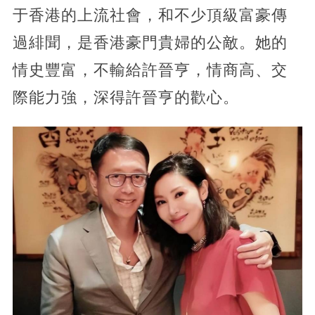
于香港的上流社會，和不少頂級富豪傳
過緋聞，是香港豪門貴婦的公敵。她的
情史豐富，不輸給許晉亨，情商高、交
際能力強，深得許晉亨的歡心。