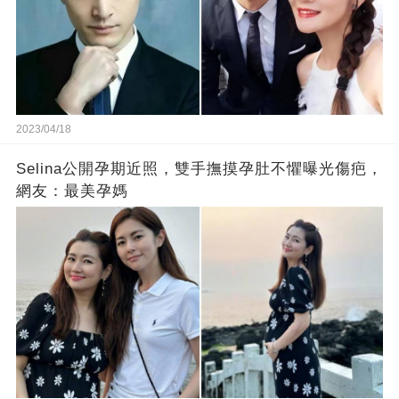
2023/04/18
Selina公開孕期近照，雙手撫摸孕肚不懼曝光傷疤，
網友：最美孕媽