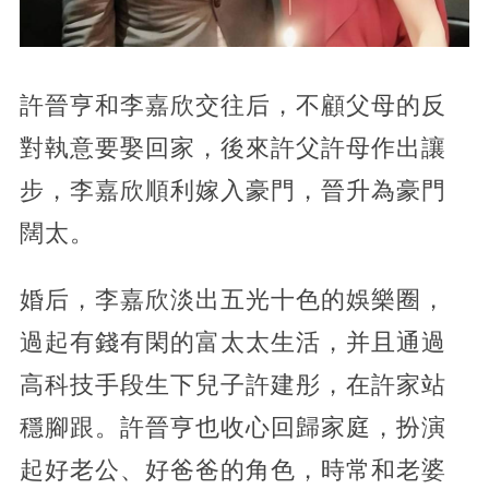
許晉亨和李嘉欣交往后，不顧父母的反
對執意要娶回家，後來許父許母作出讓
步，李嘉欣順利嫁入豪門，晉升為豪門
闊太。
婚后，李嘉欣淡出五光十色的娛樂圈，
過起有錢有閑的富太太生活，并且通過
高科技手段生下兒子許建彤，在許家站
穩腳跟。許晉亨也收心回歸家庭，扮演
起好老公、好爸爸的角色，時常和老婆