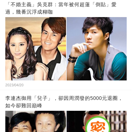
「不婚主義」吳克群：當年被何超蓮「倒貼」愛
過，幾番沉浮成糊咖
2023/04/20
李連杰御用「兒子」，卻因周潤發的5000元退圈，
如今卻難回巔峰