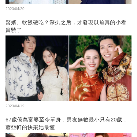
2023/04/20
贅婿、軟飯硬吃？深扒之后，才發現以前真的小看
竇驍了
2023/04/19
67歲億萬富婆至今單身，男友無數最小只有20歲，
蕭亞軒的快樂她最懂