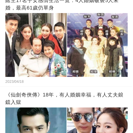
賭王17名子女感情生活一覽：4人婚姻破裂5人未
婚，最高61歲仍單身
2023/04/18
《仙劍奇俠傳》18年，有人婚姻幸福，有人丈夫鋃
鐺入獄