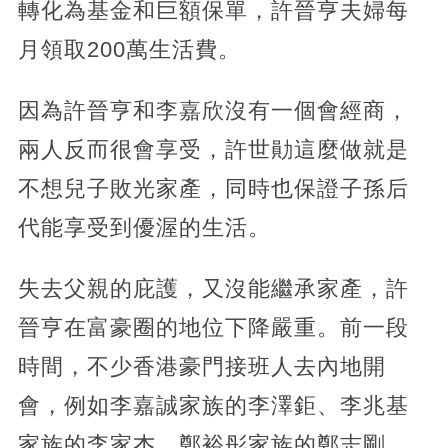
轉化為基金和巨額保單，許晉亨夫婦每
月領取200萬生活費。
因為許晉亨和李嘉欣沒有一個會經商，
兩人反而很會享受，許世勛這麼做就是
不想兒子敗光家產，同時也保證子孫后
代能享受到優渥的生活。
失去父親的庇護，又沒能繼承家產，許
晉亨在富豪圈的地位下降嚴重。前一段
時間，不少香港豪門接班人去內地開
會，例如李嘉誠家族的李澤鉅、李兆基
家族的李家杰、鄭裕彤家族的鄭志剛