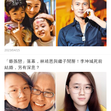
2023/04/15
「爺孫戀」落幕，林靖恩與繼子鬧掰！李坤城死前
結婚，另有深意？