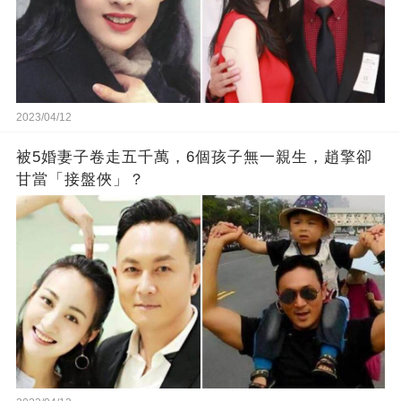
2023/04/12
被5婚妻子卷走五千萬，6個孩子無一親生，趙擎卻
甘當「接盤俠」？