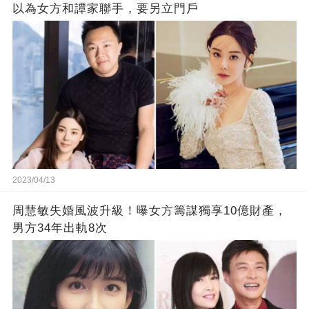
以為女方和譚家聯手，要另立門戶
2023/04/13
周慧敏失婚風波升級！曝女方籌謀獨享10億財產，
男方34年出軌8次