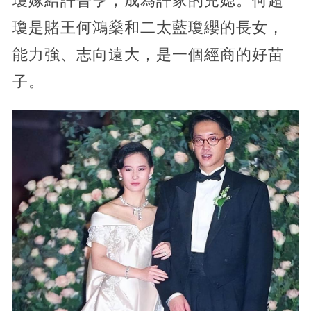
瓊嫁給許晉亨，成為許家的兒媳。何超
瓊是賭王何鴻燊和二太藍瓊纓的長女，
能力強、志向遠大，是一個經商的好苗
子。