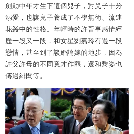
劍勛中年才生下這個兒子，對兒子十分
溺愛，也讓兒子養成了不學無術、流連
花叢中的性格。年輕時的許晉亨感情經
歷一段又一段，和女星劉嘉玲有過一段
戀情，甚至到了談婚論嫁的地步，因為
許父許母的不同意才作罷，還和黎姿也
傳過緋聞等。