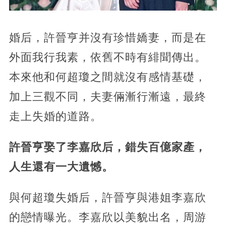
婚后，許晉亨并沒有珍惜嬌妻，而是在
外面我行我素，依舊不時有緋聞傳出。
本來他和何超瓊之間就沒有感情基礎，
加上三觀不同，夫妻倆漸行漸遠，最終
走上失婚的道路。
許晉亨娶了李嘉欣后，錯失百億家產，
人生還有一大遺憾。
與何超瓊失婚后，許晉亨與港姐李嘉欣
的戀情曝光。李嘉欣以美貌出名，周游