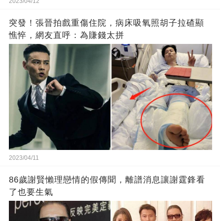
2023/04/12
突發！張晉拍戲重傷住院，病床吸氧照胡子拉碴顯
憔悴，網友直呼：為賺錢太拼
2023/04/11
86歲謝賢懶理戀情的假傳聞，離譜消息讓謝霆鋒看
了也要生氣