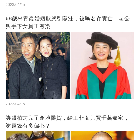
2023/04/15
68歲林青霞婚姻狀態引關注，被曝名存實亡，老公
與手下女員工有染
2023/04/15
讓張柏芝兒子穿地攤貨，給王菲女兒買千萬豪宅，
謝霆鋒有多偏心？