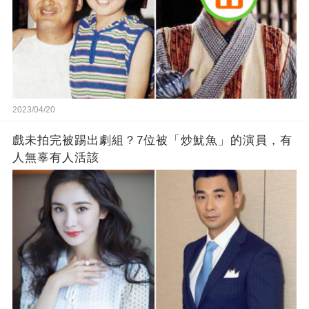
2023/04/20
戲未拍完被踢出劇組？7位被「炒魷魚」的演員，有
人無辜有人活該