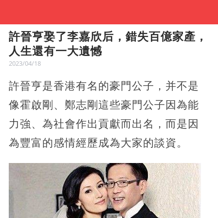
許晉亨娶了李嘉欣后，錯失百億家產，
人生還有一大遺憾
2023/04/18
許晉亨是香港有名的豪門公子，并不是
像霍啟剛、鄭志剛這些豪門公子因為能
力強、為社會作出貢獻而出名，而是因
為豐富的感情經歷成為大家的談資。