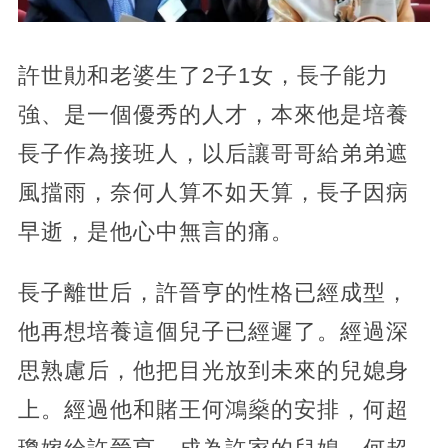
許世勛和老婆生了2子1女，長子能力
強、是一個優秀的人才，本來他是培養
長子作為接班人，以后讓哥哥給弟弟遮
風擋雨，奈何人算不如天算，長子因病
早逝，是他心中無言的痛。
長子離世后，許晉亨的性格已經成型，
他再想培養這個兒子已經遲了。經過深
思熟慮后，他把目光放到未來的兒媳身
上。經過他和賭王何鴻燊的安排，何超