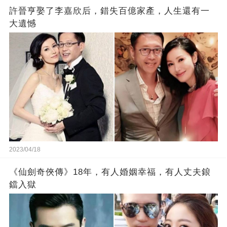
許晉亨娶了李嘉欣后，錯失百億家產，人生還有一
大遺憾
2023/04/18
《仙劍奇俠傳》18年，有人婚姻幸福，有人丈夫鋃
鐺入獄