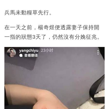
兵馬未動糧草先行。
在一天之前，楊奇煜便透露妻子保持開
一指的狀態3天了，仍然沒有分娩征兆。