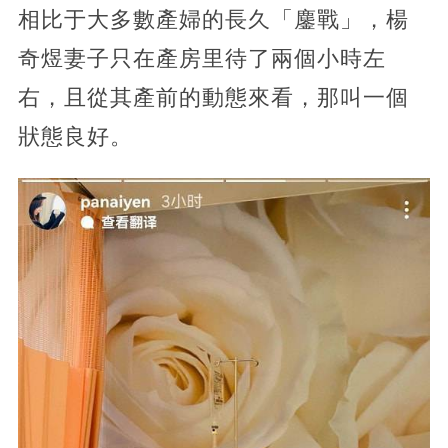
相比于大多數產婦的長久「鏖戰」，楊
奇煜妻子只在產房里待了兩個小時左
右，且從其產前的動態來看，那叫一個
狀態良好。