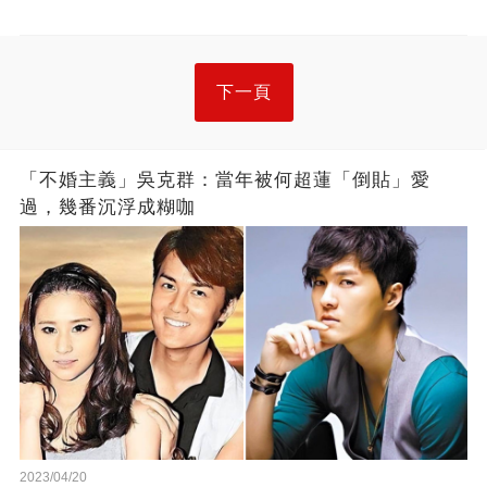
下一頁
「不婚主義」吳克群：當年被何超蓮「倒貼」愛
過，幾番沉浮成糊咖
2023/04/20