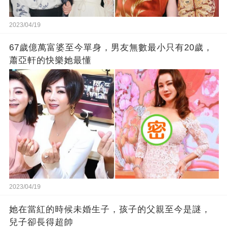
2023/04/19
67歲億萬富婆至今單身，男友無數最小只有20歲，
蕭亞軒的快樂她最懂
2023/04/19
她在當紅的時候未婚生子，孩子的父親至今是謎，
兒子卻長得超帥