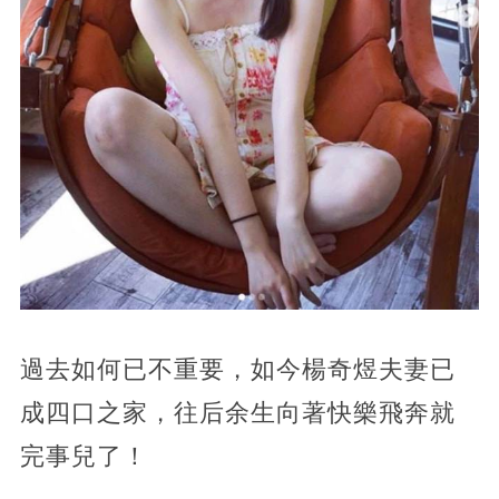
過去如何已不重要，如今楊奇煜夫妻已
成四口之家，往后余生向著快樂飛奔就
完事兒了！