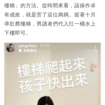
樓梯」的方法。從時間來看，該操作卓
有成效，就是苦了這位媽媽。挺著十月
孕肚爬樓梯，男讀者們代入扛一桶水上
下樓即可。