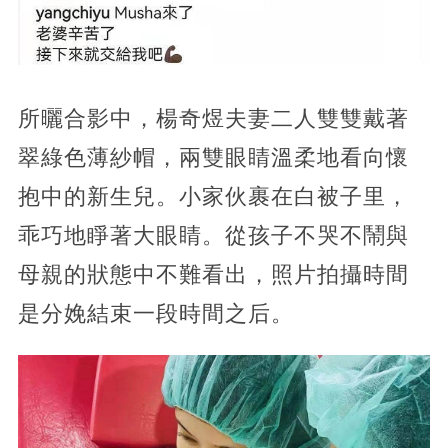
所曬合影中，楊奇煜夫妻二人雙雙戴著
翠綠色薄紗帽，兩雙眼睛溫柔地看向懷
抱中的新生兒。小家伙裹在白被子里，
乖巧地睜著大眼睛。從孩子不哭不鬧與
母親的狀態中不難看出，照片拍攝時間
是分娩結束一段時間之后。