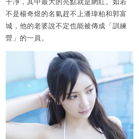
干凈，其中最大的亮點就是網紅。如若
不是楊奇煜的名氣趕不上潘瑋柏和郭富
城，他的老婆說不定也能被傳成「訓練
營」的一員。