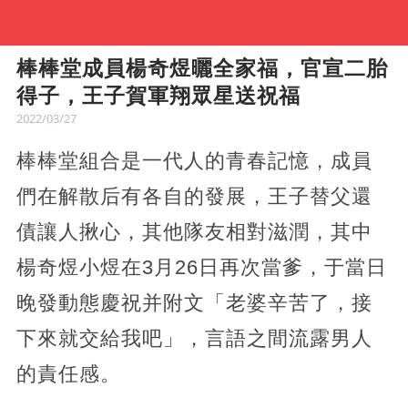
棒棒堂成員楊奇煜曬全家福，官宣二胎
得子，王子賀軍翔眾星送祝福
2022/03/27
棒棒堂組合是一代人的青春記憶，成員
們在解散后有各自的發展，王子替父還
債讓人揪心，其他隊友相對滋潤，其中
楊奇煜小煜在3月26日再次當爹，于當日
晚發動態慶祝并附文「老婆辛苦了，接
下來就交給我吧」，言語之間流露男人
的責任感。