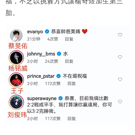
福，不乏以挑釁方式讓楊奇煜加生第三
胎。