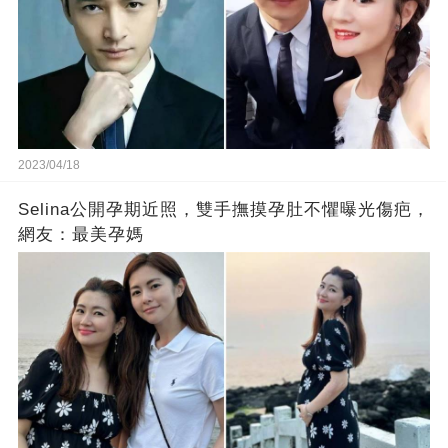
2023/04/18
Selina公開孕期近照，雙手撫摸孕肚不懼曝光傷疤，
網友：最美孕媽