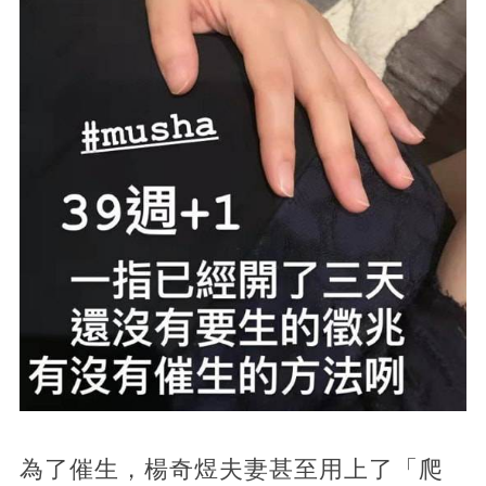
為了催生，楊奇煜夫妻甚至用上了「爬