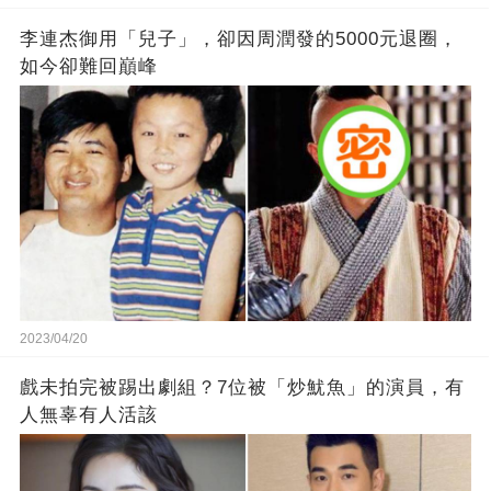
李連杰御用「兒子」，卻因周潤發的5000元退圈，
如今卻難回巔峰
2023/04/20
戲未拍完被踢出劇組？7位被「炒魷魚」的演員，有
人無辜有人活該