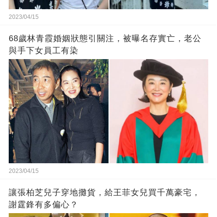
2023/04/15
68歲林青霞婚姻狀態引關注，被曝名存實亡，老公
與手下女員工有染
2023/04/15
讓張柏芝兒子穿地攤貨，給王菲女兒買千萬豪宅，
謝霆鋒有多偏心？