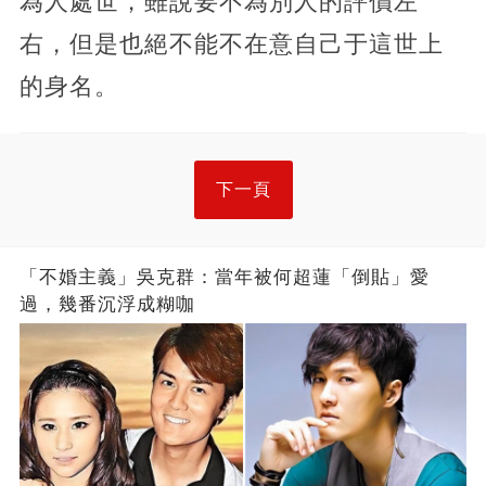
為人處世，雖說要不為別人的評價左
右，但是也絕不能不在意自己于這世上
的身名。
下一頁
「不婚主義」吳克群：當年被何超蓮「倒貼」愛
過，幾番沉浮成糊咖