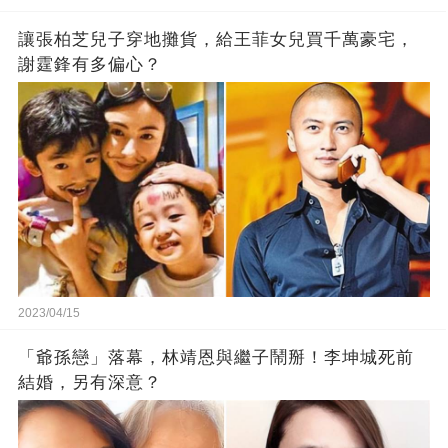
讓張柏芝兒子穿地攤貨，給王菲女兒買千萬豪宅，
謝霆鋒有多偏心？
2023/04/15
「爺孫戀」落幕，林靖恩與繼子鬧掰！李坤城死前
結婚，另有深意？