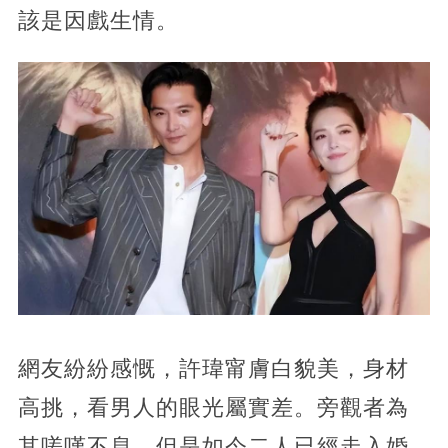
該是因戲生情。
網友紛紛感慨，許瑋甯膚白貌美，身材
高挑，看男人的眼光屬實差。旁觀者為
其嗟嘆不息，但是如今二人已經走入婚