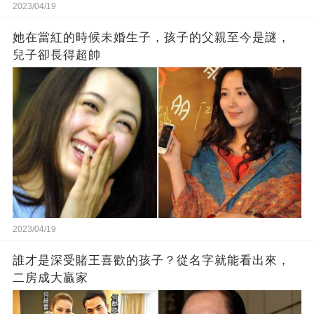
2023/04/19
她在當紅的時候未婚生子，孩子的父親至今是謎，
兒子卻長得超帥
2023/04/19
誰才是深受賭王喜歡的孩子？從名字就能看出來，
二房成大贏家