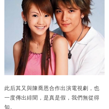
此后其又與陳喬恩合作出演電視劇，也
一度傳出緋聞，是真是假，我們無從得
知。