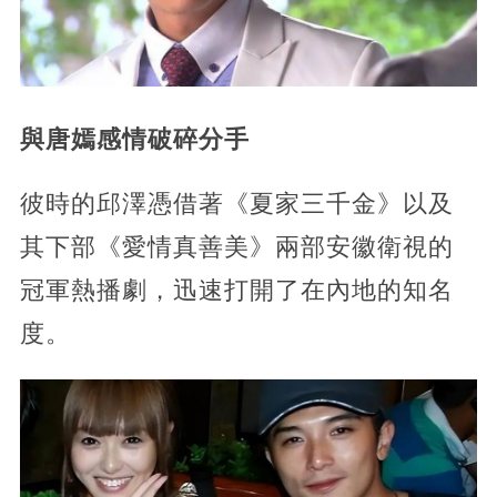
與唐嫣感情破碎分手
彼時的邱澤憑借著《夏家三千金》以及
其下部《愛情真善美》兩部安徽衛視的
冠軍熱播劇，迅速打開了在內地的知名
度。