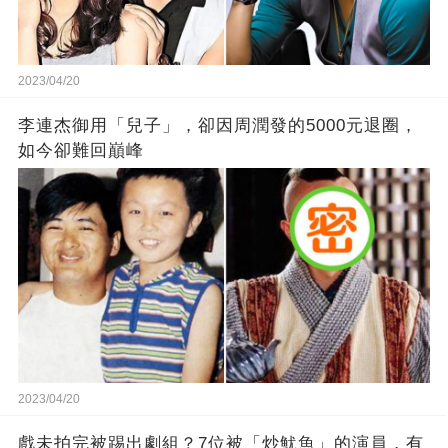
2023/04/20
李連杰御用「兒子」，卻因周潤發的5000元退圈，
如今卻難回巔峰
2023/04/20
戲未拍完被踢出劇組？7位被「炒魷魚」的演員，有