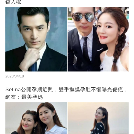
鐺入獄
2023/04/18
Selina公開孕期近照，雙手撫摸孕肚不懼曝光傷疤，
網友：最美孕媽