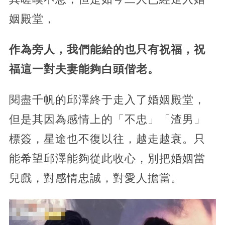
姻殿堂，
作為旁人，我們能給的也只有祝福，祝
福這一對夫妻能夠白頭偕老。
閱盡千帆的邱澤終于走入了婚姻殿堂，
但是其因為感情上的「不忠」「渣男」
標簽，星途也不復以往，越走越衰。只
能希望邱澤能夠從此收心，別把婚姻當
兒戲，對感情忠誠，對愛人擔當。