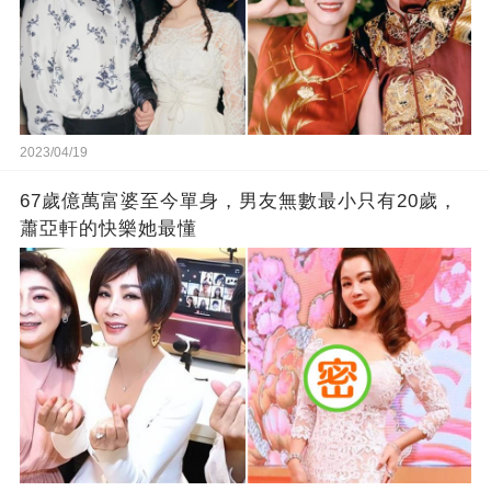
2023/04/19
67歲億萬富婆至今單身，男友無數最小只有20歲，
蕭亞軒的快樂她最懂