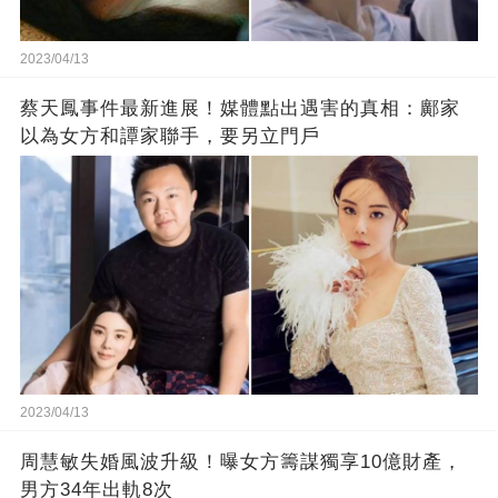
2023/04/13
蔡天鳳事件最新進展！媒體點出遇害的真相：鄺家
以為女方和譚家聯手，要另立門戶
2023/04/13
周慧敏失婚風波升級！曝女方籌謀獨享10億財產，
男方34年出軌8次