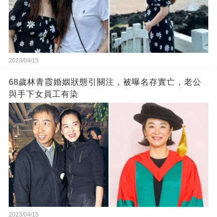
2023/04/15
68歲林青霞婚姻狀態引關注，被曝名存實亡，老公
與手下女員工有染
2023/04/15