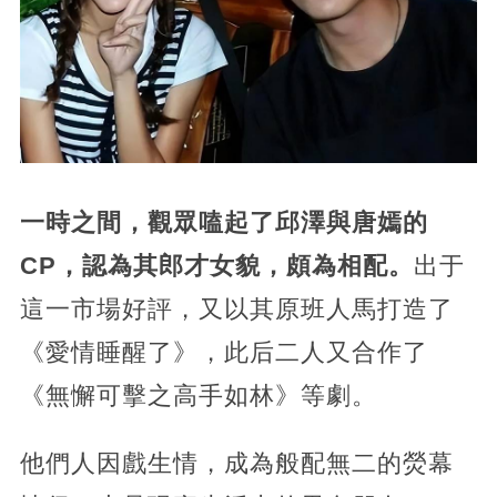
一時之間，觀眾嗑起了邱澤與唐嫣的
CP，認為其郎才女貌，頗為相配。
出于
這一市場好評，又以其原班人馬打造了
《愛情睡醒了》，此后二人又合作了
《無懈可擊之高手如林》等劇。
他們人因戲生情，成為般配無二的熒幕