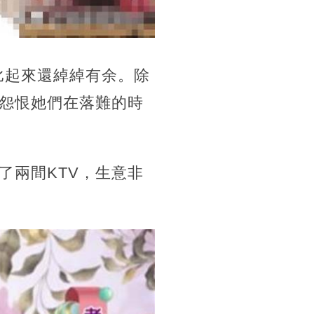
比起來還綽綽有余。除
怨恨她們在落難的時
了兩間KTV，生意非