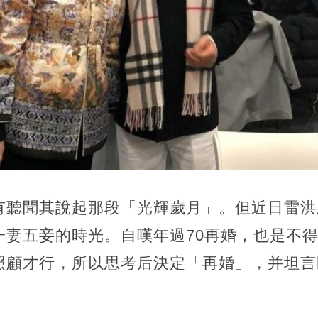
有聽聞其說起那段「光輝歲月」。但近日雷洪
一妻五妾的時光。自嘆年過70再婚，也是不
照顧才行，所以思考后決定「再婚」，并坦言