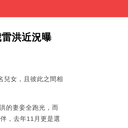
歲雷洪近況曝
名兒女，且彼此之間相
洪的妻妾全跑光，而
伴，去年11月更是選