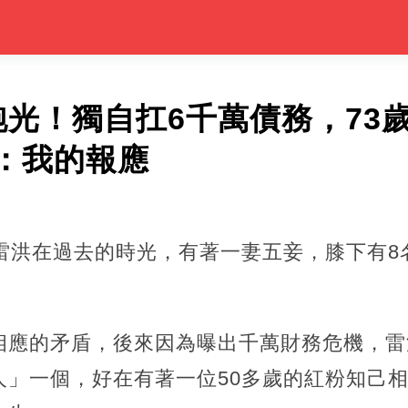
跑光！獨自扛6千萬債務，73
：我的報應
星雷洪在過去的時光，有著一妻五妾，膝下有8
相應的矛盾，後來因為曝出千萬財務危機，雷
」一個，好在有著一位50多歲的紅粉知己相