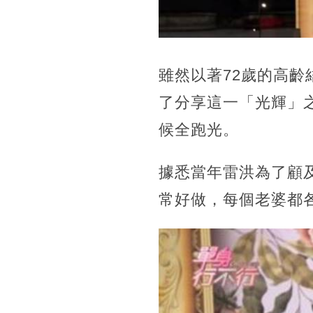
雖然以著72歲的高齡
了分享這一「光輝」
候全跑光。
據悉當年雷洪為了顧
常好做，每個老婆都