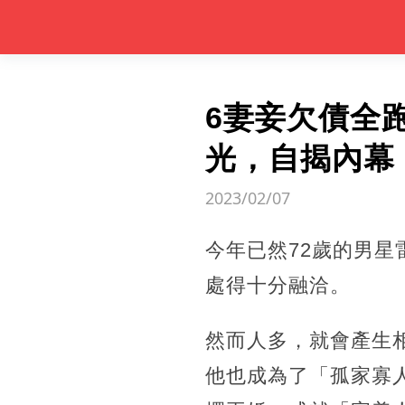
6妻妾欠債全
光，自揭內幕
2023/02/07
今年已然72歲的男
處得十分融洽。
然而人多，就會產生
他也成為了「孤家寡人