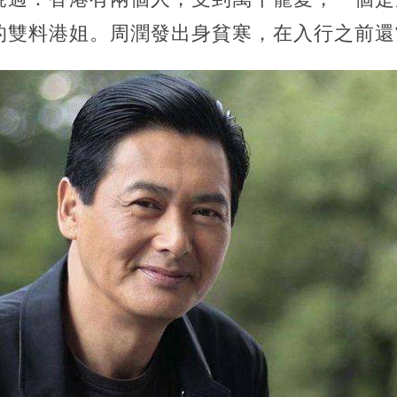
的雙料港姐。周潤發出身貧寒，在入行之前還