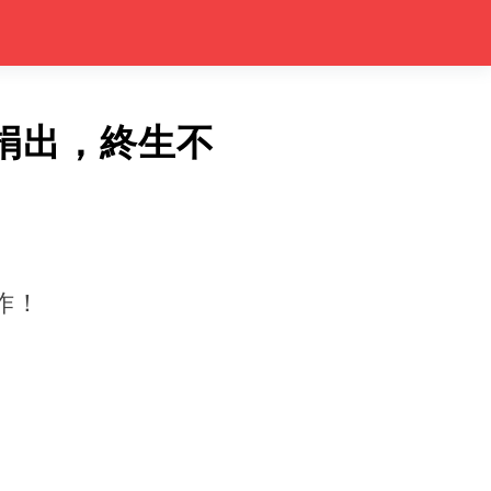
捐出，終生不
作！