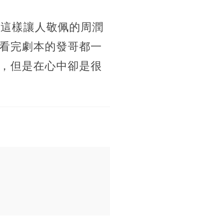
。這樣讓人敬佩的周潤
看完劇本的發哥都一
，但是在心中卻是很