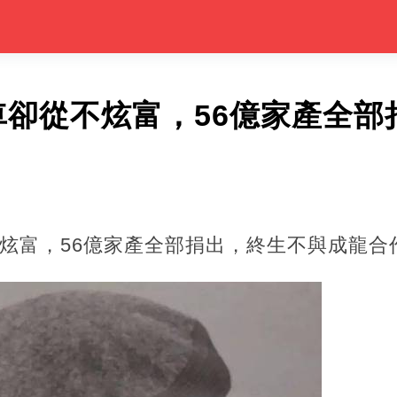
車卻從不炫富，56億家產全部
炫富，56億家產全部捐出，終生不與成龍合