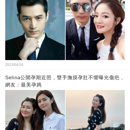
2023/04/18
Selina公開孕期近照，雙手撫摸孕肚不懼曝光傷疤，
網友：最美孕媽