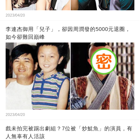
2023/04/20
李連杰御用「兒子」，卻因周潤發的5000元退圈，
如今卻難回巔峰
2023/04/20
戲未拍完被踢出劇組？7位被「炒魷魚」的演員，有
人無辜有人活該