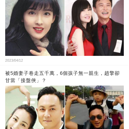
2023/04/12
被5婚妻子卷走五千萬，6個孩子無一親生，趙擎卻
甘當「接盤俠」？