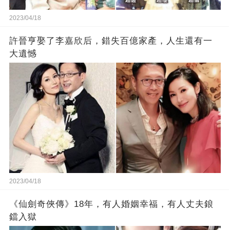
2023/04/18
許晉亨娶了李嘉欣后，錯失百億家產，人生還有一
大遺憾
2023/04/18
《仙劍奇俠傳》18年，有人婚姻幸福，有人丈夫鋃
鐺入獄