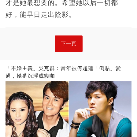
才是她最想要的。希望她以后一切都
好，能早日走出陰影。
下一頁
「不婚主義」吳克群：當年被何超蓮「倒貼」愛
過，幾番沉浮成糊咖