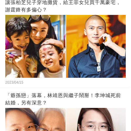
讓張柏芝兒子穿地攤貨，給王菲女兒買千萬豪宅，
謝霆鋒有多偏心？
2023/04/15
「爺孫戀」落幕，林靖恩與繼子鬧掰！李坤城死前
結婚，另有深意？