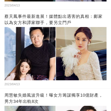
2023/04/13
蔡天鳳事件最新進展！媒體點出遇害的真相：鄺家
以為女方和譚家聯手，要另立門戶
2023/04/13
周慧敏失婚風波升級！曝女方籌謀獨享10億財產，
男方34年出軌8次