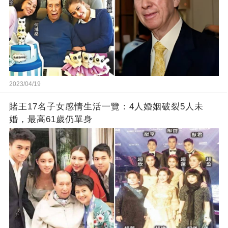
2023/04/19
賭王17名子女感情生活一覽：4人婚姻破裂5人未
婚，最高61歲仍單身