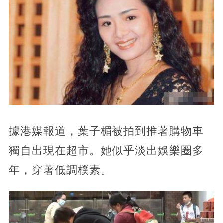
據港媒報道，葉子楣被拍到推著購物車
獨自出現在超市。她似乎淡出娛樂圈多
年，穿著低調樸素。