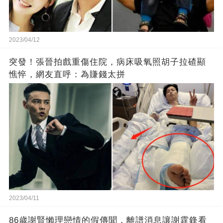
2023/04/12
突發！張晉拍戲重傷住院，病床吸氧照胡子拉碴顯
憔悴，網友直呼：為賺錢太拼
2023/04/11
86歲謝賢懶理戀情的假傳聞，離譜消息讓謝霆鋒看