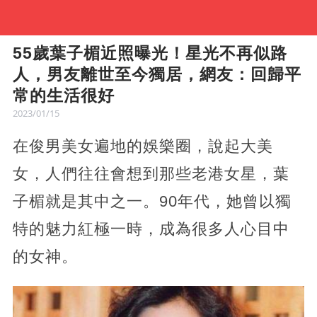
55歲葉子楣近照曝光！星光不再似路
人，男友離世至今獨居，網友：回歸平
常的生活很好
2023/01/15
在俊男美女遍地的娛樂圈，說起大美
女，人們往往會想到那些老港女星，葉
子楣就是其中之一。90年代，她曾以獨
特的魅力紅極一時，成為很多人心目中
的女神。