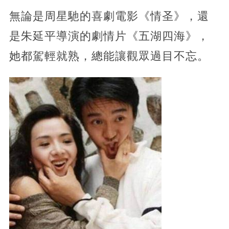
無論是周星馳的喜劇電影《情圣》，還
是朱延平導演的劇情片《五湖四海》，
她都駕輕就熟，總能讓觀眾過目不忘。