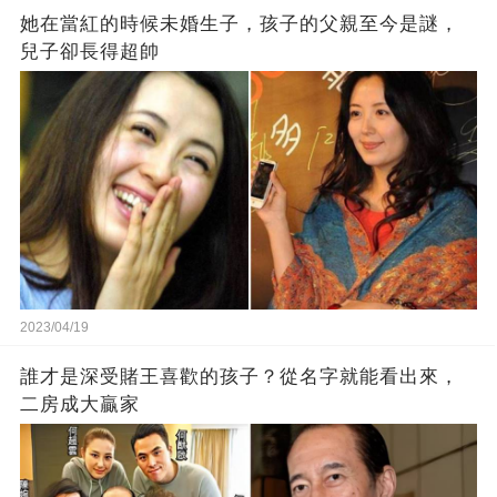
她在當紅的時候未婚生子，孩子的父親至今是謎，
兒子卻長得超帥
2023/04/19
誰才是深受賭王喜歡的孩子？從名字就能看出來，
二房成大贏家