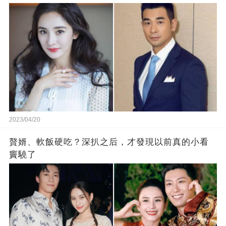
2023/04/20
贅婿、軟飯硬吃？深扒之后，才發現以前真的小看
竇驍了