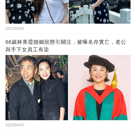
2023/04/15
68歲林青霞婚姻狀態引關注，被曝名存實亡，老公
與手下女員工有染
2023/04/15