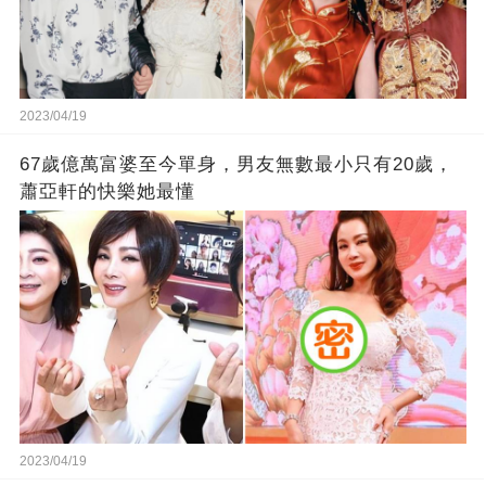
2023/04/19
67歲億萬富婆至今單身，男友無數最小只有20歲，
蕭亞軒的快樂她最懂
2023/04/19