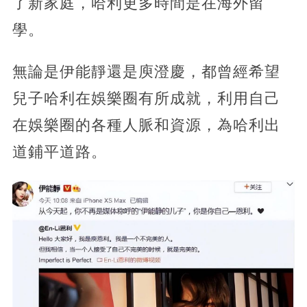
了新家庭，哈利更多時間是在海外留
學。
無論是伊能靜還是庾澄慶，都曾經希望
兒子哈利在娛樂圈有所成就，利用自己
在娛樂圈的各種人脈和資源，為哈利出
道鋪平道路。