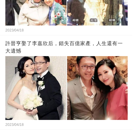
2023/04/18
許晉亨娶了李嘉欣后，錯失百億家產，人生還有一
大遺憾
2023/04/18