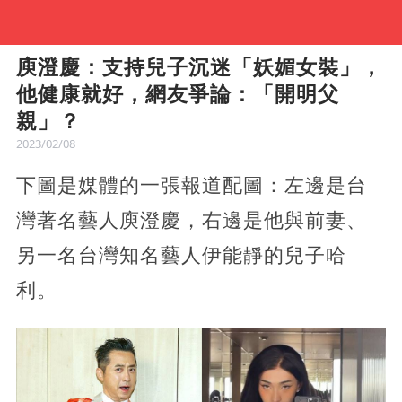
庾澄慶：支持兒子沉迷「妖媚女裝」，
他健康就好，網友爭論：「開明父
親」？
2023/02/08
下圖是媒體的一張報道配圖：左邊是台
灣著名藝人庾澄慶，右邊是他與前妻、
另一名台灣知名藝人伊能靜的兒子哈
利。