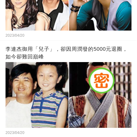
2023/04/20
李連杰御用「兒子」，卻因周潤發的5000元退圈，
如今卻難回巔峰
2023/04/20