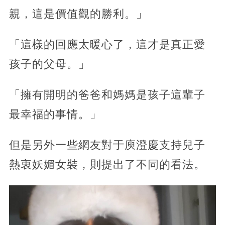
親，這是價值觀的勝利。」
「這樣的回應太暖心了，這才是真正愛
孩子的父母。」
「擁有開明的爸爸和媽媽是孩子這輩子
最幸福的事情。」
但是另外一些網友對于庾澄慶支持兒子
熱衷妖媚女裝，則提出了不同的看法。