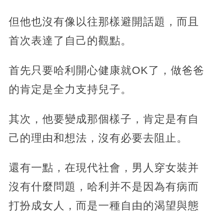
但他也沒有像以往那樣避開話題，而且
首次表達了自己的觀點。
首先只要哈利開心健康就OK了，做爸爸
的肯定是全力支持兒子。
其次，他要變成那個樣子，肯定是有自
己的理由和想法，沒有必要去阻止。
還有一點，在現代社會，男人穿女裝并
沒有什麼問題，哈利并不是因為有病而
打扮成女人，而是一種自由的渴望與態