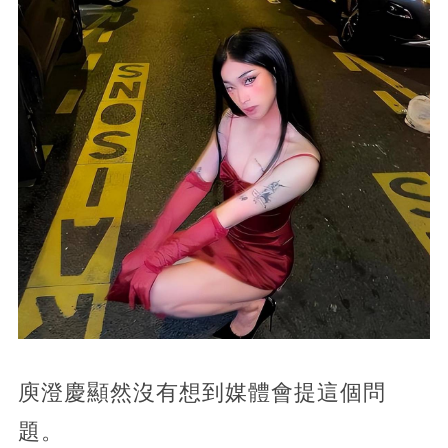
庾澄慶顯然沒有想到媒體會提這個問
題。