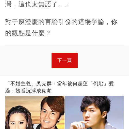
灣，這也太無語了。」
對于庾澄慶的言論引發的這場爭論，你
的觀點是什麼？
下一頁
「不婚主義」吳克群：當年被何超蓮「倒貼」愛
過，幾番沉浮成糊咖