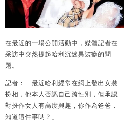
在最近的一場公開活動中，媒體記者在
采訪中突然提起哈利沉迷異裝癖的問
題。
記者：「最近哈利經常在網上發出女裝
扮相，他本人否認自己跨性別，但承認
對扮作女人有高度興趣，你作為爸爸，
知道這件事嗎？」