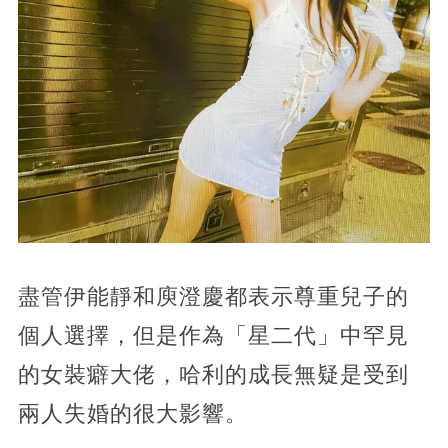
盡管伊能靜和庾澄慶都表示尊重兒子的
個人選擇，但是作為「星二代」中罕見
的女裝癖大佬，哈利的成長無疑是受到
兩人失婚的很大影響。