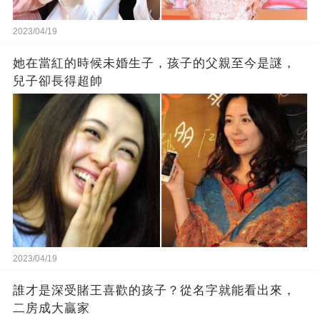
2023/04/19
她在當紅的時候未婚生子，孩子的父親至今是謎，
兒子卻長得超帥
2023/04/19
誰才是深受賭王喜歡的孩子？從名字就能看出來，
二房成大贏家