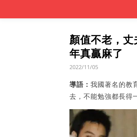
顏值不老，丈
年真贏麻了
2022/11/05
導語：
我國著名的教
去，不能勉強都長得