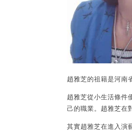
趙雅芝的祖籍是河南
趙雅芝從小生活條件
己的職業。趙雅芝在
其實趙雅芝在進入演