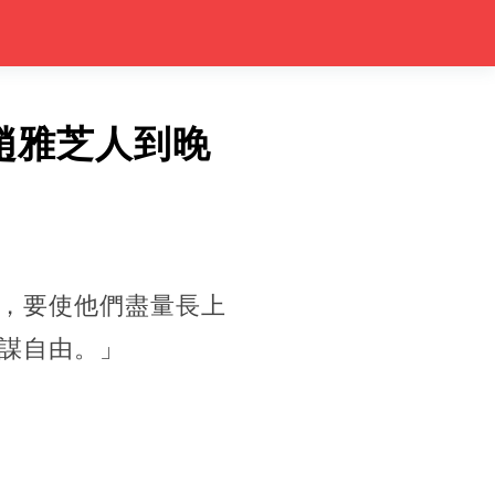
趙雅芝人到晚
，要使他們盡量長上
謀自由。」