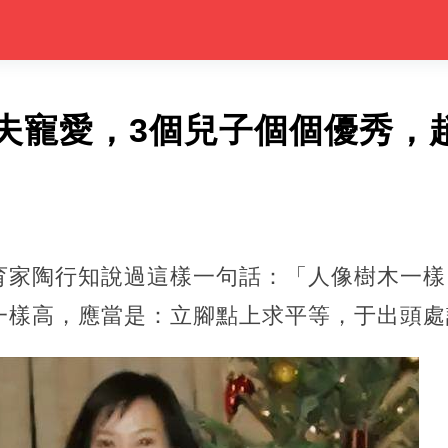
夫寵愛，3個兒子個個優秀，
育家陶行知說過這樣一句話：「人像樹木一樣
一樣高，應當是：立腳點上求平等，于出頭處