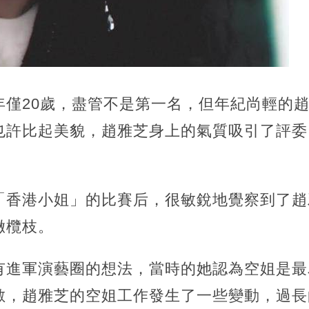
年僅20歲，盡管不是第一名，但年紀尚輕的
也許比起美貌，趙雅芝身上的氣質吸引了評委
「香港小姐」的比賽后，很敏銳地覺察到了趙
橄欖枝。
有進軍演藝圈的想法，當時的她認為空姐是最
數，趙雅芝的空姐工作發生了一些變動，過長