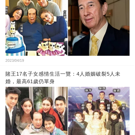
2023/04/19
賭王17名子女感情生活一覽：4人婚姻破裂5人未
婚，最高61歲仍單身