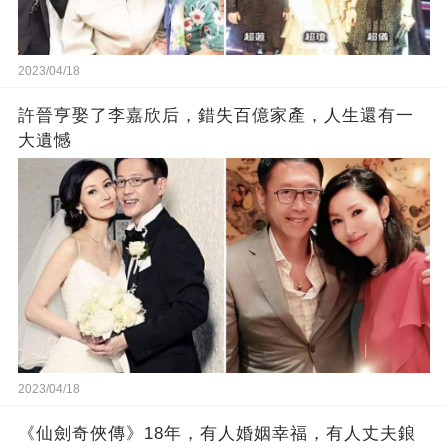
2023/04/18
許晉亨娶了李嘉欣后，錯失百億家產，人生還有一
大遺憾
2023/04/18
《仙劍奇俠傳》18年，有人婚姻幸福，有人丈夫鋃