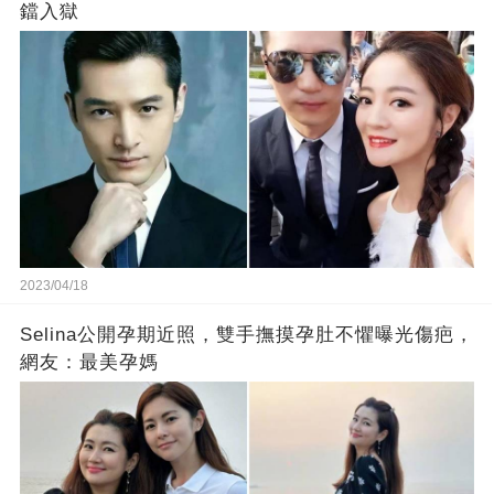
鐺入獄
2023/04/18
Selina公開孕期近照，雙手撫摸孕肚不懼曝光傷疤，
網友：最美孕媽