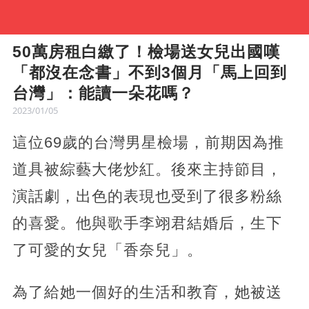
50萬房租白繳了！檢場送女兒出國嘆
「都沒在念書」不到3個月「馬上回到
台灣」：能讀一朵花嗎？
2023/01/05
這位69歲的台灣男星檢場，前期因為推
道具被綜藝大佬炒紅。後來主持節目，
演話劇，出色的表現也受到了很多粉絲
的喜愛。他與歌手李翊君結婚后，生下
了可愛的女兒「香奈兒」。
為了給她一個好的生活和教育，她被送