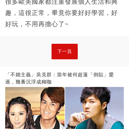
很多歐美國家都注重發展個人生活和興
趣，這很正常，畢竟你要好好學習，好
好玩，不用再擔心了~
下一頁
「不婚主義」吳克群：當年被何超蓮「倒貼」愛
過，幾番沉浮成糊咖