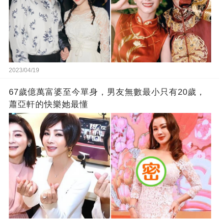
2023/04/19
67歲億萬富婆至今單身，男友無數最小只有20歲，
蕭亞軒的快樂她最懂