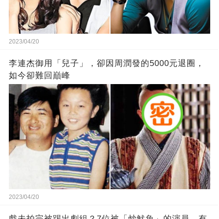
2023/04/20
李連杰御用「兒子」，卻因周潤發的5000元退圈，
如今卻難回巔峰
2023/04/20
戲未拍完被踢出劇組？7位被「炒魷魚」的演員，有