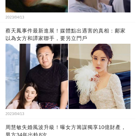
2023/04/13
蔡天鳳事件最新進展！媒體點出遇害的真相：鄺家
以為女方和譚家聯手，要另立門戶
2023/04/13
周慧敏失婚風波升級！曝女方籌謀獨享10億財產，
男方34年出軌8次