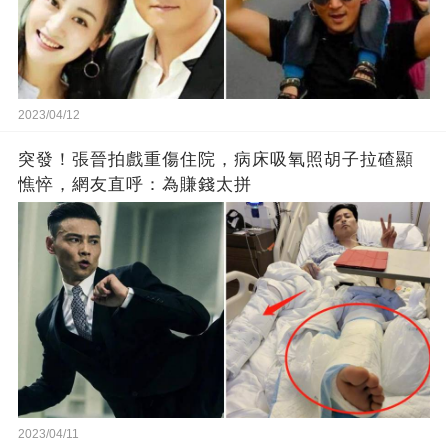
2023/04/12
突發！張晉拍戲重傷住院，病床吸氧照胡子拉碴顯
憔悴，網友直呼：為賺錢太拼
2023/04/11