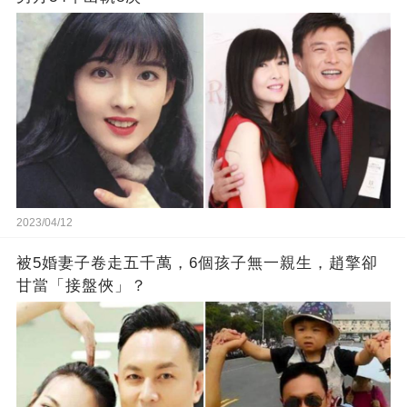
2023/04/12
被5婚妻子卷走五千萬，6個孩子無一親生，趙擎卻
甘當「接盤俠」？