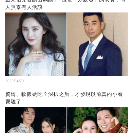
人無辜有人活該
2023/04/20
贅婿、軟飯硬吃？深扒之后，才發現以前真的小看
竇驍了