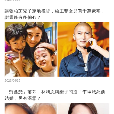
讓張柏芝兒子穿地攤貨，給王菲女兒買千萬豪宅，
謝霆鋒有多偏心？
2023/04/15
「爺孫戀」落幕，林靖恩與繼子鬧掰！李坤城死前
結婚，另有深意？