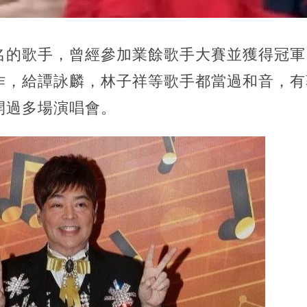
名的歌手，曾經參加業餘歌手大賽並獲得冠軍
作，給譚詠麟，林子祥等歌手都當過和音，有
開過多場演唱會。