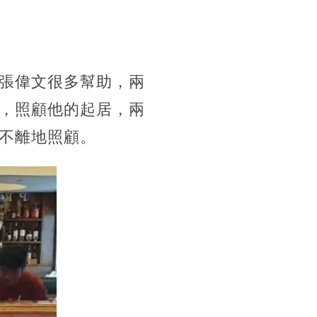
張偉文很多幫助，兩
，照顧他的起居，兩
不離地照顧。