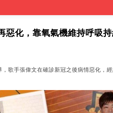
再惡化，靠氧氣機維持呼吸持
導，歌手張偉文在確診新冠之後病情惡化，經