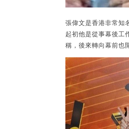
張偉文是香港非常知
起初他是從事幕後工
稱，後來轉向幕前也