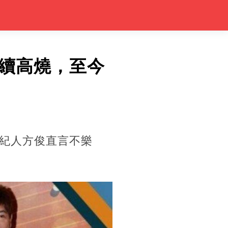
續高燒，至今
紀人方俊直言不樂