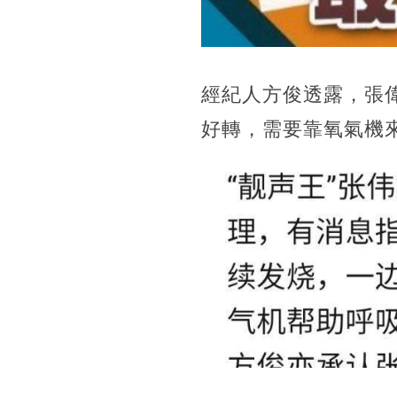
經紀人方俊透露，張
好轉，需要靠氧氣機