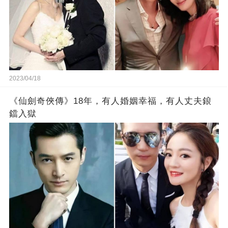
2023/04/18
《仙劍奇俠傳》18年，有人婚姻幸福，有人丈夫鋃
鐺入獄