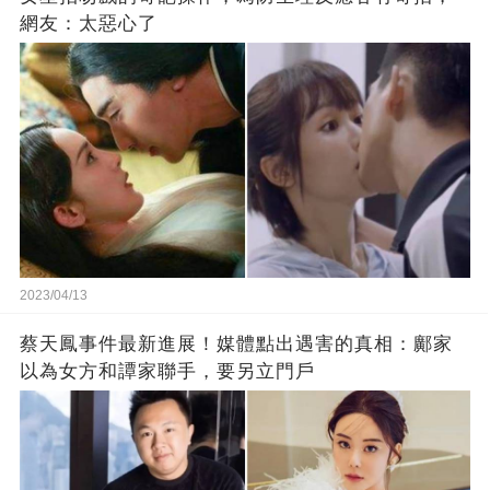
網友：太惡心了
2023/04/13
蔡天鳳事件最新進展！媒體點出遇害的真相：鄺家
以為女方和譚家聯手，要另立門戶