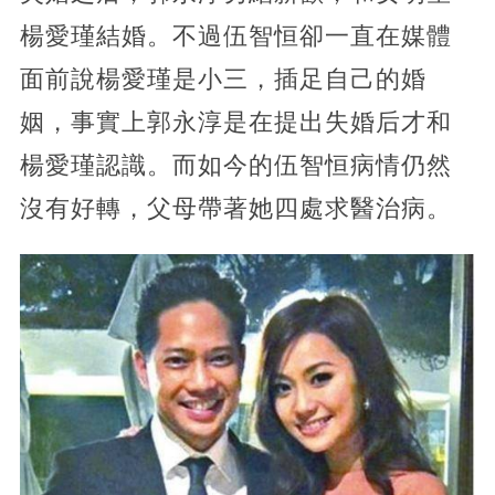
楊愛瑾結婚。不過伍智恒卻一直在媒體
面前說楊愛瑾是小三，插足自己的婚
姻，事實上郭永淳是在提出失婚后才和
楊愛瑾認識。而如今的伍智恒病情仍然
沒有好轉，父母帶著她四處求醫治病。