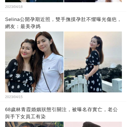
2023/04/18
Selina公開孕期近照，雙手撫摸孕肚不懼曝光傷疤，
網友：最美孕媽
2023/04/15
68歲林青霞婚姻狀態引關注，被曝名存實亡，老公
與手下女員工有染