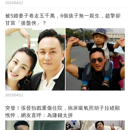
2023/04/12
被5婚妻子卷走五千萬，6個孩子無一親生，趙擎卻
甘當「接盤俠」？
2023/04/12
突發！張晉拍戲重傷住院，病床吸氧照胡子拉碴顯
憔悴，網友直呼：為賺錢太拼