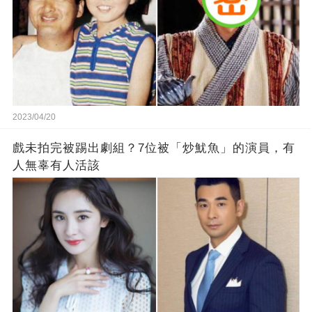
2023/04/20
戲未拍完被踢出劇組？7位被「炒魷魚」的演員，有
人無辜有人活該