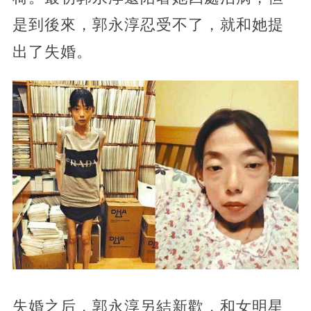
是到後來，郭永淳忍受不了，就和她提
出了失婚。
失婚之后，郭永淳另結新歡，和女明星