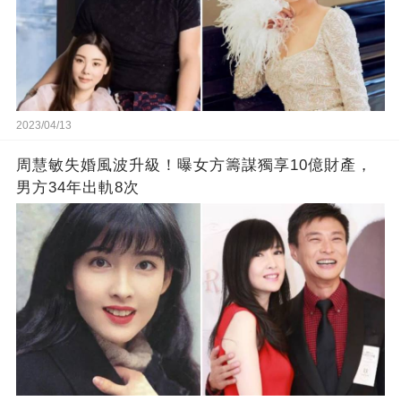
2023/04/13
周慧敏失婚風波升級！曝女方籌謀獨享10億財產，
男方34年出軌8次