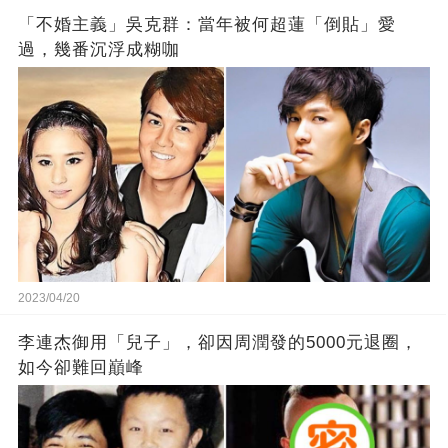
「不婚主義」吳克群：當年被何超蓮「倒貼」愛
過，幾番沉浮成糊咖
2023/04/20
李連杰御用「兒子」，卻因周潤發的5000元退圈，
如今卻難回巔峰