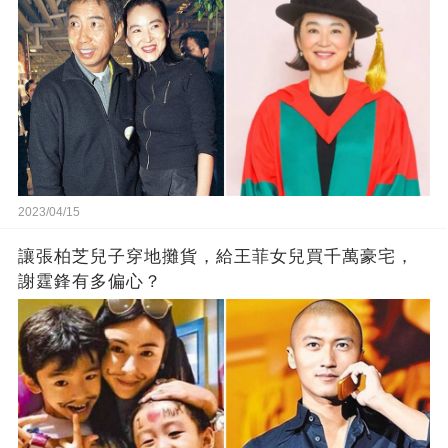
2023/04/15
讓張柏芝兒子穿地攤貨，給王菲女兒買千萬豪宅，
謝霆鋒有多偏心？