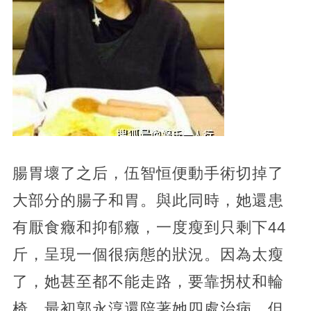
腸胃壞了之后，伍智恒便動手術切掉了
大部分的腸子和胃。與此同時，她還患
有厭食癥和抑郁癥，一度瘦到只剩下44
斤，呈現一個很病態的狀況。因為太瘦
了，她甚至都不能走路，要靠拐杖和輪
椅。最初郭永淳還陪著她四處治病，但