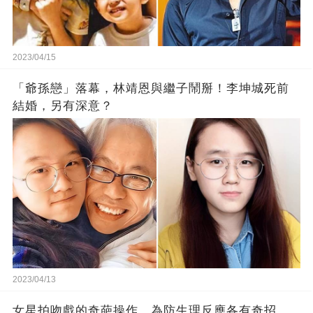
2023/04/15
「爺孫戀」落幕，林靖恩與繼子鬧掰！李坤城死前
結婚，另有深意？
2023/04/13
女星拍吻戲的奇葩操作，為防生理反應各有奇招，