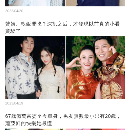
2023/04/20
贅婿、軟飯硬吃？深扒之后，才發現以前真的小看
竇驍了
2023/04/19
67歲億萬富婆至今單身，男友無數最小只有20歲，
蕭亞軒的快樂她最懂