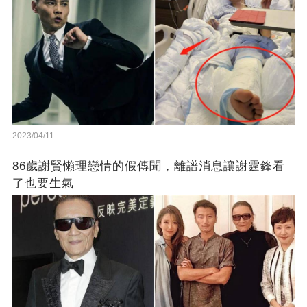
2023/04/11
86歲謝賢懶理戀情的假傳聞，離譜消息讓謝霆鋒看
了也要生氣