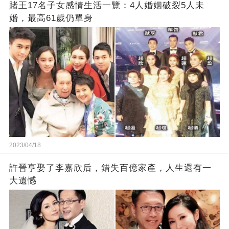
賭王17名子女感情生活一覽：4人婚姻破裂5人未
婚，最高61歲仍單身
2023/04/18
許晉亨娶了李嘉欣后，錯失百億家產，人生還有一
大遺憾