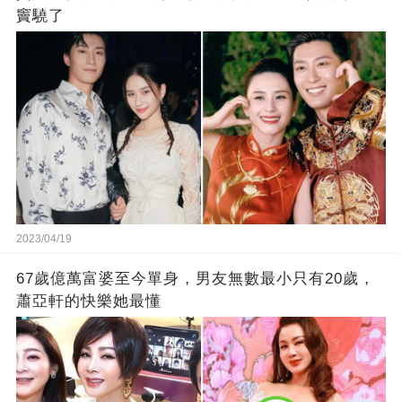
竇驍了
2023/04/19
67歲億萬富婆至今單身，男友無數最小只有20歲，
蕭亞軒的快樂她最懂