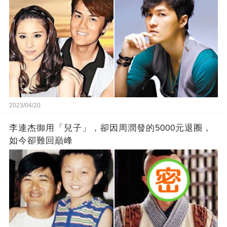
2023/04/20
李連杰御用「兒子」，卻因周潤發的5000元退圈，
如今卻難回巔峰