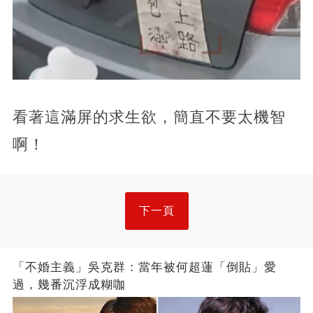
看著這滿屏的求生欲，簡直不要太機智
啊！
下一頁
「不婚主義」吳克群：當年被何超蓮「倒貼」愛
過，幾番沉浮成糊咖