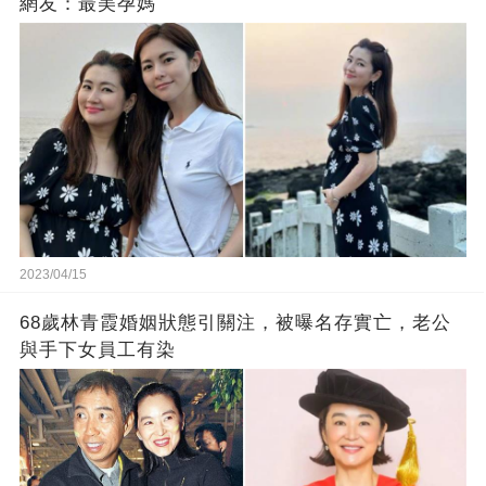
網友：最美孕媽
2023/04/15
68歲林青霞婚姻狀態引關注，被曝名存實亡，老公
與手下女員工有染