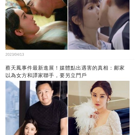
2023/04/13
蔡天鳳事件最新進展！媒體點出遇害的真相：鄺家
以為女方和譚家聯手，要另立門戶