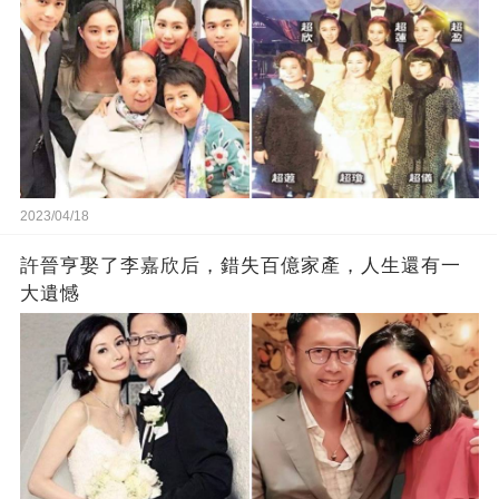
2023/04/18
許晉亨娶了李嘉欣后，錯失百億家產，人生還有一
大遺憾