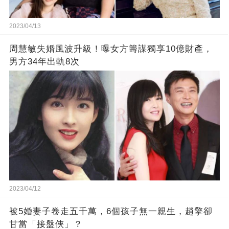
2023/04/13
周慧敏失婚風波升級！曝女方籌謀獨享10億財產，
男方34年出軌8次
2023/04/12
被5婚妻子卷走五千萬，6個孩子無一親生，趙擎卻
甘當「接盤俠」？