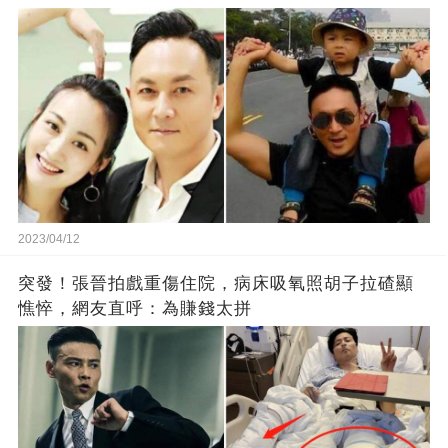
2023/04/12
突發！張晉拍戲重傷住院，病床吸氧照胡子拉碴顯
憔悴，網友直呼：為賺錢太拼