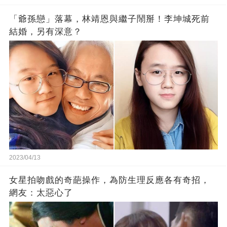
「爺孫戀」落幕，林靖恩與繼子鬧掰！李坤城死前
結婚，另有深意？
2023/04/13
女星拍吻戲的奇葩操作，為防生理反應各有奇招，
網友：太惡心了