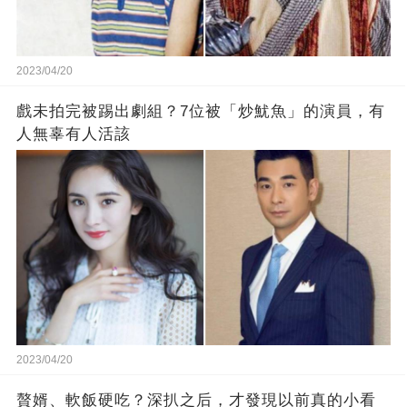
2023/04/20
戲未拍完被踢出劇組？7位被「炒魷魚」的演員，有
人無辜有人活該
2023/04/20
贅婿、軟飯硬吃？深扒之后，才發現以前真的小看