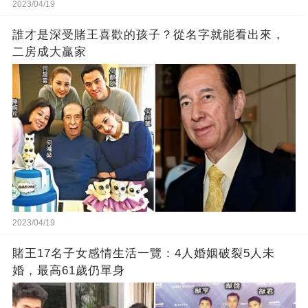
2023/04/19
誰才是深受賭王喜歡的孩子？從名字就能看出來，
二房成大贏家
2023/04/19
賭王17名子女感情生活一覽：4人婚姻破裂5人未
婚，最高61歲仍單身