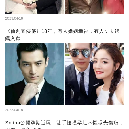
2023/04/18
《仙劍奇俠傳》18年，有人婚姻幸福，有人丈夫鋃
鐺入獄
2023/04/18
Selina公開孕期近照，雙手撫摸孕肚不懼曝光傷疤，