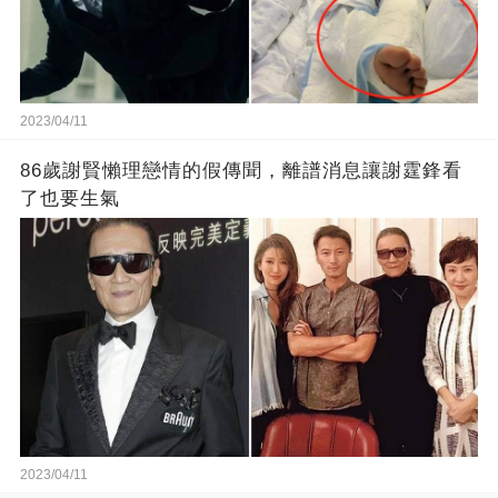
2023/04/11
86歲謝賢懶理戀情的假傳聞，離譜消息讓謝霆鋒看
了也要生氣
2023/04/11