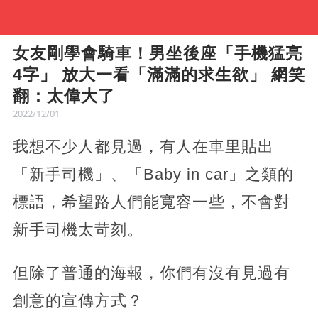
女友剛學會騎車！男坐後座「手機猛亮
4字」 放大一看「滿滿的求生欲」 網笑
翻：太偉大了
2022/12/01
我想不少人都見過，有人在車里貼出
「新手司機」、「Baby in car」之類的
標語，希望路人們能寬容一些，不會對
新手司機太苛刻。
但除了普通的海報，你們有沒有見過有
創意的宣傳方式？