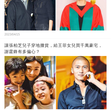
2023/04/15
讓張柏芝兒子穿地攤貨，給王菲女兒買千萬豪宅，
謝霆鋒有多偏心？