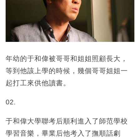
年幼的于和偉被哥哥和姐姐照顧長大，
等到他該上學的時候，幾個哥哥姐姐一
起打工來供他讀書。
02.
于和偉大學聯考后順利進入了師范學校
學習音樂，畢業后他考入了撫順話劇