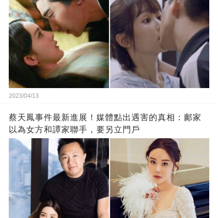
2023/04/13
蔡天鳳事件最新進展！媒體點出遇害的真相：鄺家
以為女方和譚家聯手，要另立門戶