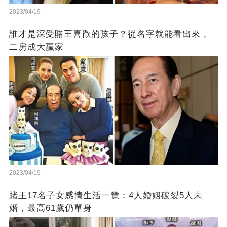
2023/04/19
誰才是深受賭王喜歡的孩子？從名字就能看出來，
二房成大贏家
2023/04/19
賭王17名子女感情生活一覽：4人婚姻破裂5人未
婚，最高61歲仍單身