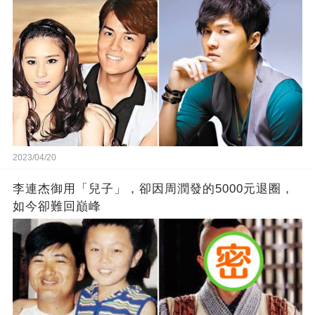
2023/04/20
李連杰御用「兒子」，卻因周潤發的5000元退圈，
如今卻難回巔峰