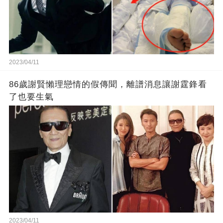
2023/04/11
86歲謝賢懶理戀情的假傳聞，離譜消息讓謝霆鋒看
了也要生氣
2023/04/11