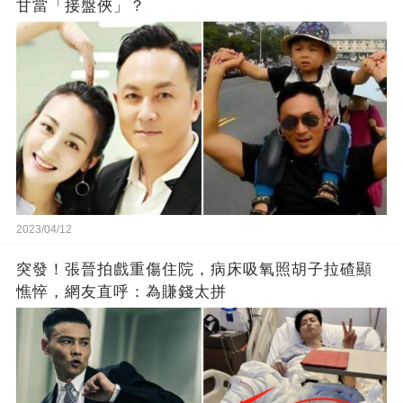
甘當「接盤俠」？
2023/04/12
突發！張晉拍戲重傷住院，病床吸氧照胡子拉碴顯
憔悴，網友直呼：為賺錢太拼