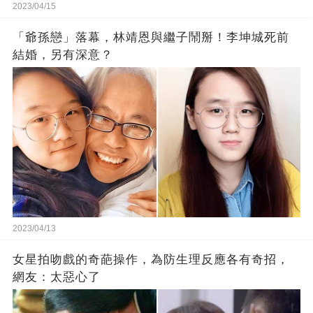
2023/04/15
「爺孫戀」落幕，林靖恩與繼子鬧掰！李坤城死前
結婚，另有深意？
2023/04/13
女星拍吻戲的奇葩操作，為防生理反應各有奇招，
網友：太惡心了