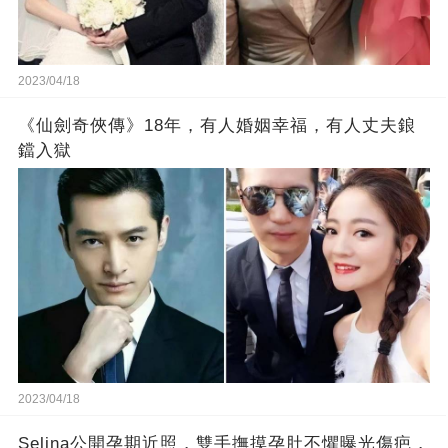
2023/04/18
《仙劍奇俠傳》18年，有人婚姻幸福，有人丈夫鋃
鐺入獄
2023/04/18
Selina公開孕期近照，雙手撫摸孕肚不懼曝光傷疤，