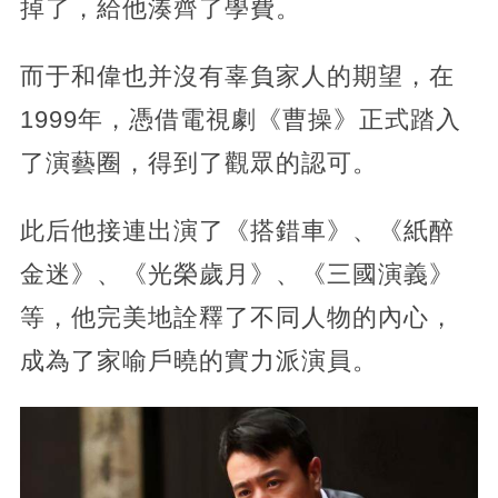
掉了，給他湊齊了學費。
而于和偉也并沒有辜負家人的期望，在
1999年，憑借電視劇《曹操》正式踏入
了演藝圈，得到了觀眾的認可。
此后他接連出演了《搭錯車》、《紙醉
金迷》、《光榮歲月》、《三國演義》
等，他完美地詮釋了不同人物的內心，
成為了家喻戶曉的實力派演員。