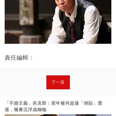
責任編輯：
下一頁
「不婚主義」吳克群：當年被何超蓮「倒貼」愛
過，幾番沉浮成糊咖