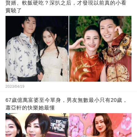
贅婿、軟飯硬吃？深扒之后，才發現以前真的小看
竇驍了
2023/04/19
67歲億萬富婆至今單身，男友無數最小只有20歲，
蕭亞軒的快樂她最懂