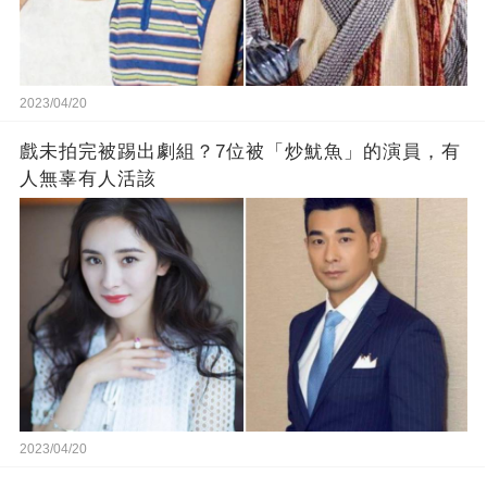
2023/04/20
戲未拍完被踢出劇組？7位被「炒魷魚」的演員，有
人無辜有人活該
2023/04/20