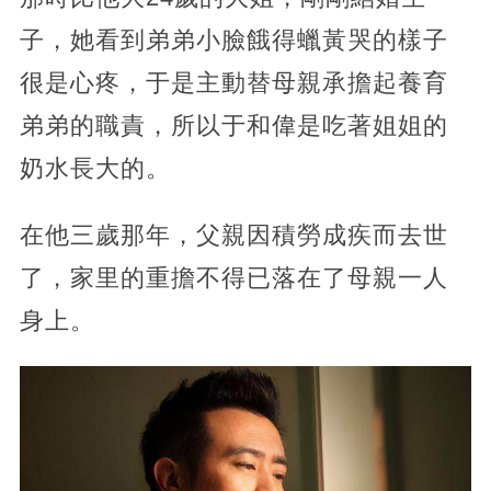
子，她看到弟弟小臉餓得蠟黃哭的樣子
很是心疼，于是主動替母親承擔起養育
弟弟的職責，所以于和偉是吃著姐姐的
奶水長大的。
在他三歲那年，父親因積勞成疾而去世
了，家里的重擔不得已落在了母親一人
身上。