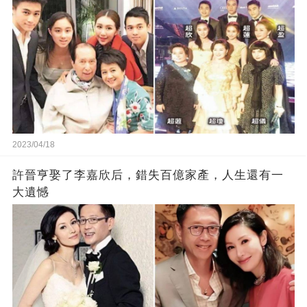
2023/04/18
許晉亨娶了李嘉欣后，錯失百億家產，人生還有一
大遺憾