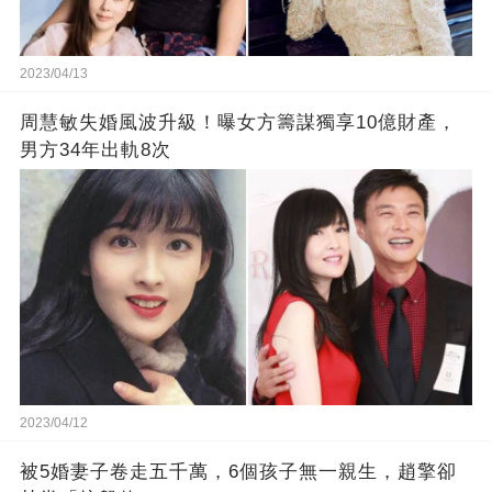
2023/04/13
周慧敏失婚風波升級！曝女方籌謀獨享10億財產，
男方34年出軌8次
2023/04/12
被5婚妻子卷走五千萬，6個孩子無一親生，趙擎卻