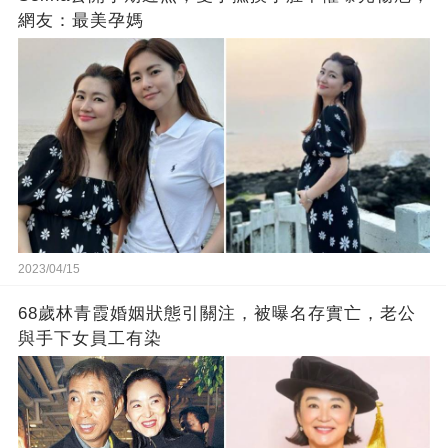
網友：最美孕媽
2023/04/15
68歲林青霞婚姻狀態引關注，被曝名存實亡，老公
與手下女員工有染