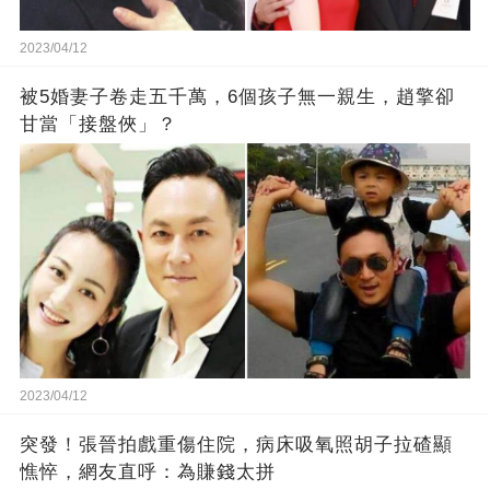
2023/04/12
被5婚妻子卷走五千萬，6個孩子無一親生，趙擎卻
甘當「接盤俠」？
2023/04/12
突發！張晉拍戲重傷住院，病床吸氧照胡子拉碴顯
憔悴，網友直呼：為賺錢太拼