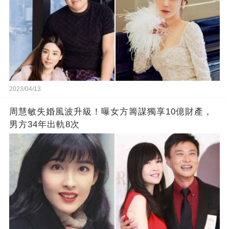
2023/04/13
周慧敏失婚風波升級！曝女方籌謀獨享10億財產，
男方34年出軌8次