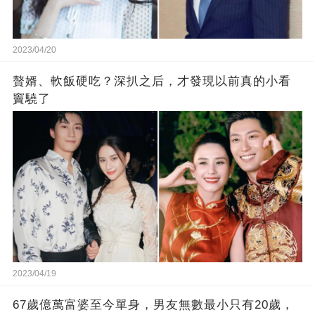
2023/04/20
贅婿、軟飯硬吃？深扒之后，才發現以前真的小看
竇驍了
2023/04/19
67歲億萬富婆至今單身，男友無數最小只有20歲，