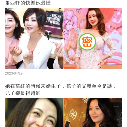
蕭亞軒的快樂她最懂
2023/04/19
她在當紅的時候未婚生子，孩子的父親至今是謎，
兒子卻長得超帥