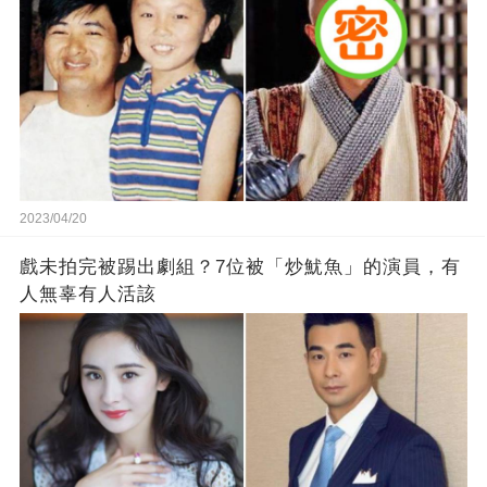
2023/04/20
戲未拍完被踢出劇組？7位被「炒魷魚」的演員，有
人無辜有人活該