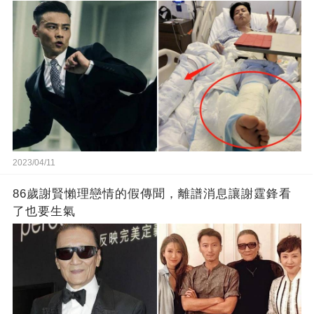
2023/04/11
86歲謝賢懶理戀情的假傳聞，離譜消息讓謝霆鋒看
了也要生氣