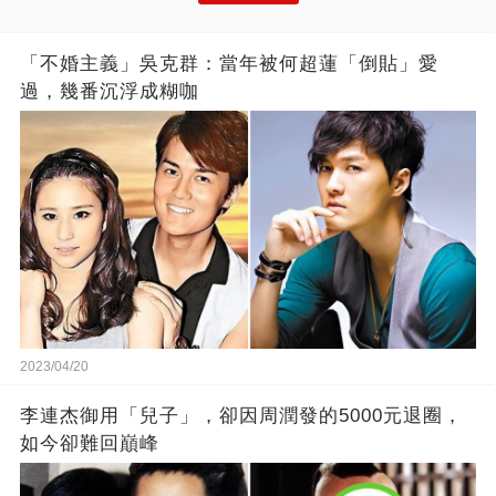
「不婚主義」吳克群：當年被何超蓮「倒貼」愛
過，幾番沉浮成糊咖
2023/04/20
李連杰御用「兒子」，卻因周潤發的5000元退圈，
如今卻難回巔峰