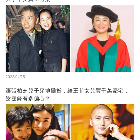
2023/04/15
讓張柏芝兒子穿地攤貨，給王菲女兒買千萬豪宅，
謝霆鋒有多偏心？