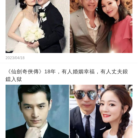
2023/04/18
《仙劍奇俠傳》18年，有人婚姻幸福，有人丈夫鋃
鐺入獄