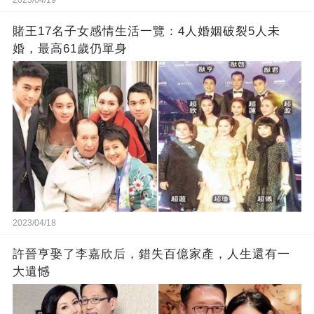
賭王17名子女感情生活一覽：4人婚姻破裂5人未
婚，最高61歲仍單身
2023/04/18
許晉亨娶了李嘉欣后，錯失百億家產，人生還有一
大遺憾