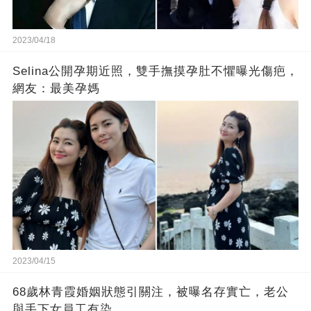
2023/04/18
Selina公開孕期近照，雙手撫摸孕肚不懼曝光傷疤，
網友：最美孕媽
2023/04/15
68歲林青霞婚姻狀態引關注，被曝名存實亡，老公
與手下女員工有染