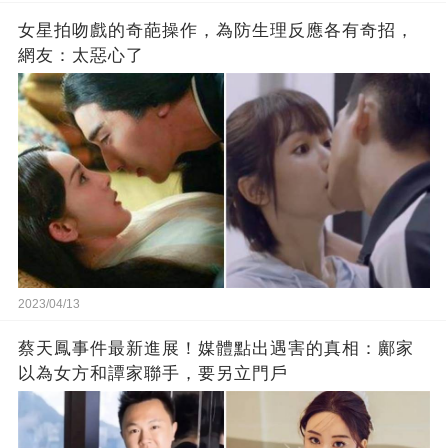
女星拍吻戲的奇葩操作，為防生理反應各有奇招，
網友：太惡心了
2023/04/13
蔡天鳳事件最新進展！媒體點出遇害的真相：鄺家
以為女方和譚家聯手，要另立門戶