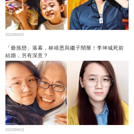
2023/04/15
「爺孫戀」落幕，林靖恩與繼子鬧掰！李坤城死前
結婚，另有深意？
2023/04/13