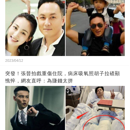
2023/04/12
突發！張晉拍戲重傷住院，病床吸氧照胡子拉碴顯
憔悴，網友直呼：為賺錢太拼