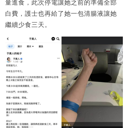
量進食，此次停電讓她之前的準備全部
白費，護士也再給了她一包清腸液讓她
繼續少食三天。