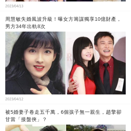
2023/04/13
周慧敏失婚風波升級！曝女方籌謀獨享10億財產，
男方34年出軌8次
2023/04/12
被5婚妻子卷走五千萬，6個孩子無一親生，趙擎卻
甘當「接盤俠」？