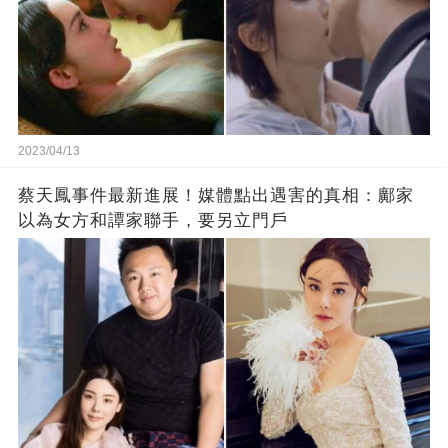
2023/04/13
蔡天鳳事件最新進展！媒體點出遇害的真相：鄺家
以為女方和譚家聯手，要另立門戶