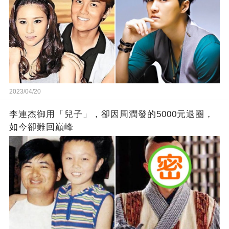
2023/04/20
李連杰御用「兒子」，卻因周潤發的5000元退圈，
如今卻難回巔峰