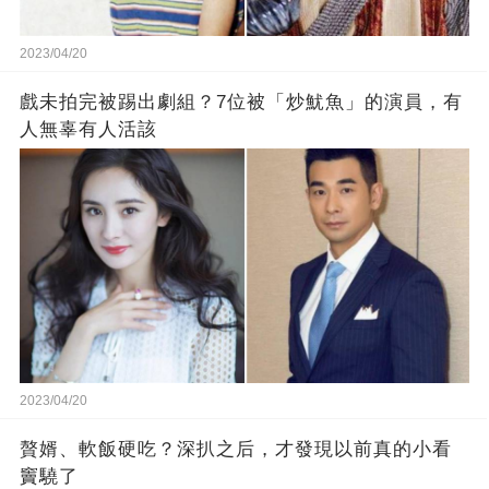
2023/04/20
戲未拍完被踢出劇組？7位被「炒魷魚」的演員，有
人無辜有人活該
2023/04/20
贅婿、軟飯硬吃？深扒之后，才發現以前真的小看
竇驍了