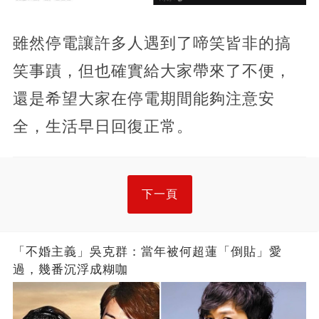
雖然停電讓許多人遇到了啼笑皆非的搞
笑事蹟，但也確實給大家帶來了不便，
還是希望大家在停電期間能夠注意安
全，生活早日回復正常。
下一頁
「不婚主義」吳克群：當年被何超蓮「倒貼」愛
過，幾番沉浮成糊咖