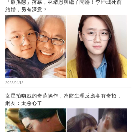
「爺孫戀」落幕，林靖恩與繼子鬧掰！李坤城死前
結婚，另有深意？
2023/04/13
女星拍吻戲的奇葩操作，為防生理反應各有奇招，
網友：太惡心了