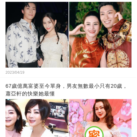
2023/04/19
67歲億萬富婆至今單身，男友無數最小只有20歲，
蕭亞軒的快樂她最懂