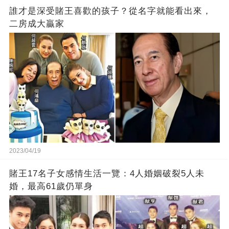
誰才是深受賭王喜歡的孩子？從名字就能看出來，
二房成大贏家
2023/04/19
賭王17名子女感情生活一覽：4人婚姻破裂5人未
婚，最高61歲仍單身