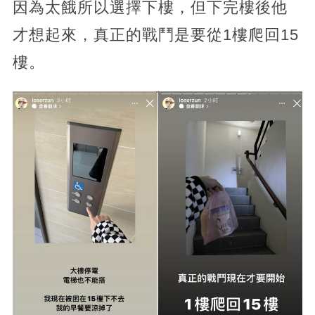
因為太餓所以選擇下樓，但下完樓後他
才想起來，真正的戰鬥是要從1樓爬回15
樓。