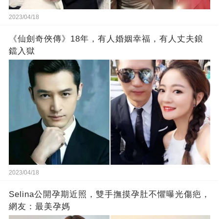
2023/04/18
《仙劍奇俠傳》18年，有人婚姻幸福，有人丈夫鋃
鐺入獄
2023/04/18
Selina公開孕期近照，雙手撫摸孕肚不懼曝光傷疤，
網友：最美孕媽