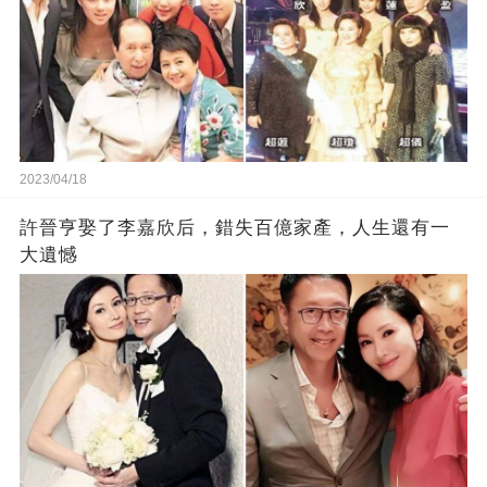
2023/04/18
許晉亨娶了李嘉欣后，錯失百億家產，人生還有一
大遺憾