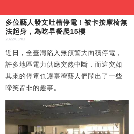
多位藝人發文吐槽停電！被卡按摩椅無
法起身，為吃早餐爬15樓
2022/03/03
近日，全臺灣陷入無預警大面積停電，
許多地區電力供應突然中斷，而這突如
其來的停電也讓臺灣藝人們鬧出了一些
啼笑皆非的趣事。