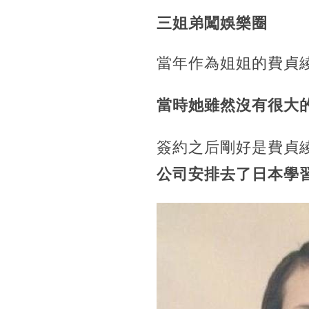
三姐弟闖娛樂圈
當年作為姐姐的費貞
當時她雖然沒有很大
簽約之后剛好是費貞
公司安排去了日本學