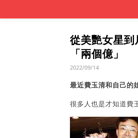
從美艷女星到
「兩個億」
2022/09/14
最近費玉清和自己的
很多人也是才知道費