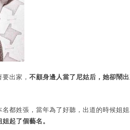
著要出家，
不顧身邊人當了尼姑后，她卻鬧出
本名都姓張，當年為了好聽，出道的時候姐姐
姐姐起了個藝名。