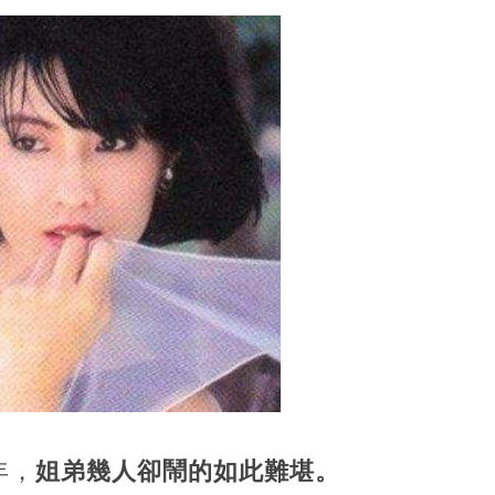
年，
姐弟幾人卻鬧的如此難堪。