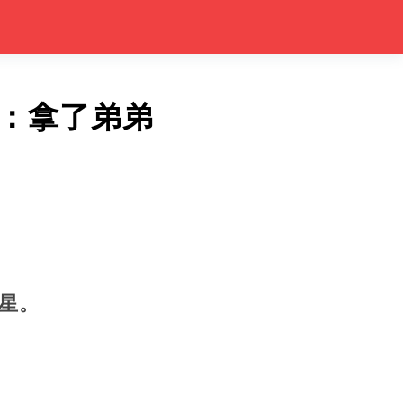
：拿了弟弟
星。