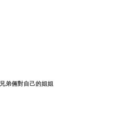
兄弟倆對自己的姐姐