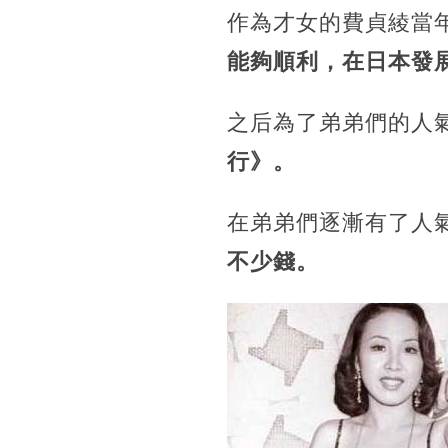
作為才女的費貞綾當
能夠順利，在日本發
之后為了弟弟們的人
行》。
在弟弟們逐漸有了人
不少錢。