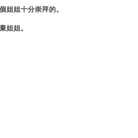
個姐姐十分崇拜的。
棄姐姐。