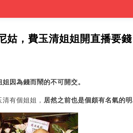
尼姑，費玉清姐姐開直播要錢
姐姐因為錢而鬧的不可開交。
玉清有個姐姐，
居然之前也是個頗有名氣的明