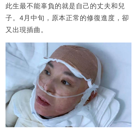
此生最不能辜負的就是自己的丈夫和兒
子。4月中旬，原本正常的修復進度，卻
又出現插曲。