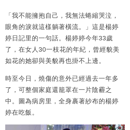
「我不能擁抱自己，我無法蜷縮哭泣，
眼角的淚就這樣躺著橫流。」這是楊婷
婷日記里的一句話。楊婷婷今年33歲
了，在女人30一枝花的年紀，曾經貌美
如花的她卻與美貌再也掛不上邊。
時至今日，燒傷的意外已經過去一年多
了，可整個家庭還籠罩在一片陰霾之
中。圖為病房里，全身裹著紗布的楊婷
婷在吃飯。