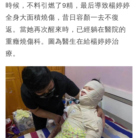
時候，不料引燃了9精，最后導致楊婷婷
全身大面積燒傷，昔日容顏一去不復
返。當她再次醒來時，已經躺在醫院的
重癥燒傷科。圖為醫生在給楊婷婷治
療。