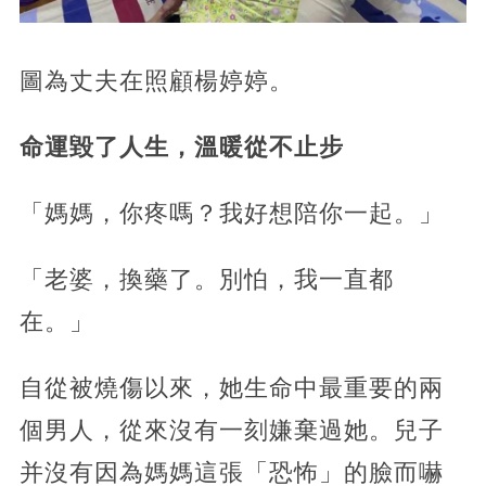
圖為丈夫在照顧楊婷婷。
命運毀了人生，溫暖從不止步
「媽媽，你疼嗎？我好想陪你一起。」
「老婆，換藥了。別怕，我一直都
在。」
自從被燒傷以來，她生命中最重要的兩
個男人，從來沒有一刻嫌棄過她。兒子
并沒有因為媽媽這張「恐怖」的臉而嚇