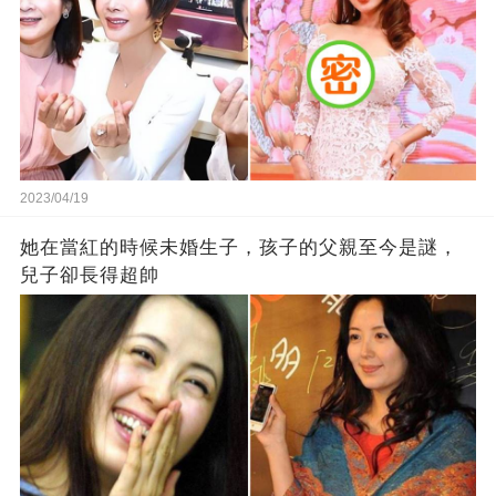
2023/04/19
她在當紅的時候未婚生子，孩子的父親至今是謎，
兒子卻長得超帥