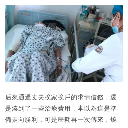
后來通過丈夫挨家挨戶的求情借錢，還
是湊到了一些治療費用，本以為這是準
備走向勝利，可是噩耗再一次傳來，燒