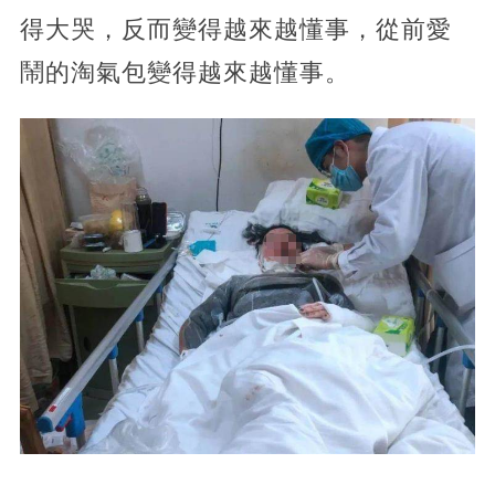
得大哭，反而變得越來越懂事，從前愛
鬧的淘氣包變得越來越懂事。