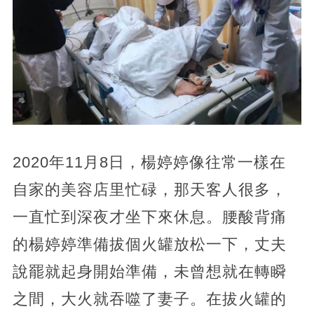
2020年11月8日，楊婷婷像往常一樣在
自家的美容店里忙碌，那天客人很多，
一直忙到深夜才坐下來休息。腰酸背痛
的楊婷婷準備拔個火罐放松一下，丈夫
說罷就起身開始準備，未曾想就在轉瞬
之間，大火就吞噬了妻子。在拔火罐的