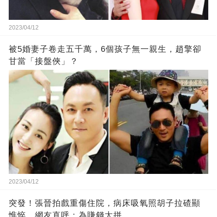
2023/04/12
被5婚妻子卷走五千萬，6個孩子無一親生，趙擎卻
甘當「接盤俠」？
2023/04/12
突發！張晉拍戲重傷住院，病床吸氧照胡子拉碴顯
憔悴，網友直呼：為賺錢太拼