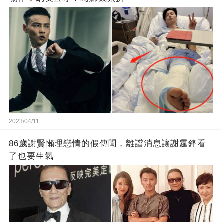
2023/04/11
86歲謝賢懶理戀情的假傳聞，離譜消息讓謝霆鋒看
了也要生氣