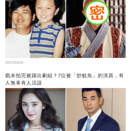
2023/04/20
戲未拍完被踢出劇組？7位被「炒魷魚」的演員，有
人無辜有人活該