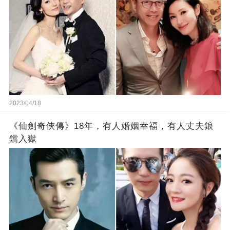
2023/04/18
《仙劍奇俠傳》18年，有人婚姻幸福，有人丈夫鋃
鐺入獄