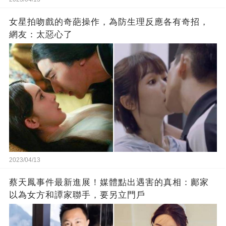
女星拍吻戲的奇葩操作，為防生理反應各有奇招，
網友：太惡心了
2023/04/13
蔡天鳳事件最新進展！媒體點出遇害的真相：鄺家
以為女方和譚家聯手，要另立門戶