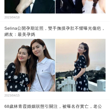
2023/04/18
Selina公開孕期近照，雙手撫摸孕肚不懼曝光傷疤，
網友：最美孕媽
2023/04/15
68歲林青霞婚姻狀態引關注，被曝名存實亡，老公