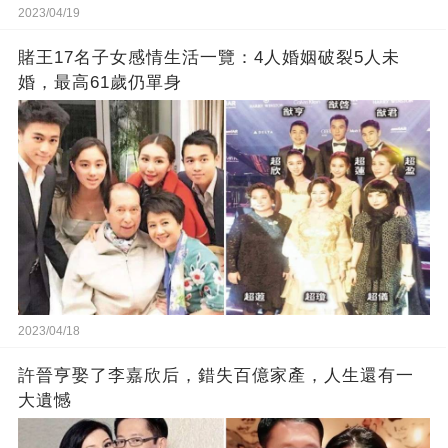
2023/04/19
賭王17名子女感情生活一覽：4人婚姻破裂5人未
婚，最高61歲仍單身
2023/04/18
許晉亨娶了李嘉欣后，錯失百億家產，人生還有一
大遺憾