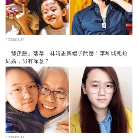
2023/04/15
「爺孫戀」落幕，林靖恩與繼子鬧掰！李坤城死前
結婚，另有深意？
2023/04/13