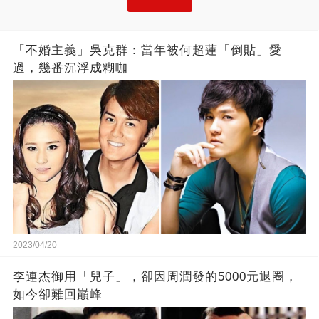
「不婚主義」吳克群：當年被何超蓮「倒貼」愛
過，幾番沉浮成糊咖
2023/04/20
李連杰御用「兒子」，卻因周潤發的5000元退圈，
如今卻難回巔峰