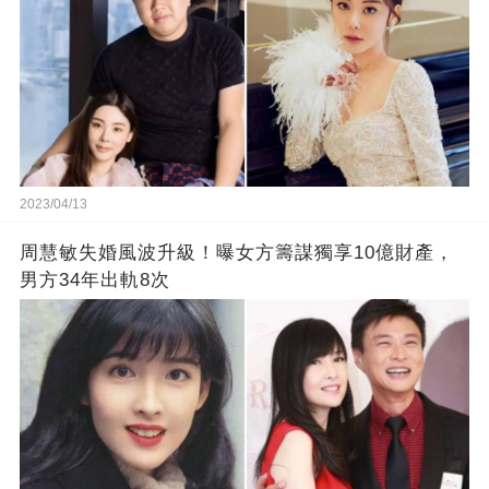
2023/04/13
周慧敏失婚風波升級！曝女方籌謀獨享10億財產，
男方34年出軌8次