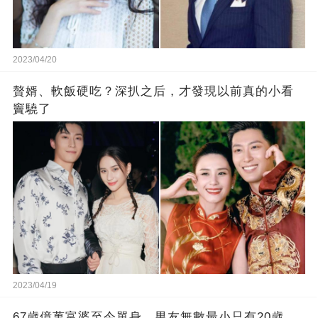
2023/04/20
贅婿、軟飯硬吃？深扒之后，才發現以前真的小看
竇驍了
2023/04/19
67歲億萬富婆至今單身，男友無數最小只有20歲，