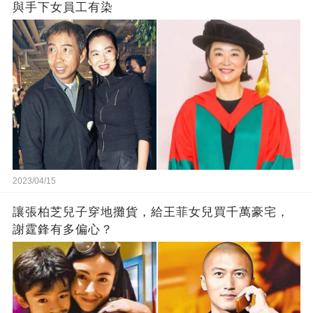
與手下女員工有染
2023/04/15
讓張柏芝兒子穿地攤貨，給王菲女兒買千萬豪宅，
謝霆鋒有多偏心？