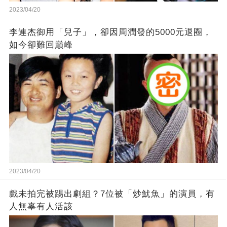
2023/04/20
李連杰御用「兒子」，卻因周潤發的5000元退圈，
如今卻難回巔峰
2023/04/20
戲未拍完被踢出劇組？7位被「炒魷魚」的演員，有
人無辜有人活該