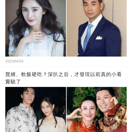
2023/04/20
贅婿、軟飯硬吃？深扒之后，才發現以前真的小看
竇驍了