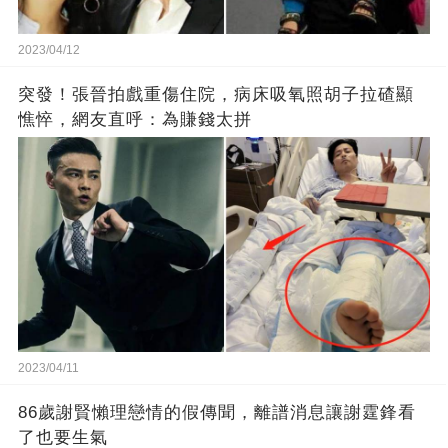
2023/04/12
突發！張晉拍戲重傷住院，病床吸氧照胡子拉碴顯
憔悴，網友直呼：為賺錢太拼
2023/04/11
86歲謝賢懶理戀情的假傳聞，離譜消息讓謝霆鋒看
了也要生氣