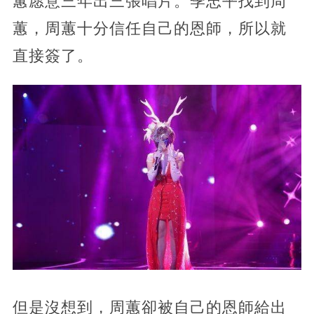
蕙愿意三年出三張唱片。季忠平找到周
蕙，周蕙十分信任自己的恩師，所以就
直接簽了。
但是沒想到，周蕙卻被自己的恩師給出