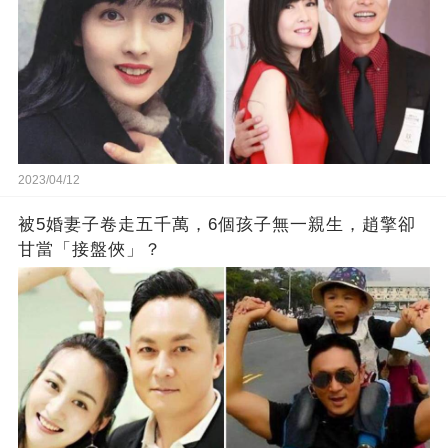
2023/04/12
被5婚妻子卷走五千萬，6個孩子無一親生，趙擎卻
甘當「接盤俠」？