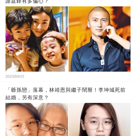
謝霆鋒有多偏心？
2023/04/15
「爺孫戀」落幕，林靖恩與繼子鬧掰！李坤城死前
結婚，另有深意？