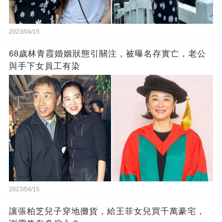
2023/04/15
68歲林青霞婚姻狀態引關注，被曝名存實亡，老公
與手下女員工有染
2023/04/15
讓張柏芝兒子穿地攤貨，給王菲女兒買千萬豪宅，