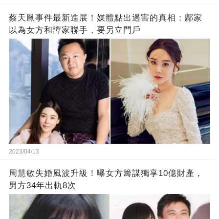
蔡天鳳事件最新進展！媒體點出遇害的真相：鄺家
以為女方和譚家聯手，要另立門戶
2023/04/13
周慧敏失婚風波升級！曝女方籌謀獨享10億財產，
男方34年出軌8次