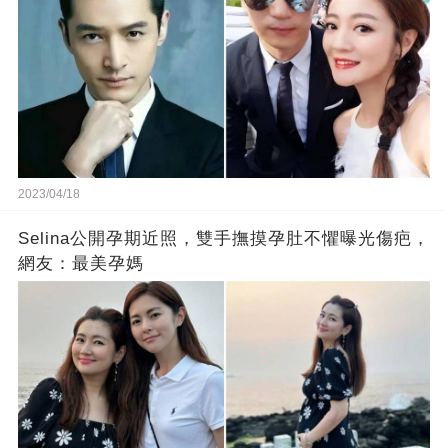
2023/04/18
Selina公開孕期近照，雙手撫摸孕肚不懼曝光傷疤，
網友：最美孕媽