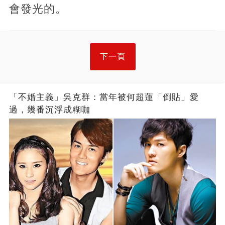
會發光的。
下一頁
「不婚主義」吳克群：當年被何超蓮「倒貼」愛
過，幾番沉浮成糊咖