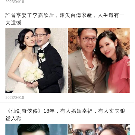
2023/04/18
許晉亨娶了李嘉欣后，錯失百億家產，人生還有一
大遺憾
2023/04/18
《仙劍奇俠傳》18年，有人婚姻幸福，有人丈夫鋃
鐺入獄