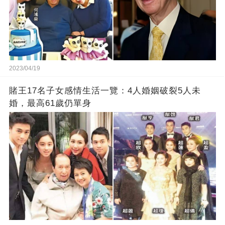
2023/04/19
賭王17名子女感情生活一覽：4人婚姻破裂5人未
婚，最高61歲仍單身