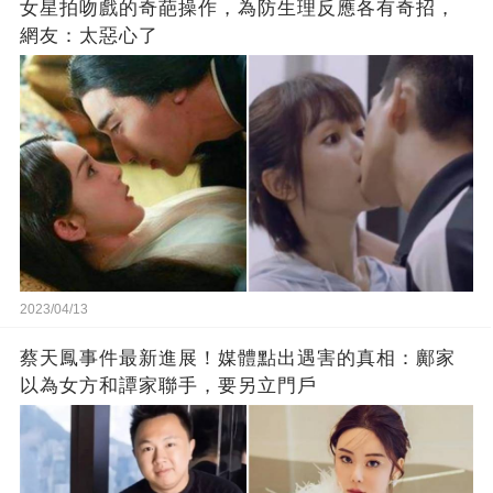
女星拍吻戲的奇葩操作，為防生理反應各有奇招，
網友：太惡心了
2023/04/13
蔡天鳳事件最新進展！媒體點出遇害的真相：鄺家
以為女方和譚家聯手，要另立門戶