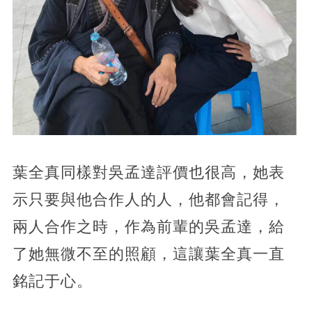
葉全真同樣對吳孟達評價也很高，她表
示只要與他合作人的人，他都會記得，
兩人合作之時，作為前輩的吳孟達，給
了她無微不至的照顧，這讓葉全真一直
銘記于心。