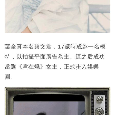
葉全真本名趙文君，17歲時成為一名模
特，以拍攝平面廣告為主。這之后成功
當選《雪在燒》女主，正式步入娛樂
圈。