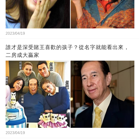
2023/04/19
誰才是深受賭王喜歡的孩子？從名字就能看出來，
二房成大贏家
2023/04/19