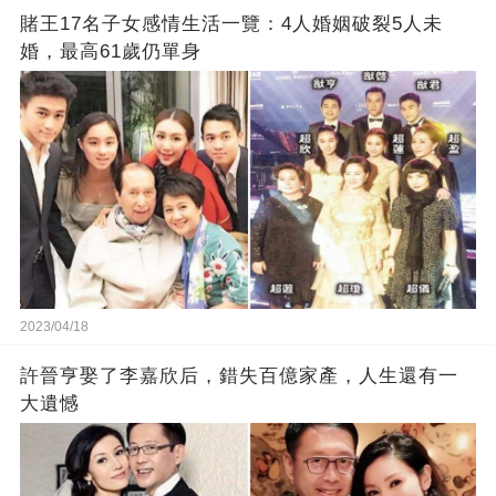
賭王17名子女感情生活一覽：4人婚姻破裂5人未
婚，最高61歲仍單身
2023/04/18
許晉亨娶了李嘉欣后，錯失百億家產，人生還有一
大遺憾