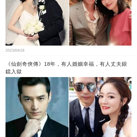
2023/04/18
《仙劍奇俠傳》18年，有人婚姻幸福，有人丈夫鋃
鐺入獄