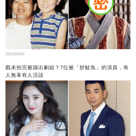
2023/04/20
戲未拍完被踢出劇組？7位被「炒魷魚」的演員，有
人無辜有人活該