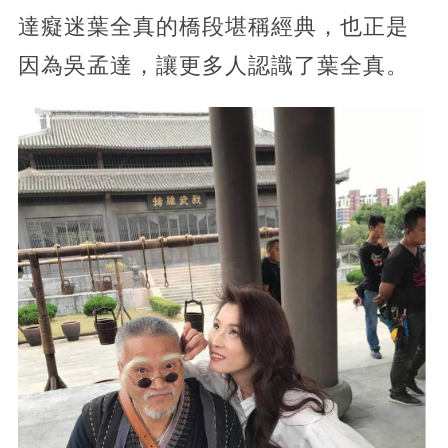
達癡迷葉全真的橋段堪稱經典，也正是
因為吳孟達，讓更多人認識了葉全真。