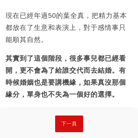
現在已經年過50的葉全真，把精力基本
都放在了生意和表演上，對于感情事只
能順其自然。
其實到了這個階段，很多事兒都已經看
開，更不會為了給誰交代而去結婚。有
時候婚姻也是要講機緣，如果真沒那個
緣分，單身也不失為一個好的選擇。
下一頁