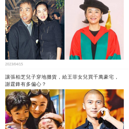
2023/04/15
讓張柏芝兒子穿地攤貨，給王菲女兒買千萬豪宅，
謝霆鋒有多偏心？