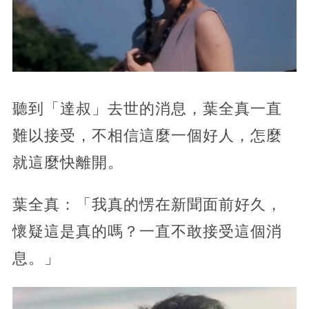
聽到「達叔」去世的消息，葉全真一直
難以接受，不相信這麼一個好人，怎麼
就這麼快離開。
葉全真：「我真的愣在新聞面前好久，
懷疑這是真的嗎？一直不敢接受這個消
息。」