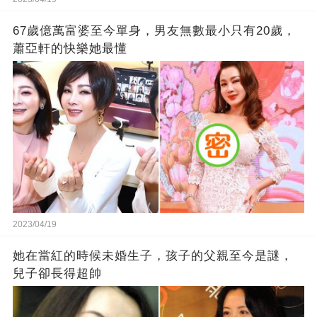
67歲億萬富婆至今單身，男友無數最小只有20歲，
蕭亞軒的快樂她最懂
2023/04/19
她在當紅的時候未婚生子，孩子的父親至今是謎，
兒子卻長得超帥