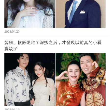
2023/04/20
贅婿、軟飯硬吃？深扒之后，才發現以前真的小看
竇驍了
2023/04/19