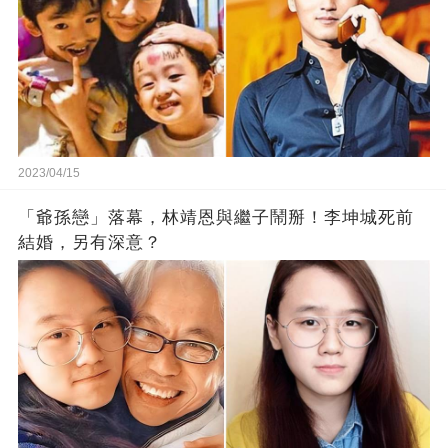
2023/04/15
「爺孫戀」落幕，林靖恩與繼子鬧掰！李坤城死前
結婚，另有深意？