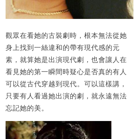
觀眾在看她的古裝劇時，根本無法從她
身上找到一絲違和的帶有現代感的元
素，就算她是出演現代劇，也會讓人在
看見她的第一瞬間時疑心是否真的有人
可以從古代穿越到現代。可以這樣講，
只要有人看過她出演的劇，就永遠無法
忘記她的美。