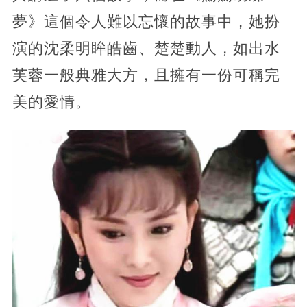
夢》這個令人難以忘懷的故事中，她扮
演的沈柔明眸皓齒、楚楚動人，如出水
芙蓉一般典雅大方，且擁有一份可稱完
美的愛情。