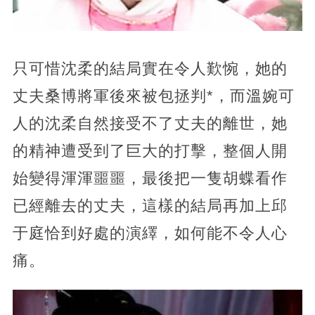
只可惜沈柔的結局實在令人歎惋，她的
丈夫桑博將軍後來被包拯判*，而溫婉可
人的沈柔自然接受不了丈夫的離世，她
的精神遭受到了巨大的打擊，整個人開
始變得渾渾噩噩，最後把一隻胡蝶看作
已經離去的丈夫，這樣的結局再加上邱
于庭恰到好處的演繹，如何能不令人心
痛。