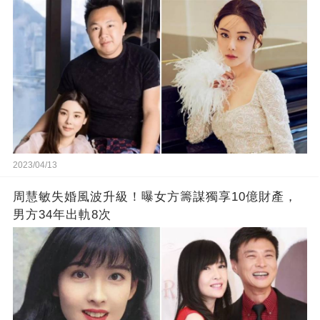
2023/04/13
周慧敏失婚風波升級！曝女方籌謀獨享10億財產，
男方34年出軌8次