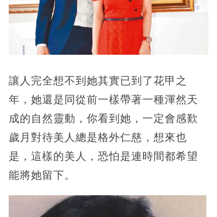
讓人完全想不到她其實已到了花甲之
年，她還是同從前一樣帶著一種渾然天
成的自然靈動，你看到她，一定會感歎
歲月對待美人總是格外仁慈，想來也
是，這樣的美人，恐怕是連時間都希望
能將她留下。