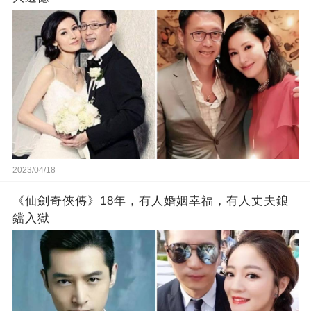
2023/04/18
《仙劍奇俠傳》18年，有人婚姻幸福，有人丈夫鋃
鐺入獄