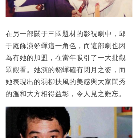
在另一部關于三國題材的影視劇中，邱
于庭飾演貂蟬這一角色，而這部劇也因
為有她的加盟，在當年吸引了一大批觀
眾觀看。她演的貂蟬確有閉月之姿，而
她表現出的弱柳扶風的美感與大家閨秀
的溫和大方相得益彰，令人見之難忘。