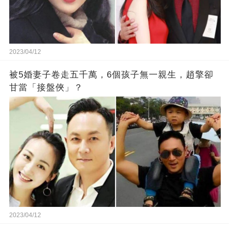
2023/04/12
被5婚妻子卷走五千萬，6個孩子無一親生，趙擎卻
甘當「接盤俠」？
2023/04/12