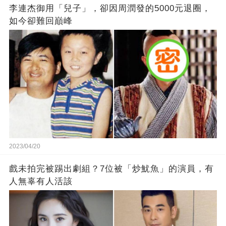
李連杰御用「兒子」，卻因周潤發的5000元退圈，
如今卻難回巔峰
2023/04/20
戲未拍完被踢出劇組？7位被「炒魷魚」的演員，有
人無辜有人活該