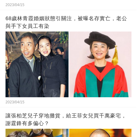
2023/04/15
68歲林青霞婚姻狀態引關注，被曝名存實亡，老公
與手下女員工有染
2023/04/15
讓張柏芝兒子穿地攤貨，給王菲女兒買千萬豪宅，
謝霆鋒有多偏心？