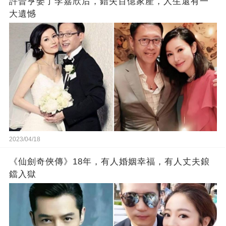
許晉亨娶了李嘉欣后，錯失百億家產，人生還有一
大遺憾
2023/04/18
《仙劍奇俠傳》18年，有人婚姻幸福，有人丈夫鋃
鐺入獄