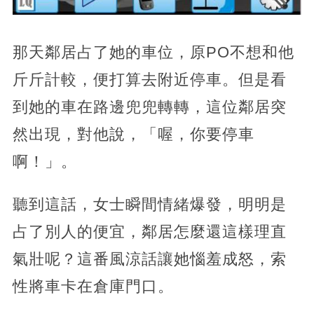
那天鄰居占了她的車位，原PO不想和他
斤斤計較，便打算去附近停車。但是看
到她的車在路邊兜兜轉轉，這位鄰居突
然出現，對他說，「喔，你要停車
啊！」。
聽到這話，女士瞬間情緒爆發，明明是
占了別人的便宜，鄰居怎麼還這樣理直
氣壯呢？這番風涼話讓她惱羞成怒，索
性將車卡在倉庫門口。