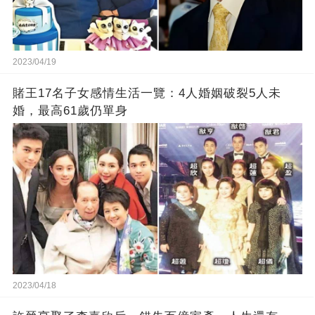
2023/04/19
賭王17名子女感情生活一覽：4人婚姻破裂5人未
婚，最高61歲仍單身
2023/04/18