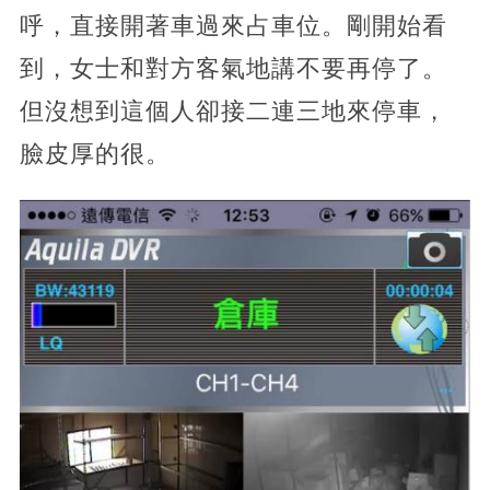
呼，直接開著車過來占車位。剛開始看
到，女士和對方客氣地講不要再停了。
但沒想到這個人卻接二連三地來停車，
臉皮厚的很。