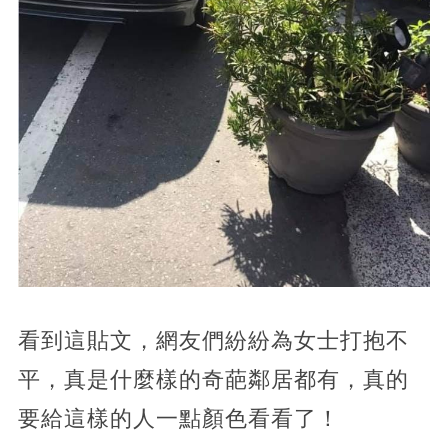
看到這貼文，網友們紛紛為女士打抱不
平，真是什麼樣的奇葩鄰居都有，真的
要給這樣的人一點顏色看看了！