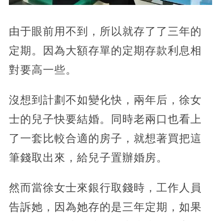
由于眼前用不到，所以就存了了三年的
定期。因為大額存單的定期存款利息相
對要高一些。
沒想到計劃不如變化快，兩年后，徐女
士的兒子快要結婚。同時老兩口也看上
了一套比較合適的房子，就想著買把這
筆錢取出來，給兒子置辦婚房。
然而當徐女士來銀行取錢時，工作人員
告訴她，因為她存的是三年定期，如果