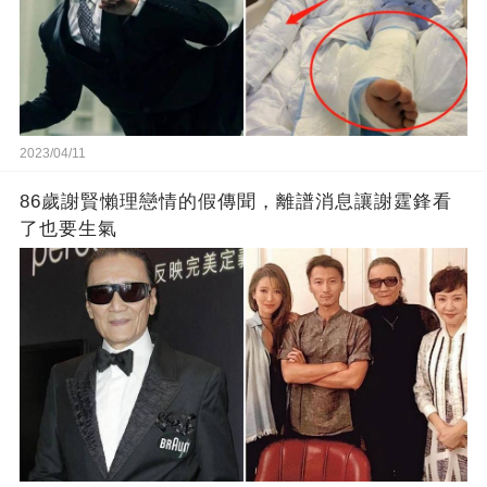
2023/04/11
86歲謝賢懶理戀情的假傳聞，離譜消息讓謝霆鋒看
了也要生氣