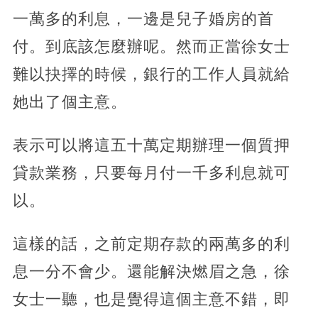
一萬多的利息，一邊是兒子婚房的首
付。到底該怎麼辦呢。然而正當徐女士
難以抉擇的時候，銀行的工作人員就給
她出了個主意。
表示可以將這五十萬定期辦理一個質押
貸款業務，只要每月付一千多利息就可
以。
這樣的話，之前定期存款的兩萬多的利
息一分不會少。還能解決燃眉之急，徐
女士一聽，也是覺得這個主意不錯，即