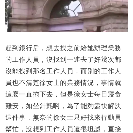
趕到銀行后，想去找之前給她辦理業務
的工作人員，沒找到一連去了好幾次都
沒能找到那名工作人員，而別的工作人
員也不清楚徐女士的業務情況，事情就
這麼一直拖下去，但是徐女士每日寢食
難安，如坐針氈啊，為了能夠盡快解決
這件事，無奈的徐女士只好找來行動員
幫忙，沒想到工作人員還很坦誠，直接