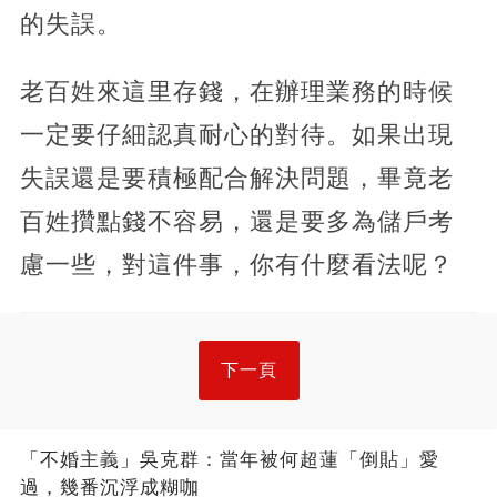
的失誤。
老百姓來這里存錢，在辦理業務的時候
一定要仔細認真耐心的對待。如果出現
失誤還是要積極配合解決問題，畢竟老
百姓攢點錢不容易，還是要多為儲戶考
慮一些，對這件事，你有什麼看法呢？
下一頁
「不婚主義」吳克群：當年被何超蓮「倒貼」愛
過，幾番沉浮成糊咖