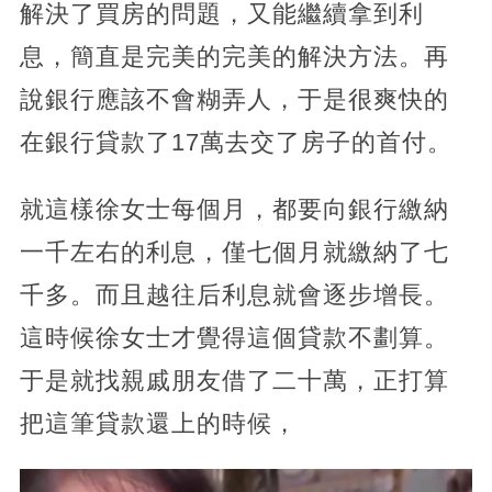
解決了買房的問題，又能繼續拿到利
息，簡直是完美的完美的解決方法。再
說銀行應該不會糊弄人，于是很爽快的
在銀行貸款了17萬去交了房子的首付。
就這樣徐女士每個月，都要向銀行繳納
一千左右的利息，僅七個月就繳納了七
千多。而且越往后利息就會逐步增長。
這時候徐女士才覺得這個貸款不劃算。
于是就找親戚朋友借了二十萬，正打算
把這筆貸款還上的時候，