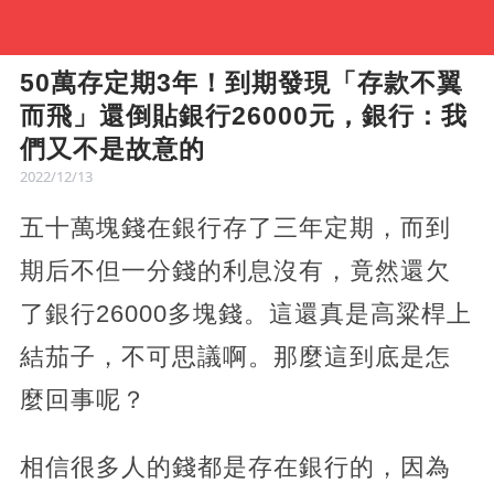
50萬存定期3年！到期發現「存款不翼
而飛」還倒貼銀行26000元，銀行：我
們又不是故意的
2022/12/13
五十萬塊錢在銀行存了三年定期，而到
期后不但一分錢的利息沒有，竟然還欠
了銀行26000多塊錢。這還真是高粱桿上
結茄子，不可思議啊。那麼這到底是怎
麼回事呢？
相信很多人的錢都是存在銀行的，因為