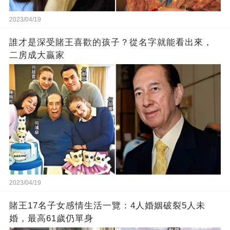
2023/04/19
誰才是深受賭王喜歡的孩子？從名字就能看出來，
二房成大贏家
2023/04/19
賭王17名子女感情生活一覽：4人婚姻破裂5人未
婚，最高61歲仍單身