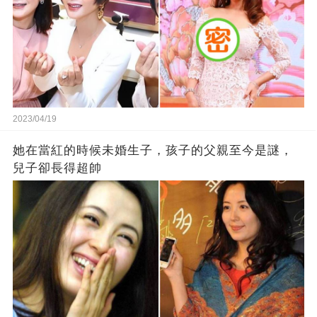
2023/04/19
她在當紅的時候未婚生子，孩子的父親至今是謎，
兒子卻長得超帥