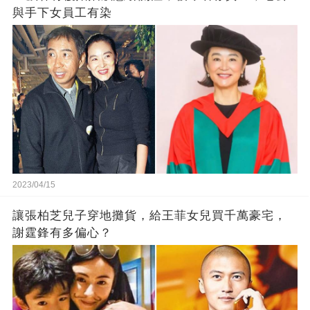
與手下女員工有染
2023/04/15
讓張柏芝兒子穿地攤貨，給王菲女兒買千萬豪宅，
謝霆鋒有多偏心？