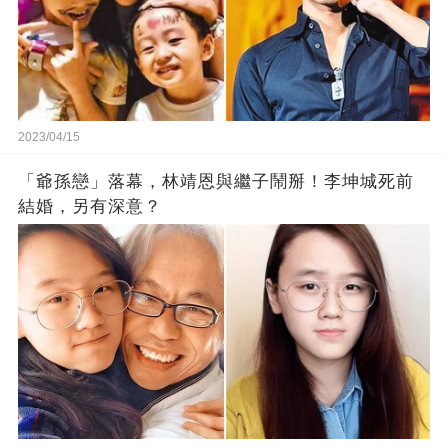
2023/04/15
「爺孫戀」落幕，林靖恩與繼子鬧掰！李坤城死前
結婚，另有深意？