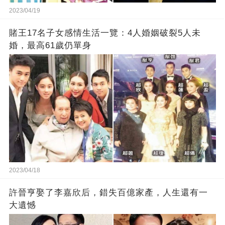
2023/04/19
賭王17名子女感情生活一覽：4人婚姻破裂5人未
婚，最高61歲仍單身
2023/04/18
許晉亨娶了李嘉欣后，錯失百億家產，人生還有一
大遺憾