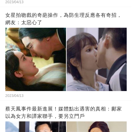
2023/04/13
女星拍吻戲的奇葩操作，為防生理反應各有奇招，
網友：太惡心了
2023/04/13
蔡天鳳事件最新進展！媒體點出遇害的真相：鄺家
以為女方和譚家聯手，要另立門戶