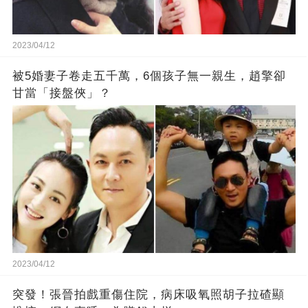
2023/04/12
被5婚妻子卷走五千萬，6個孩子無一親生，趙擎卻
甘當「接盤俠」？
2023/04/12
突發！張晉拍戲重傷住院，病床吸氧照胡子拉碴顯