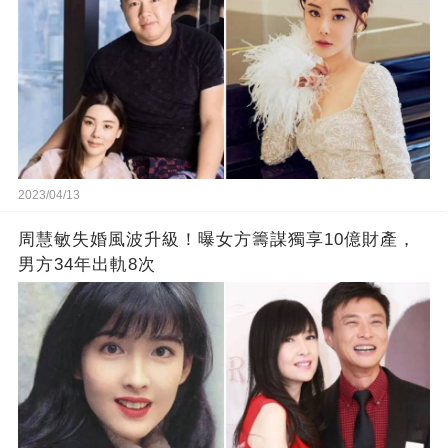
2023/04/13
周慧敏失婚風波升級！曝女方籌謀獨享10億財產，
男方34年出軌8次