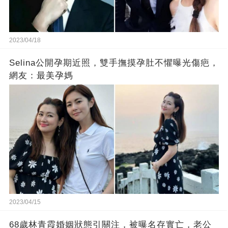
2023/04/18
Selina公開孕期近照，雙手撫摸孕肚不懼曝光傷疤，
網友：最美孕媽
2023/04/15
68歲林青霞婚姻狀態引關注，被曝名存實亡，老公