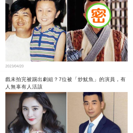
2023/04/20
戲未拍完被踢出劇組？7位被「炒魷魚」的演員，有
人無辜有人活該