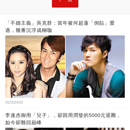
「不婚主義」吳克群：當年被何超蓮「倒貼」愛
過，幾番沉浮成糊咖
2023/04/20
李連杰御用「兒子」，卻因周潤發的5000元退圈，
如今卻難回巔峰