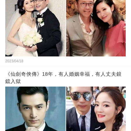
2023/04/18
《仙劍奇俠傳》18年，有人婚姻幸福，有人丈夫鋃
鐺入獄