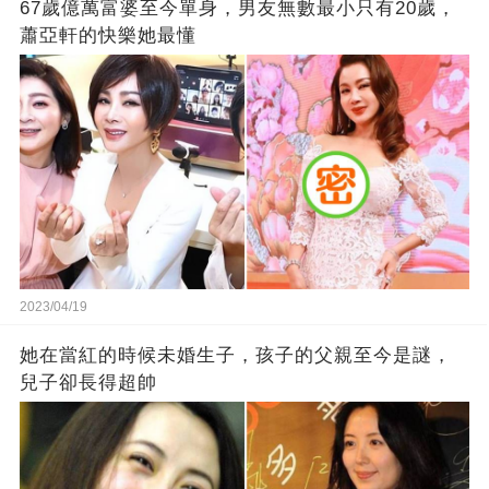
67歲億萬富婆至今單身，男友無數最小只有20歲，
蕭亞軒的快樂她最懂
2023/04/19
她在當紅的時候未婚生子，孩子的父親至今是謎，
兒子卻長得超帥