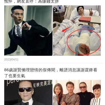
憔悴，網友直呼：為賺錢太拼
2023/04/11
86歲謝賢懶理戀情的假傳聞，離譜消息讓謝霆鋒看
了也要生氣