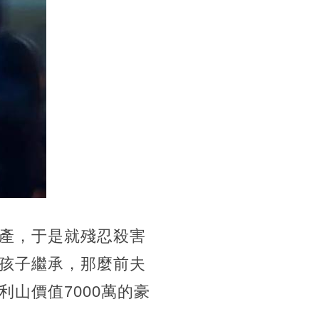
產，于是就殘忍殺害
孩子繼承，那麼前夫
山價值7000萬的豪