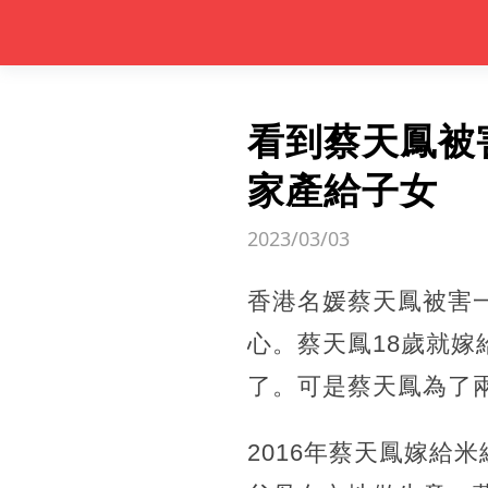
看到蔡天鳳被
家產給子女
2023/03/03
香港名媛蔡天鳳被害
心。蔡天鳳18歲就
了。可是蔡天鳳為了
2016年蔡天鳳嫁給