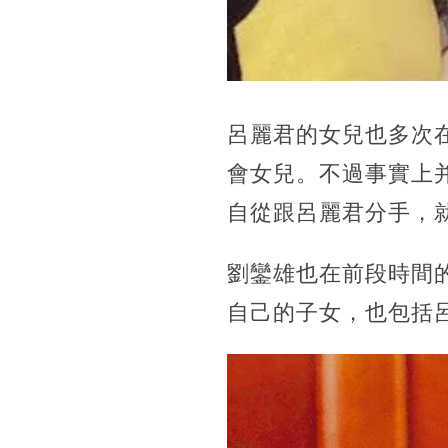
呂麗君的女兒也多次
會女兒。不過事實上
自從跟呂麗君分手，
劉鑾雄也在前段時間
自己的子女，也包括