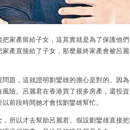
接把家產留給子女，這其實就是為了保護他們
把家產直接給了子女，那麼最終家產會被呂麗
現問題，這就證明劉鑾雄的擔心是對的。因為
有風險。呂麗君在香港買了很多房產，還投資
所以前段時間她才會找劉鑾雄幫忙。
女，所以才去幫助呂麗君。假設劉鑾雄直接把