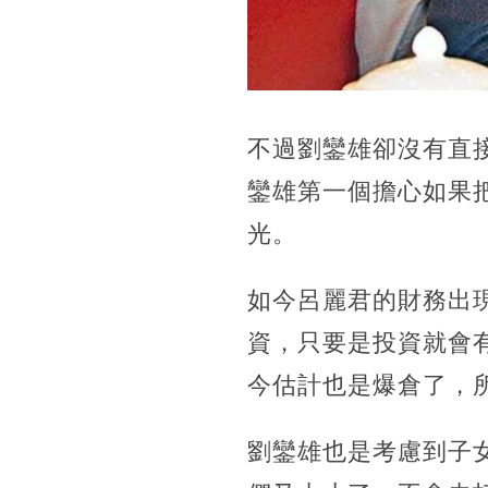
不過劉鑾雄卻沒有直
鑾雄第一個擔心如果
光。
如今呂麗君的財務出
資，只要是投資就會
今估計也是爆倉了，
劉鑾雄也是考慮到子