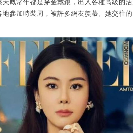
蔡天鳳常年都是穿金戴銀，出入各種高級的活
各地參加時裝周，被許多網友羨慕。她交往的