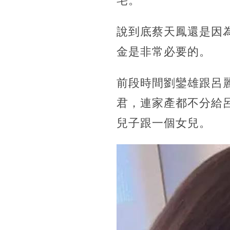
宅。
說到底蔡天鳳還是因
金是非常必要的。
前段時間劉鑾雄跟呂
君，連家產都不分給
兒子跟一個女兒。