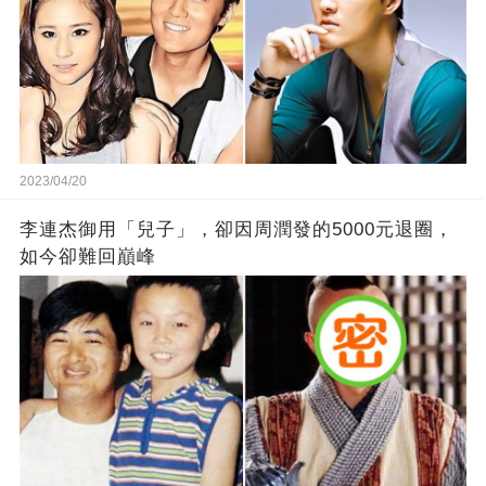
2023/04/20
李連杰御用「兒子」，卻因周潤發的5000元退圈，
如今卻難回巔峰