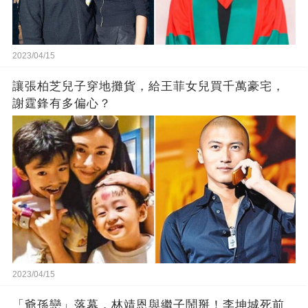
2023/04/15
讓張柏芝兒子穿地攤貨，給王菲女兒買千萬豪宅，
謝霆鋒有多偏心？
2023/04/15
「爺孫戀」落幕，林靖恩與繼子鬧掰！李坤城死前