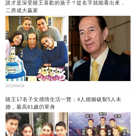
誰才是深受賭王喜歡的孩子？從名字就能看出來，
二房成大贏家
2023/04/19
賭王17名子女感情生活一覽：4人婚姻破裂5人未
婚，最高61歲仍單身