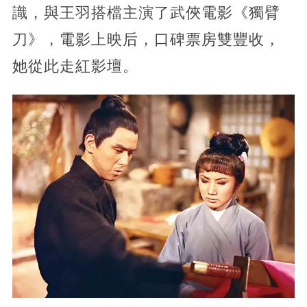
識，與王羽搭檔主演了武俠電影《獨臂
刀》，電影上映后，口碑票房雙豐收，
她從此走紅影壇。