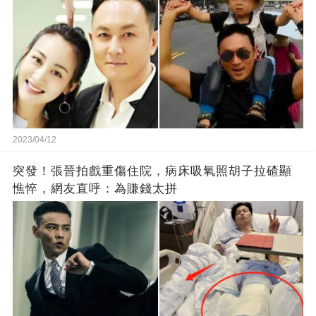
2023/04/12
突發！張晉拍戲重傷住院，病床吸氧照胡子拉碴顯
憔悴，網友直呼：為賺錢太拼