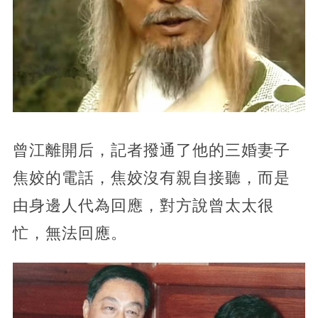
曾江離開后，記者撥通了他的三婚妻子
焦姣的電話，焦姣沒有親自接聽，而是
由身邊人代為回應，對方說曾太太很
忙，無法回應。