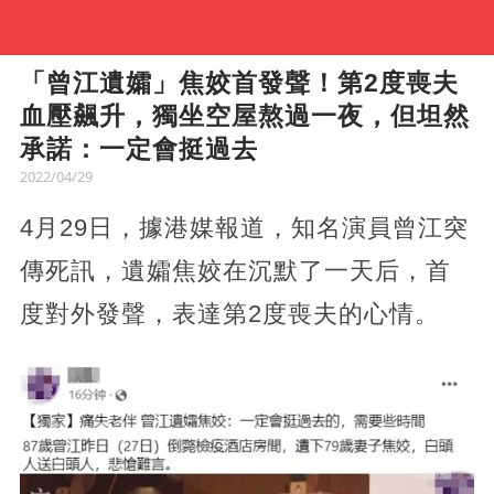
「曾江遺孀」焦姣首發聲！第2度喪夫
血壓飆升，獨坐空屋熬過一夜，但坦然
承諾：一定會挺過去
2022/04/29
4月29日，據港媒報道，知名演員曾江突
傳死訊，遺孀焦姣在沉默了一天后，首
度對外發聲，表達第2度喪夫的心情。