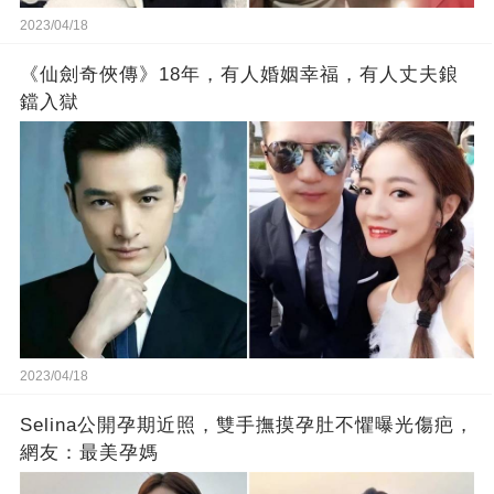
2023/04/18
《仙劍奇俠傳》18年，有人婚姻幸福，有人丈夫鋃
鐺入獄
2023/04/18
Selina公開孕期近照，雙手撫摸孕肚不懼曝光傷疤，
網友：最美孕媽