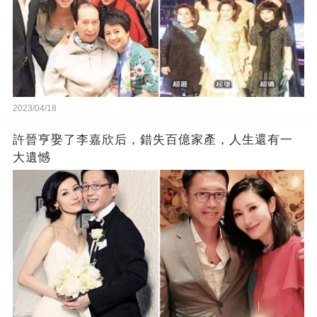
2023/04/18
許晉亨娶了李嘉欣后，錯失百億家產，人生還有一
大遺憾