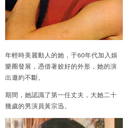
年輕時美麗動人的她，于60年代加入娛
樂圈發展，憑借著姣好的外形，她的演
出邀約不斷。
期間，她認識了第一任丈夫，大她二十
幾歲的男演員黃宗迅。