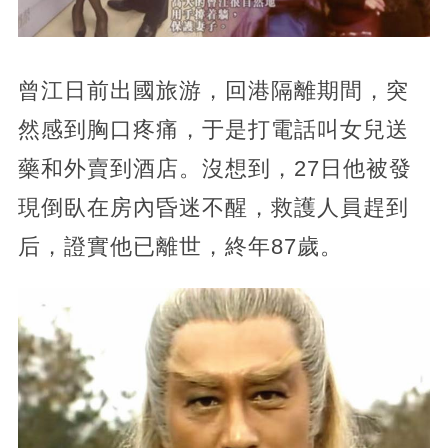
曾江日前出國旅游，回港隔離期間，突
然感到胸口疼痛，于是打電話叫女兒送
藥和外賣到酒店。沒想到，27日他被發
現倒臥在房內昏迷不醒，救護人員趕到
后，證實他已離世，終年87歲。