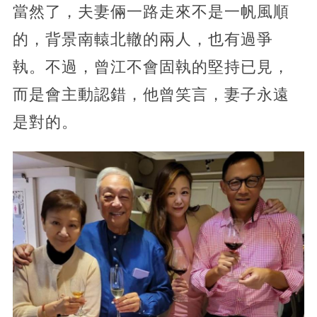
當然了，夫妻倆一路走來不是一帆風順
的，背景南轅北轍的兩人，也有過爭
執。不過，曾江不會固執的堅持已見，
而是會主動認錯，他曾笑言，妻子永遠
是對的。