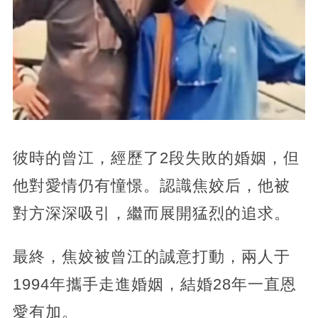
彼時的曾江，經歷了2段失敗的婚姻，但
他對愛情仍有憧憬。認識焦姣后，他被
對方深深吸引，繼而展開猛烈的追求。
最終，焦姣被曾江的誠意打動，兩人于
1994年攜手走進婚姻，結婚28年一直恩
愛有加。