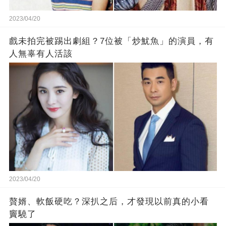
2023/04/20
戲未拍完被踢出劇組？7位被「炒魷魚」的演員，有
人無辜有人活該
2023/04/20
贅婿、軟飯硬吃？深扒之后，才發現以前真的小看
竇驍了