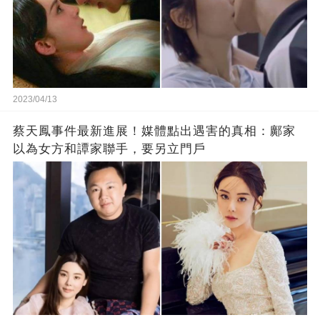
2023/04/13
蔡天鳳事件最新進展！媒體點出遇害的真相：鄺家
以為女方和譚家聯手，要另立門戶