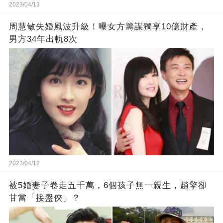
2023/04/13
周慧敏失婚風波升級！曝女方籌謀獨享10億財產，
男方34年出軌8次
2023/04/12
被5婚妻子卷走五千萬，6個孩子無一親生，趙擎卻
甘當「接盤俠」？