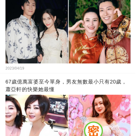
2023/04/19
67歲億萬富婆至今單身，男友無數最小只有20歲，
蕭亞軒的快樂她最懂