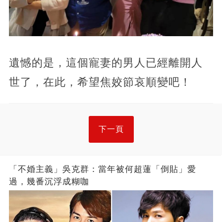
遺憾的是，這個寵妻的男人已經離開人
世了，在此，希望焦姣節哀順變吧！
下一頁
「不婚主義」吳克群：當年被何超蓮「倒貼」愛
過，幾番沉浮成糊咖