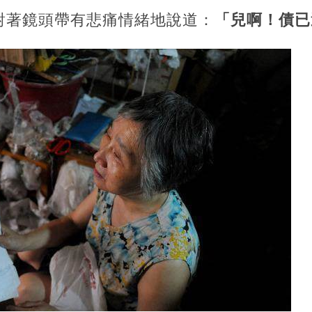
對著鏡頭帶有悲痛情緒地說道：
「兒啊！債已