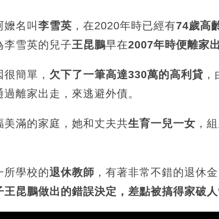
阿嬤名叫
李雪英
，在2020年時已經有
74歲高
為李雪英的兒子
王昆鵬
早在
2007年時便離家
因很簡單，
欠下了一筆高達330萬的高利貸
，
通過離家出走，來逃避外債。
福美滿的家庭，她和丈夫共
生育一兒一女
，組
一所學校的
退休教師
，有著非常不錯的退休金
子王昆鵬做出的錯誤決定，差點被搞得家破人