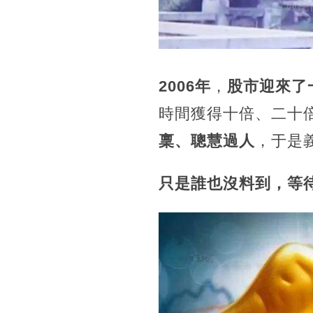
2006年
，
股市迎來了
時間獲得十倍、二十
稟、聰慧過人
，于是
只是誰也沒料到，等