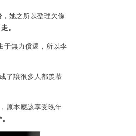
齡
，她之所以整理欠條
出走。
由于無力償還，所以李
成了讓很多人都羡慕
，原本應該享受晚年
*。