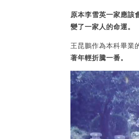
原本李雪英一家應該
變了一家人的命運。
王昆鵬作為本科畢業
著年輕折騰一番。