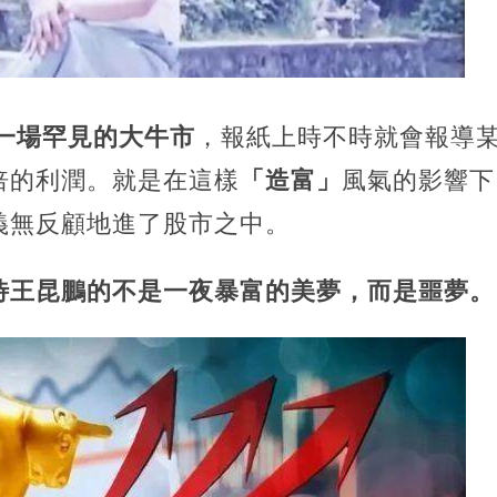
一場罕見的大牛市
，報紙上時不時就會報導
倍的利潤。就是在這樣
「造富」
風氣的影響下
義無反顧地進了股市之中。
待王昆鵬的不是一夜暴富的美夢，而是噩夢。