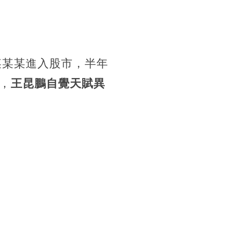
某某某進入股市，半年
，
王昆鵬自覺天賦異