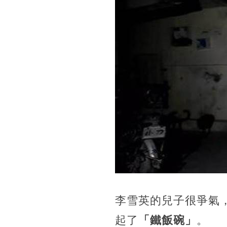
李雪英的兒子很爭氣
起了
「鐵飯碗」
。