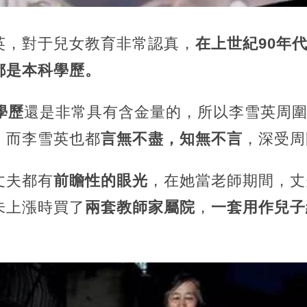
英，對于兒女教育非常認真，
在上世紀90年
都是本科學歷。
學歷
還是非常具有含金量的，所以李雪英周
，而李雪英也都
言無不盡，知無不言
，深受周
丈夫都有
前瞻性的眼光
，在她當老師期間，丈
未上漲時買了
兩套教師家屬院
，
一套用作兒子