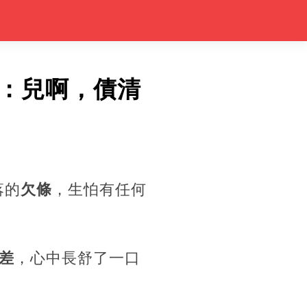
貸：兒啊，債清
落的
欠條
，生怕有任何
差
，心中長舒了一口