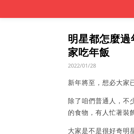
明星都怎麼過
家吃年飯
2022/01/28
新年將至，想必大家
除了咱們普通人，不
的食物，有人忙著裝
大家是不是很好奇明