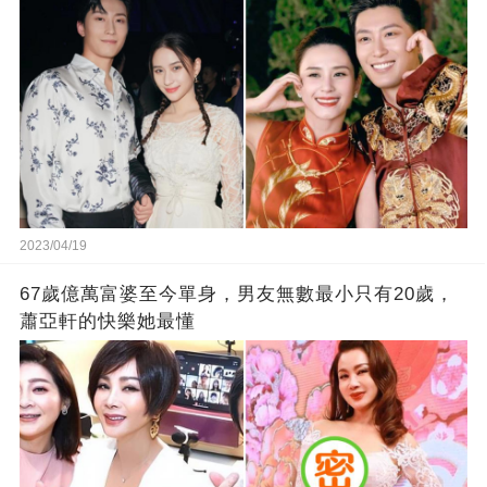
2023/04/19
67歲億萬富婆至今單身，男友無數最小只有20歲，
蕭亞軒的快樂她最懂