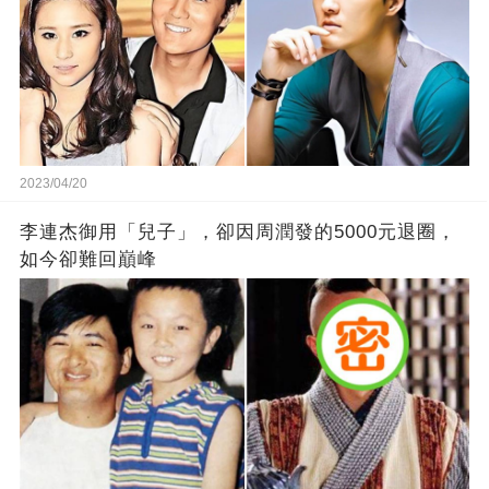
2023/04/20
李連杰御用「兒子」，卻因周潤發的5000元退圈，
如今卻難回巔峰