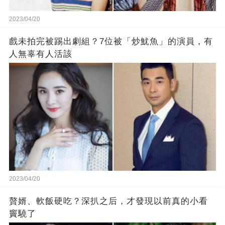
2023/04/20
戲未拍完被踢出劇組？7位被「炒魷魚」的演員，有
人無辜有人活該
2023/04/20
贅婿、軟飯硬吃？深扒之后，才發現以前真的小看
竇驍了