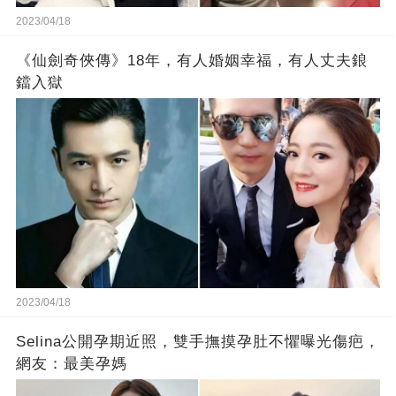
2023/04/18
《仙劍奇俠傳》18年，有人婚姻幸福，有人丈夫鋃
鐺入獄
2023/04/18
Selina公開孕期近照，雙手撫摸孕肚不懼曝光傷疤，
網友：最美孕媽