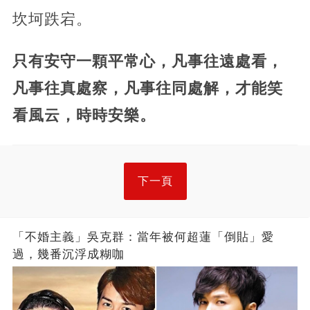
坎坷跌宕。
只有安守一顆平常心，凡事往遠處看，
凡事往真處察，凡事往同處解，才能笑
看風云，時時安樂。
下一頁
「不婚主義」吳克群：當年被何超蓮「倒貼」愛
過，幾番沉浮成糊咖