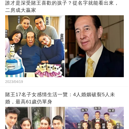
誰才是深受賭王喜歡的孩子？從名字就能看出來，
二房成大贏家
2023/04/19
賭王17名子女感情生活一覽：4人婚姻破裂5人未
婚，最高61歲仍單身