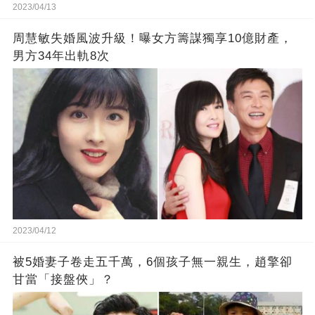
2023/04/13
周慧敏失婚風波升級！曝女方籌謀獨享10億財產，
男方34年出軌8次
2023/04/12
被5婚妻子卷走五千萬，6個孩子無一親生，趙擎卻
甘當「接盤俠」？