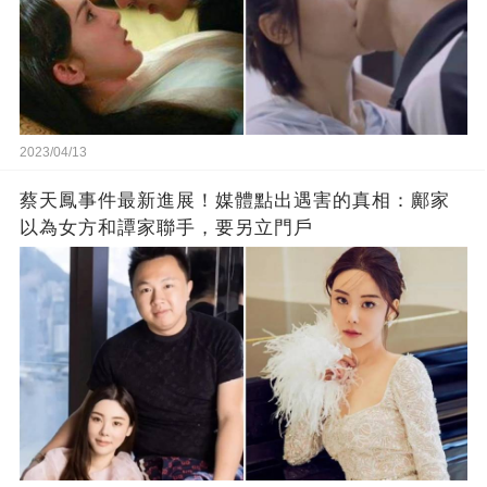
2023/04/13
蔡天鳳事件最新進展！媒體點出遇害的真相：鄺家
以為女方和譚家聯手，要另立門戶