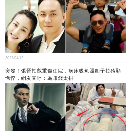
2023/04/12
突發！張晉拍戲重傷住院，病床吸氧照胡子拉碴顯
憔悴，網友直呼：為賺錢太拼