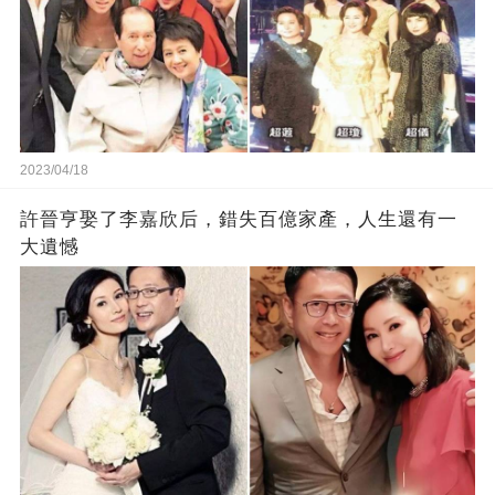
2023/04/18
許晉亨娶了李嘉欣后，錯失百億家產，人生還有一
大遺憾