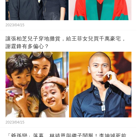
2023/04/15
讓張柏芝兒子穿地攤貨，給王菲女兒買千萬豪宅，
謝霆鋒有多偏心？
2023/04/15
「爺孫戀」落幕，林靖恩與繼子鬧掰！李坤城死前