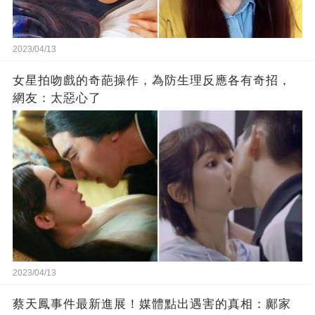
2023/04/13
女星拍吻戲的奇葩操作，為防生理反應各有奇招，
網友：太惡心了
2023/04/13
蔡天鳳事件最新進展！媒體點出遇害的真相：鄺家