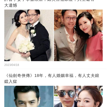
大遺憾
2023/04/18
《仙劍奇俠傳》18年，有人婚姻幸福，有人丈夫鋃
鐺入獄