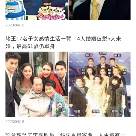
2023/04/19
賭王17名子女感情生活一覽：4人婚姻破裂5人未
婚，最高61歲仍單身
2023/04/18
許晉亨娶了李嘉欣后，錯失百億家產，人生還有一