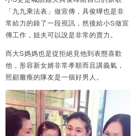
「九九乘法表」做宣傳，具俊曄也是非
常給力的錄了一段視訊，然後給小S做宣
傳工作，姐夫可以說是非常的賣力。
而大S媽媽也是從拒絕見他到表態喜歡
他，形容新女婿非常孝順而且講義氣，
照顧癱瘓的隊友是一個好男人。