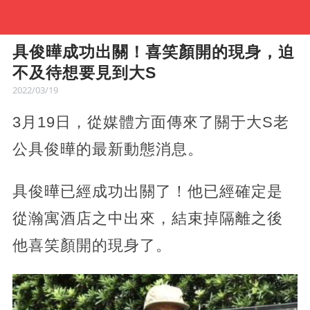
具俊曄成功出關！喜笑顏開的現身，迫
不及待想要見到大S
2022/03/19
3月19日，從媒體方面傳來了關于大S老
公具俊曄的最新動態消息。
具俊曄已經成功出關了！他已經確定是
從瀚寓酒店之中出來，結束掉隔離之後
他喜笑顏開的現身了。