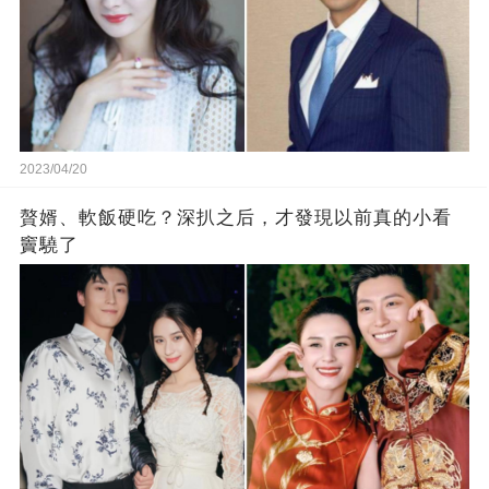
2023/04/20
贅婿、軟飯硬吃？深扒之后，才發現以前真的小看
竇驍了