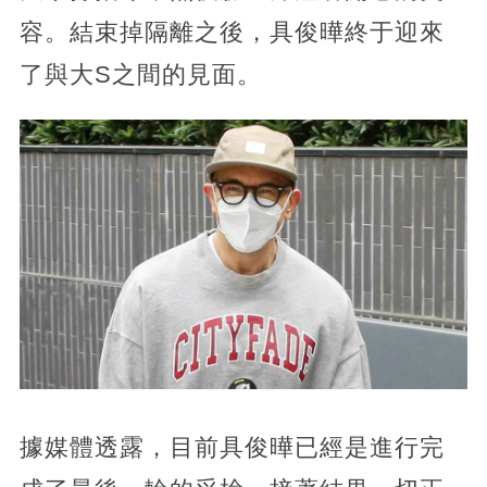
容。結束掉隔離之後，具俊曄終于迎來
了與大S之間的見面。
據媒體透露，目前具俊曄已經是進行完