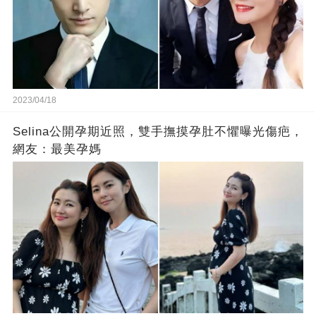
2023/04/18
Selina公開孕期近照，雙手撫摸孕肚不懼曝光傷疤，
網友：最美孕媽