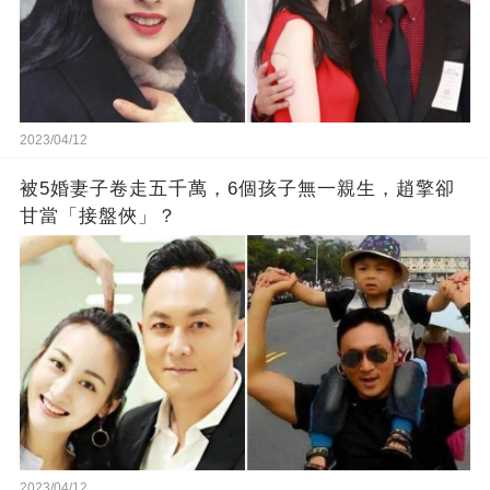
2023/04/12
被5婚妻子卷走五千萬，6個孩子無一親生，趙擎卻
甘當「接盤俠」？
2023/04/12