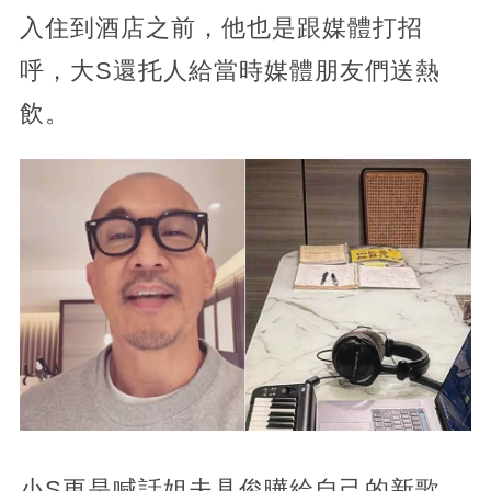
入住到酒店之前，他也是跟媒體打招
呼，大S還托人給當時媒體朋友們送熱
飲。
小S更是喊話姐夫具俊曄給自己的新歌