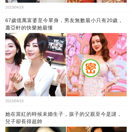
2023/04/19
67歲億萬富婆至今單身，男友無數最小只有20歲，
蕭亞軒的快樂她最懂
2023/04/19
她在當紅的時候未婚生子，孩子的父親至今是謎，
兒子卻長得超帥