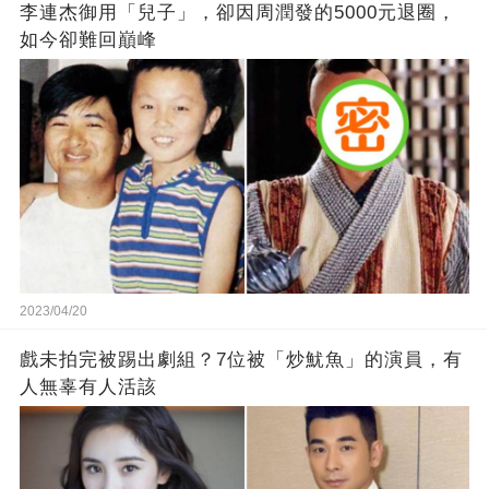
李連杰御用「兒子」，卻因周潤發的5000元退圈，
如今卻難回巔峰
2023/04/20
戲未拍完被踢出劇組？7位被「炒魷魚」的演員，有
人無辜有人活該