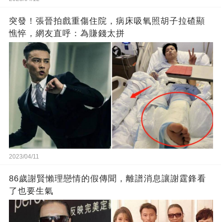
突發！張晉拍戲重傷住院，病床吸氧照胡子拉碴顯
憔悴，網友直呼：為賺錢太拼
2023/04/11
86歲謝賢懶理戀情的假傳聞，離譜消息讓謝霆鋒看
了也要生氣