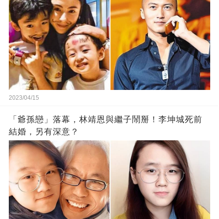
2023/04/15
「爺孫戀」落幕，林靖恩與繼子鬧掰！李坤城死前
結婚，另有深意？