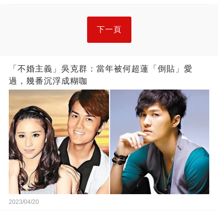
下一頁
「不婚主義」吳克群：當年被何超蓮「倒貼」愛
過，幾番沉浮成糊咖
2023/04/20