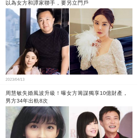
以為女方和譚家聯手，要另立門戶
2023/04/13
周慧敏失婚風波升級！曝女方籌謀獨享10億財產，
男方34年出軌8次