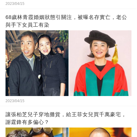
2023/04/15
68歲林青霞婚姻狀態引關注，被曝名存實亡，老公
與手下女員工有染
2023/04/15
讓張柏芝兒子穿地攤貨，給王菲女兒買千萬豪宅，
謝霆鋒有多偏心？