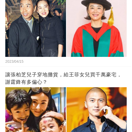
2023/04/15
讓張柏芝兒子穿地攤貨，給王菲女兒買千萬豪宅，
謝霆鋒有多偏心？