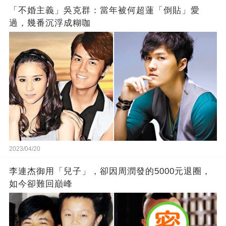
「不婚主義」吳克群：當年被何超蓮「倒貼」愛
過，幾番沉浮成糊咖
2023/04/20
李連杰御用「兒子」，卻因周潤發的5000元退圈，
如今卻難回巔峰