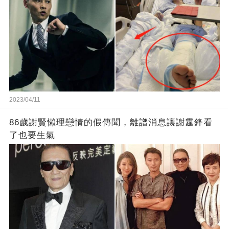
2023/04/11
86歲謝賢懶理戀情的假傳聞，離譜消息讓謝霆鋒看
了也要生氣