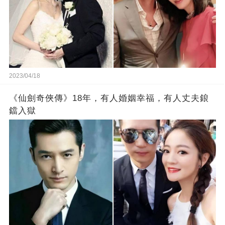
2023/04/18
《仙劍奇俠傳》18年，有人婚姻幸福，有人丈夫鋃
鐺入獄