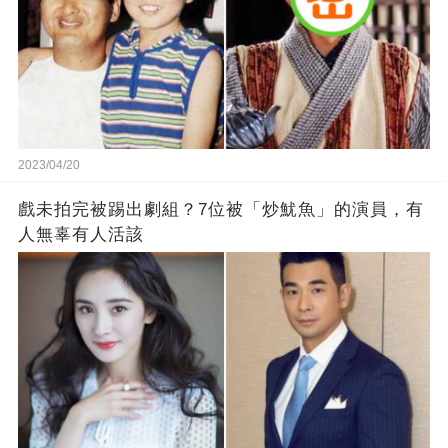
2023/04/20
戲未拍完被踢出劇組？7位被「炒魷魚」的演員，有
人無辜有人活該