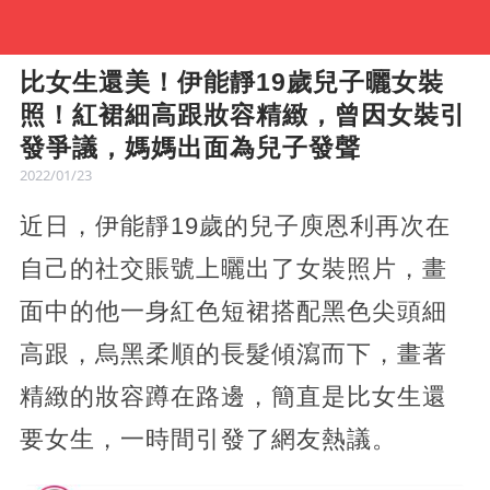
比女生還美！伊能靜19歲兒子曬女裝
照！紅裙細高跟妝容精緻，曾因女裝引
發爭議，媽媽出面為兒子發聲
2022/01/23
近日，伊能靜19歲的兒子庾恩利再次在
自己的社交賬號上曬出了女裝照片，畫
面中的他一身紅色短裙搭配黑色尖頭細
高跟，烏黑柔順的長髮傾瀉而下，畫著
精緻的妝容蹲在路邊，簡直是比女生還
要女生，一時間引發了網友熱議。