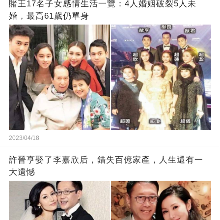
賭王17名子女感情生活一覽：4人婚姻破裂5人未
婚，最高61歲仍單身
2023/04/18
許晉亨娶了李嘉欣后，錯失百億家產，人生還有一
大遺憾