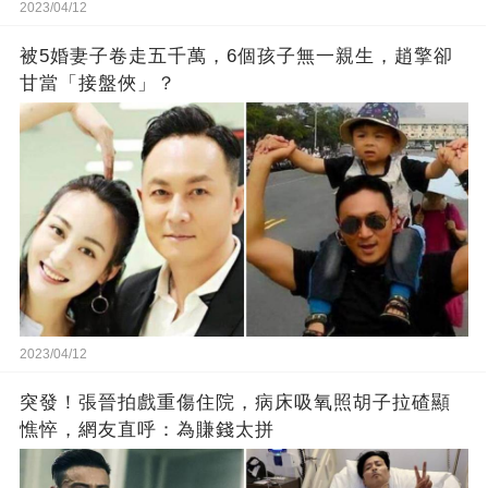
2023/04/12
被5婚妻子卷走五千萬，6個孩子無一親生，趙擎卻
甘當「接盤俠」？
2023/04/12
突發！張晉拍戲重傷住院，病床吸氧照胡子拉碴顯
憔悴，網友直呼：為賺錢太拼