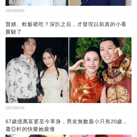
2023/04/20
贅婿、軟飯硬吃？深扒之后，才發現以前真的小看
竇驍了
2023/04/19
67歲億萬富婆至今單身，男友無數最小只有20歲，
蕭亞軒的快樂她最懂