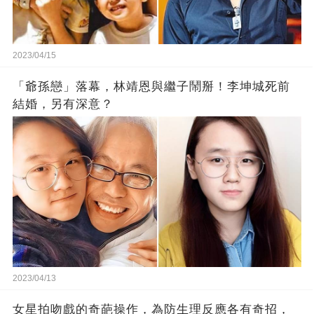
2023/04/15
「爺孫戀」落幕，林靖恩與繼子鬧掰！李坤城死前
結婚，另有深意？
2023/04/13
女星拍吻戲的奇葩操作，為防生理反應各有奇招，