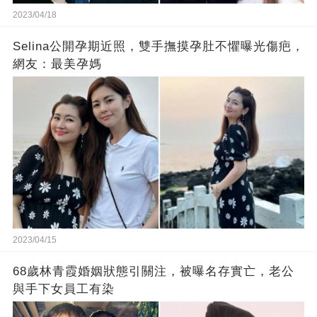
2023/04/18
Selina公開孕期近照，雙手撫摸孕肚不懼曝光傷疤，
網友：最美孕媽
2023/04/15
68歲林青霞婚姻狀態引關注，被曝名存實亡，老公
與手下女員工有染