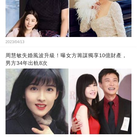
2023/04/13
周慧敏失婚風波升級！曝女方籌謀獨享10億財產，
男方34年出軌8次