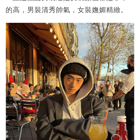
的高，男裝清秀帥氣，女裝嫵媚精緻。