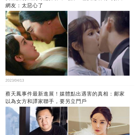
網友：太惡心了
2023/04/13
蔡天鳳事件最新進展！媒體點出遇害的真相：鄺家
以為女方和譚家聯手，要另立門戶