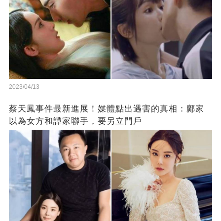
2023/04/13
蔡天鳳事件最新進展！媒體點出遇害的真相：鄺家
以為女方和譚家聯手，要另立門戶