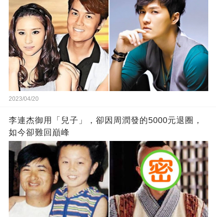
2023/04/20
李連杰御用「兒子」，卻因周潤發的5000元退圈，
如今卻難回巔峰