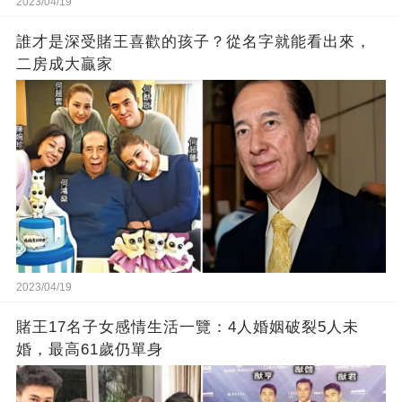
2023/04/19
誰才是深受賭王喜歡的孩子？從名字就能看出來，
二房成大贏家
2023/04/19
賭王17名子女感情生活一覽：4人婚姻破裂5人未
婚，最高61歲仍單身