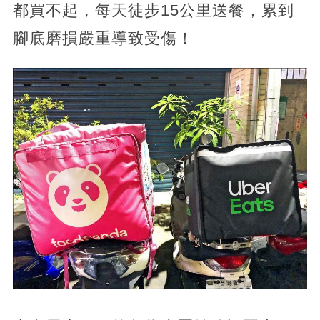
都買不起，每天徒步15公里送餐，累到
腳底磨損嚴重導致受傷！