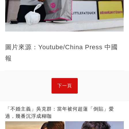
圖片來源：Youtube/China Press 中國
報
下一頁
「不婚主義」吳克群：當年被何超蓮「倒貼」愛
過，幾番沉浮成糊咖