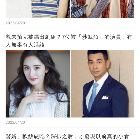
2023/04/20
戲未拍完被踢出劇組？7位被「炒魷魚」的演員，有
人無辜有人活該
2023/04/20
贅婿、軟飯硬吃？深扒之后，才發現以前真的小看