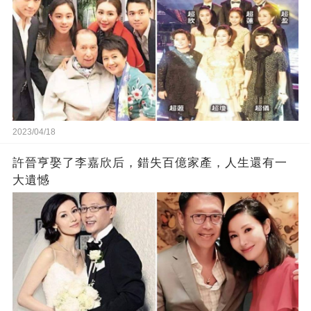
2023/04/18
許晉亨娶了李嘉欣后，錯失百億家產，人生還有一
大遺憾