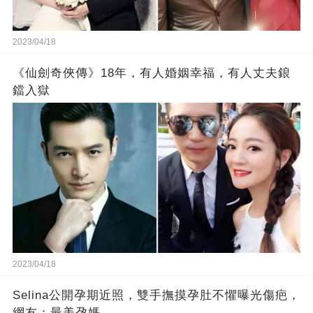
2023/04/18
《仙劍奇俠傳》18年，有人婚姻幸福，有人丈夫鋃
鐺入獄
2023/04/18
Selina公開孕期近照，雙手撫摸孕肚不懼曝光傷疤，
網友：最美孕媽