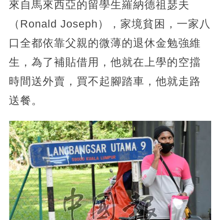
來自馬來西亞的留學生羅納德祖瑟夫
（Ronald Joseph），家境貧困，一家八
口全都依靠父親的微薄的退休金勉強維
生，為了補貼借用，他就在上學的空擋
時間送外賣，買不起腳踏車，他就走路
送餐。