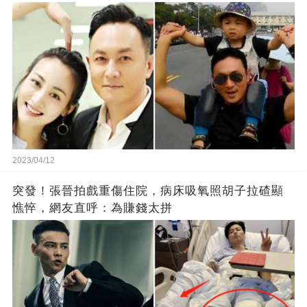
2023/04/12
突發！張晉拍戲重傷住院，病床吸氧照胡子拉碴顯
憔悴，網友直呼：為賺錢太拼