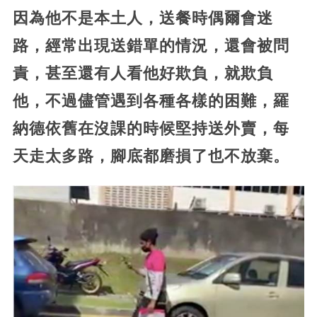
因為他不是本土人，送餐時偶爾會迷
路，經常出現送錯單的情況，還會被問
責，甚至還有人看他好欺負，就欺負
他，不過儘管遇到各種各樣的困難，羅
納德依舊在沒課的時候堅持送外賣，每
天走太多路，腳底都磨損了也不放棄。