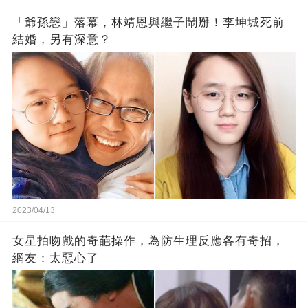
「爺孫戀」落幕，林靖恩與繼子鬧掰！李坤城死前
結婚，另有深意？
2023/04/13
女星拍吻戲的奇葩操作，為防生理反應各有奇招，
網友：太惡心了