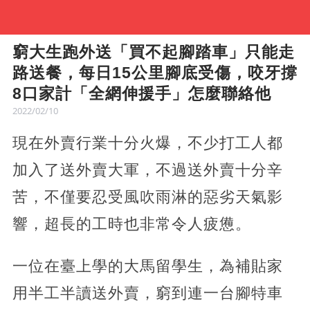
窮大生跑外送「買不起腳踏車」只能走
路送餐，每日15公里腳底受傷，咬牙撐
8口家計「全網伸援手」怎麼聯絡他
2022/02/10
現在外賣行業十分火爆，不少打工人都
加入了送外賣大軍，不過送外賣十分辛
苦，不僅要忍受風吹雨淋的惡劣天氣影
響，超長的工時也非常令人疲憊。
一位在臺上學的大馬留學生，為補貼家
用半工半讀送外賣，窮到連一台腳特車