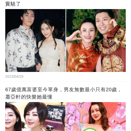
竇驍了
2023/04/19
67歲億萬富婆至今單身，男友無數最小只有20歲，
蕭亞軒的快樂她最懂