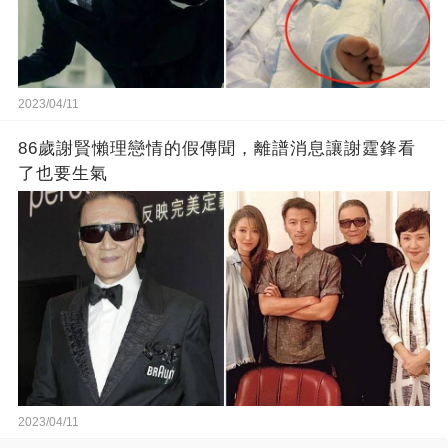
2023/04/11
86歲謝賢懶理戀情的假傳聞，離譜消息讓謝霆鋒看
了也要生氣
2023/04/11