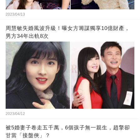
2023/04/13
周慧敏失婚風波升級！曝女方籌謀獨享10億財產，
男方34年出軌8次
2023/04/12
被5婚妻子卷走五千萬，6個孩子無一親生，趙擎卻
甘當「接盤俠」？