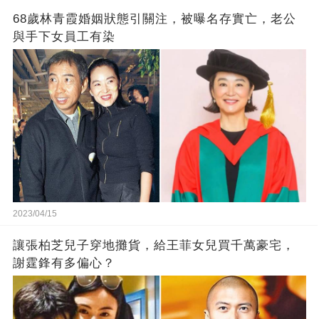
68歲林青霞婚姻狀態引關注，被曝名存實亡，老公
與手下女員工有染
2023/04/15
讓張柏芝兒子穿地攤貨，給王菲女兒買千萬豪宅，
謝霆鋒有多偏心？