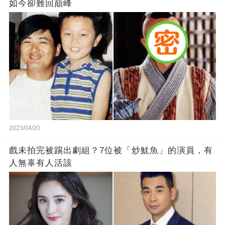
如今卻難回巔峰
2023/04/20
戲未拍完被踢出劇組？7位被「炒魷魚」的演員，有
人無辜有人活該