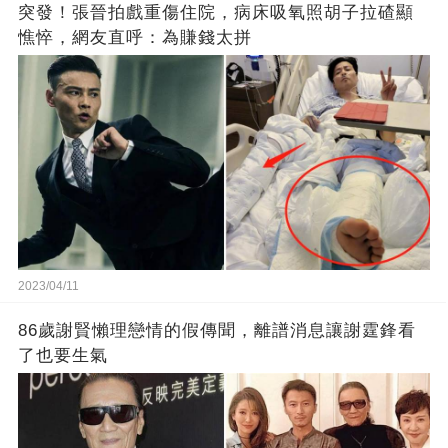
突發！張晉拍戲重傷住院，病床吸氧照胡子拉碴顯
憔悴，網友直呼：為賺錢太拼
2023/04/11
86歲謝賢懶理戀情的假傳聞，離譜消息讓謝霆鋒看
了也要生氣