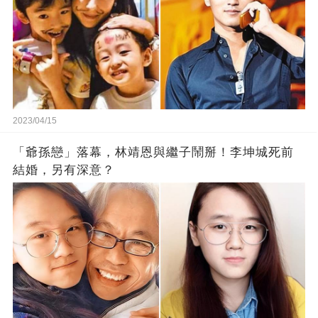
2023/04/15
「爺孫戀」落幕，林靖恩與繼子鬧掰！李坤城死前
結婚，另有深意？