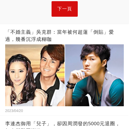
下一頁
「不婚主義」吳克群：當年被何超蓮「倒貼」愛
過，幾番沉浮成糊咖
2023/04/20
李連杰御用「兒子」，卻因周潤發的5000元退圈，