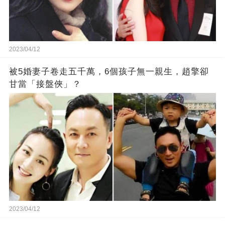
2023/04/12
被5婚妻子卷走五千萬，6個孩子無一親生，趙擎卻
甘當「接盤俠」？
2023/04/12