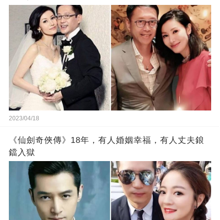
2023/04/18
《仙劍奇俠傳》18年，有人婚姻幸福，有人丈夫鋃
鐺入獄