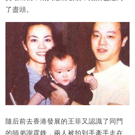
了盡頭。
隨后前去香港發展的王菲又認識了同門
的師弟謝霆鋒，兩人被拍到手牽手走在