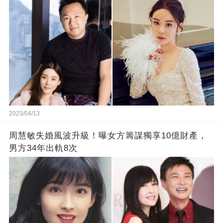
2023/04/13
周慧敏失婚風波升級！曝女方籌謀獨享10億財產，
男方34年出軌8次