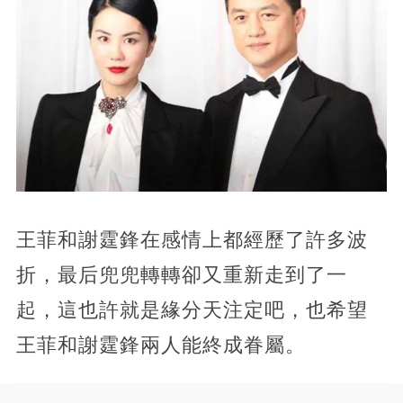
王菲和謝霆鋒在感情上都經歷了許多波
折，最后兜兜轉轉卻又重新走到了一
起，這也許就是緣分天注定吧，也希望
王菲和謝霆鋒兩人能終成眷屬。