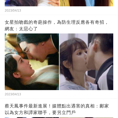
2023/04/13
女星拍吻戲的奇葩操作，為防生理反應各有奇招，
網友：太惡心了
2023/04/13
蔡天鳳事件最新進展！媒體點出遇害的真相：鄺家
以為女方和譚家聯手，要另立門戶