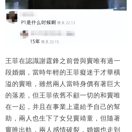
王菲在認識謝霆鋒之前曾與竇唯有過一
段婚姻，當時年輕的王菲癡迷于才華橫
溢的竇唯，雖然兩人當時身價有著巨大
的落差，但王菲依舊不顧一切的和竇唯
在一起，并且在事業上還給予自己的幫
助，兩人也生下了女兒竇靖童，但隨著
竇唯出軌，兩人感情破裂，婚姻也走到