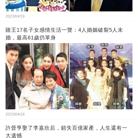
2023/04/19
賭王17名子女感情生活一覽：4人婚姻破裂5人未
婚，最高61歲仍單身
2023/04/18
許晉亨娶了李嘉欣后，錯失百億家產，人生還有一
大遺憾