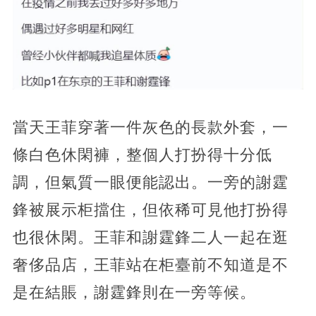
當天王菲穿著一件灰色的長款外套，一
條白色休閑褲，整個人打扮得十分低
調，但氣質一眼便能認出。一旁的謝霆
鋒被展示柜擋住，但依稀可見他打扮得
也很休閑。王菲和謝霆鋒二人一起在逛
奢侈品店，王菲站在柜臺前不知道是不
是在結賬，謝霆鋒則在一旁等候。