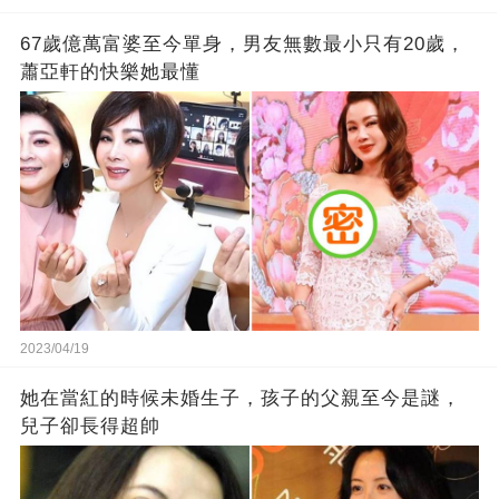
67歲億萬富婆至今單身，男友無數最小只有20歲，
蕭亞軒的快樂她最懂
2023/04/19
她在當紅的時候未婚生子，孩子的父親至今是謎，
兒子卻長得超帥