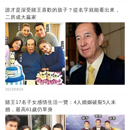
誰才是深受賭王喜歡的孩子？從名字就能看出來，
二房成大贏家
2023/04/19
賭王17名子女感情生活一覽：4人婚姻破裂5人未
婚，最高61歲仍單身