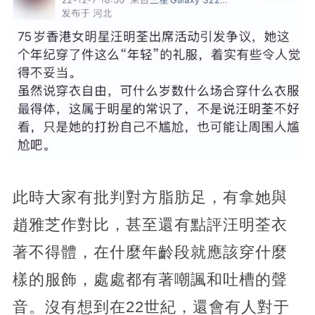
此時大家有批判對方脂肪足，有拿她與
趙雅芝作對比，甚至還有點評汪明荃衣
著不得體，在什麼年齡段就應該穿什麼
樣的服飾，處處都有著嘲諷和吐槽的聲
音。沒有想到在22世紀，還會有人對于