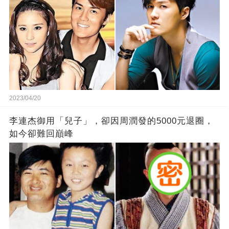
2023/04/20
李連杰御用「兒子」，卻因周潤發的5000元退圈，
如今卻難回巔峰