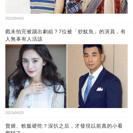
2023/04/20
戲未拍完被踢出劇組？7位被「炒魷魚」的演員，有
人無辜有人活該
2023/04/20
贅婿、軟飯硬吃？深扒之后，才發現以前真的小看