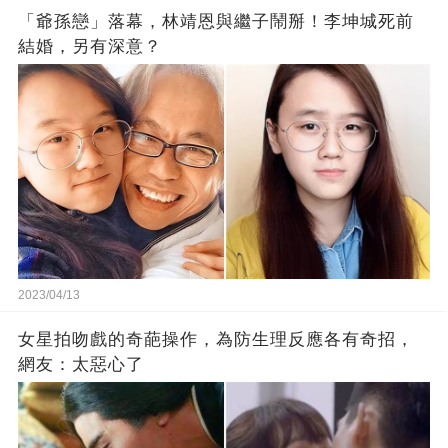
「爺孫戀」落幕，林靖恩與繼子鬧掰！李坤城死前
結婚，另有深意？
2023/04/13
女星拍吻戲的奇葩操作，為防生理反應各有奇招，
網友：太惡心了