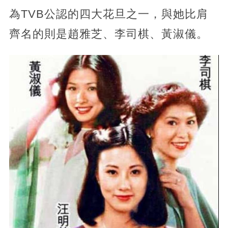
為TVB公認的四大花旦之一，與她比肩
齊名的則是趙雅芝、李司棋、黃淑儀。