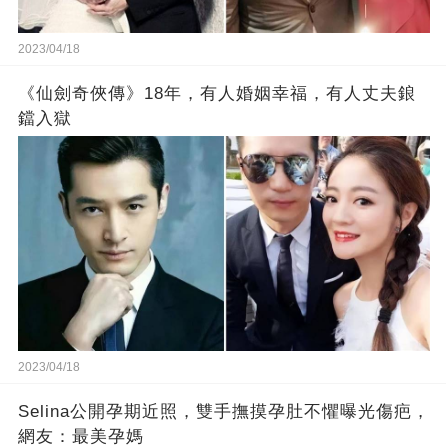
2023/04/18
《仙劍奇俠傳》18年，有人婚姻幸福，有人丈夫鋃
鐺入獄
2023/04/18
Selina公開孕期近照，雙手撫摸孕肚不懼曝光傷疤，
網友：最美孕媽