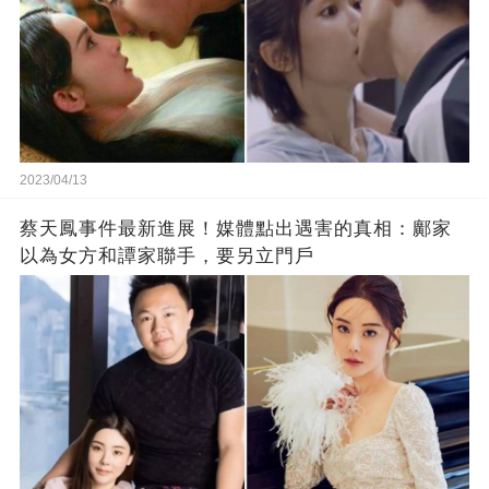
2023/04/13
蔡天鳳事件最新進展！媒體點出遇害的真相：鄺家
以為女方和譚家聯手，要另立門戶