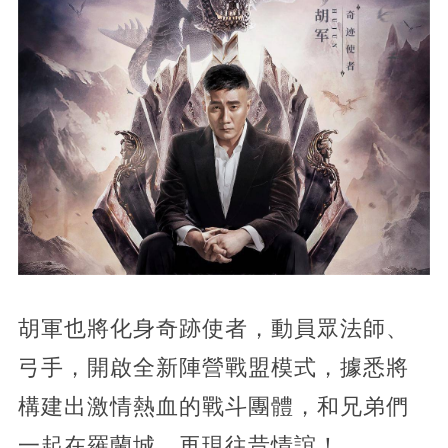
胡軍也將化身奇跡使者，動員眾法師、
弓手，開啟全新陣營戰盟模式，據悉將
構建出激情熱血的戰斗團體，和兄弟們
一起在羅蘭城，再現往昔情誼！