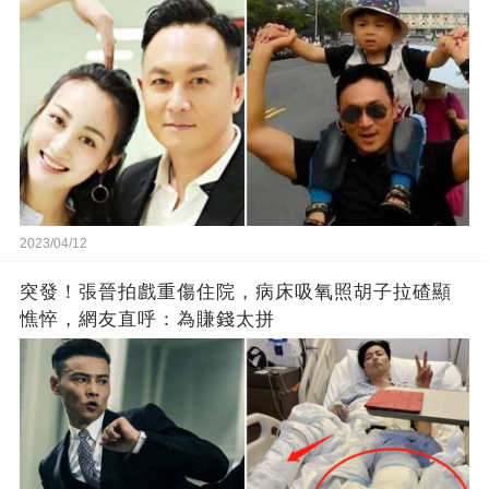
2023/04/12
突發！張晉拍戲重傷住院，病床吸氧照胡子拉碴顯
憔悴，網友直呼：為賺錢太拼