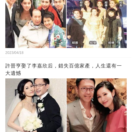
2023/04/18
許晉亨娶了李嘉欣后，錯失百億家產，人生還有一
大遺憾