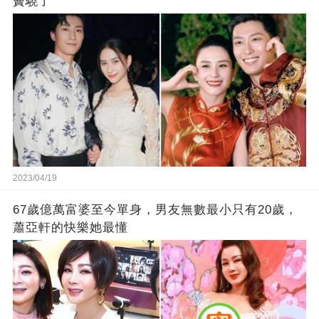
竇驍了
2023/04/19
67歲億萬富婆至今單身，男友無數最小只有20歲，
蕭亞軒的快樂她最懂