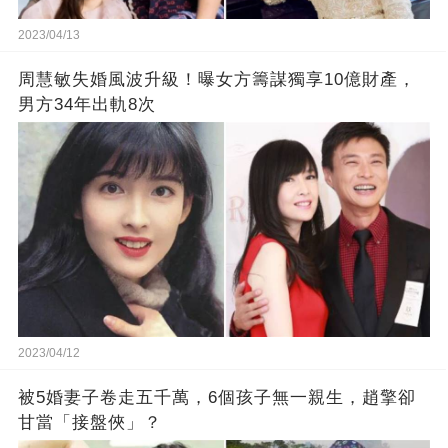
2023/04/13
周慧敏失婚風波升級！曝女方籌謀獨享10億財產，
男方34年出軌8次
2023/04/12
被5婚妻子卷走五千萬，6個孩子無一親生，趙擎卻
甘當「接盤俠」？