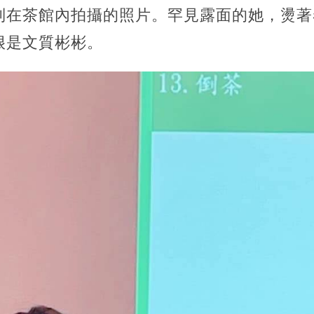
列在茶館內拍攝的照片。罕見露面的她，燙著
很是文質彬彬。