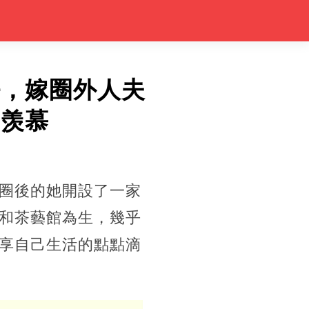
好，嫁圈外人夫
：羡慕
圈後的她開設了一家
和茶藝館為生，幾乎
享自己生活的點點滴