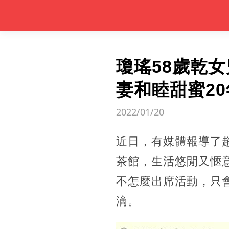
瓊瑤58歲乾
妻和睦甜蜜2
2022/01/20
近日，有媒體報導了
茶館，生活悠閒又愜
不怎麼出席活動，只
滴。