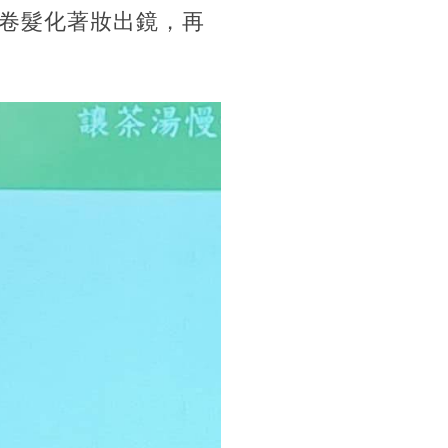
卷髮化著妝出鏡，再