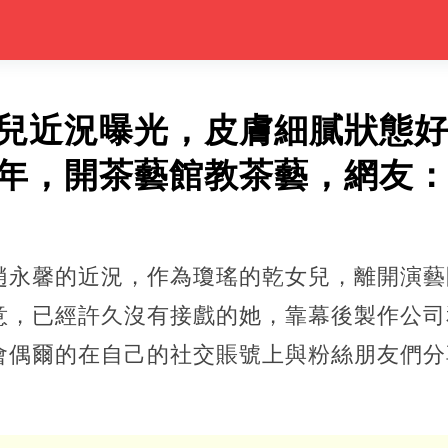
女兒近況曝光，皮膚細膩狀態
0年，開茶藝館教茶藝，網友
趙永馨的近況，作為瓊瑤的乾女兒，離開演藝
意，已經許久沒有接戲的她，靠幕後製作公司
會偶爾的在自己的社交賬號上與粉絲朋友們分