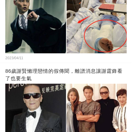
2023/04/11
86歲謝賢懶理戀情的假傳聞，離譜消息讓謝霆鋒看
了也要生氣