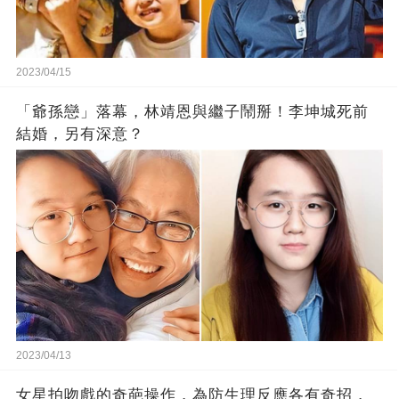
2023/04/15
「爺孫戀」落幕，林靖恩與繼子鬧掰！李坤城死前
結婚，另有深意？
2023/04/13
女星拍吻戲的奇葩操作，為防生理反應各有奇招，