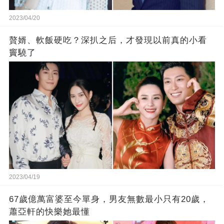
2023/04/20
贅婿、軟飯硬吃？深扒之后，才發現以前真的小看
竇驍了
2023/04/19
67歲億萬富婆至今單身，男友無數最小只有20歲，
蕭亞軒的快樂她最懂