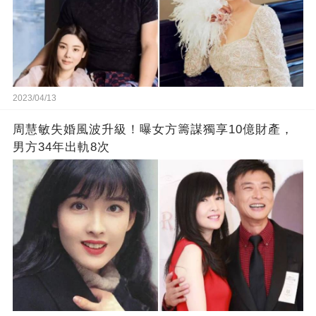
2023/04/13
周慧敏失婚風波升級！曝女方籌謀獨享10億財產，
男方34年出軌8次