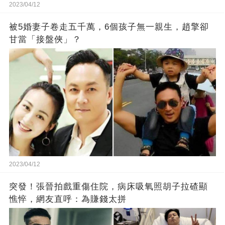
2023/04/12
被5婚妻子卷走五千萬，6個孩子無一親生，趙擎卻
甘當「接盤俠」？
2023/04/12
突發！張晉拍戲重傷住院，病床吸氧照胡子拉碴顯
憔悴，網友直呼：為賺錢太拼