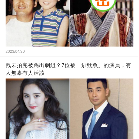
2023/04/20
戲未拍完被踢出劇組？7位被「炒魷魚」的演員，有
人無辜有人活該