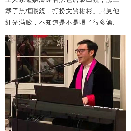
戴了黑框眼鏡，打扮文質彬彬。只見他
紅光滿臉，不知道是不是喝了很多酒。