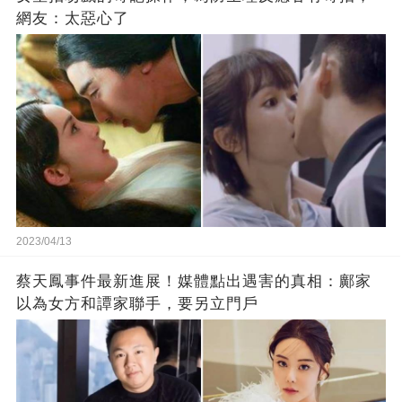
網友：太惡心了
2023/04/13
蔡天鳳事件最新進展！媒體點出遇害的真相：鄺家
以為女方和譚家聯手，要另立門戶