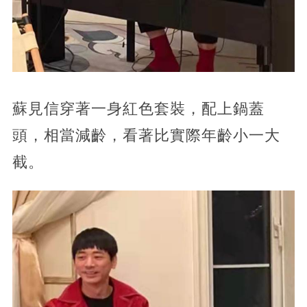
蘇見信穿著一身紅色套裝，配上鍋蓋
頭，相當減齡，看著比實際年齡小一大
截。