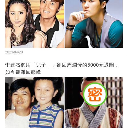
2023/04/20
李連杰御用「兒子」，卻因周潤發的5000元退圈，
如今卻難回巔峰