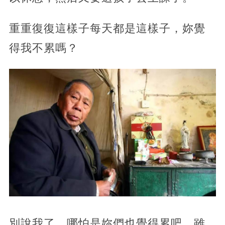
重重復復這樣子每天都是這樣子，妳覺
得我不累嗎？
別說我了，哪怕是妳們也覺得累吧。雖