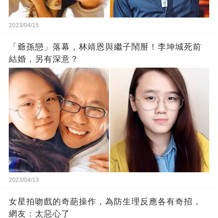
2023/04/15
「爺孫戀」落幕，林靖恩與繼子鬧掰！李坤城死前
結婚，另有深意？
2023/04/13
女星拍吻戲的奇葩操作，為防生理反應各有奇招，
網友：太惡心了