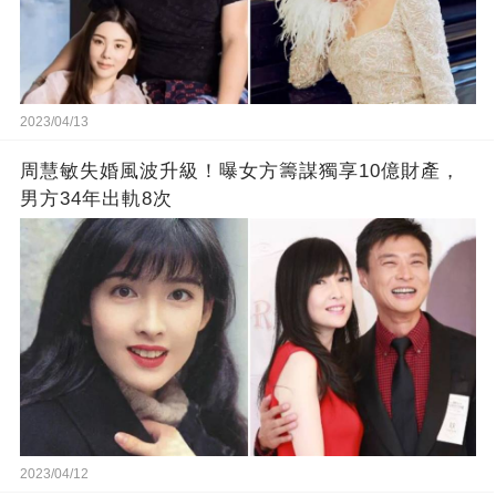
2023/04/13
周慧敏失婚風波升級！曝女方籌謀獨享10億財產，
男方34年出軌8次
2023/04/12