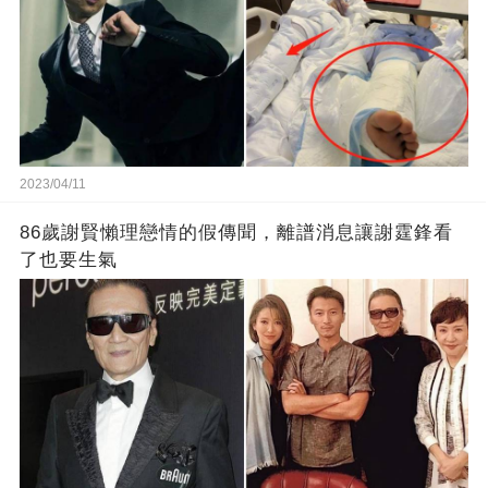
2023/04/11
86歲謝賢懶理戀情的假傳聞，離譜消息讓謝霆鋒看
了也要生氣