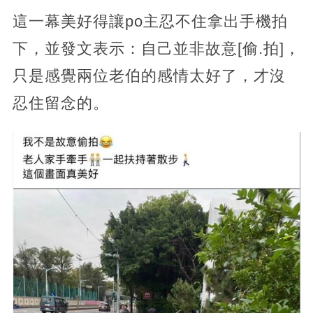
這一幕美好得讓po主忍不住拿出手機拍
下，並發文表示：自己並非故意[偷.拍]，
只是感覺兩位老伯的感情太好了，才沒
忍住留念的。