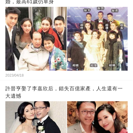
婚，最高61歲仍單身
2023/04/18
許晉亨娶了李嘉欣后，錯失百億家產，人生還有一
大遺憾