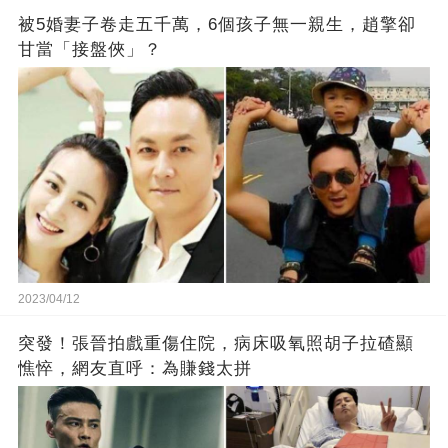
被5婚妻子卷走五千萬，6個孩子無一親生，趙擎卻
甘當「接盤俠」？
2023/04/12
突發！張晉拍戲重傷住院，病床吸氧照胡子拉碴顯
憔悴，網友直呼：為賺錢太拼