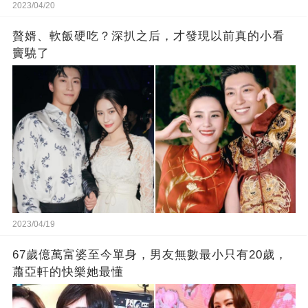
2023/04/20
贅婿、軟飯硬吃？深扒之后，才發現以前真的小看
竇驍了
2023/04/19
67歲億萬富婆至今單身，男友無數最小只有20歲，
蕭亞軒的快樂她最懂