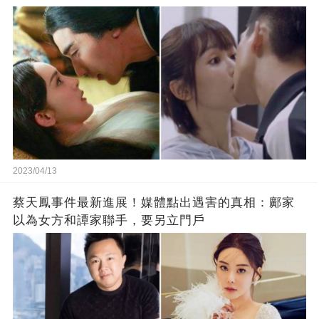
2023/04/13
蔡天鳳事件最新進展！媒體點出遇害的真相：鄺家
以為女方和譚家聯手，要另立門戶