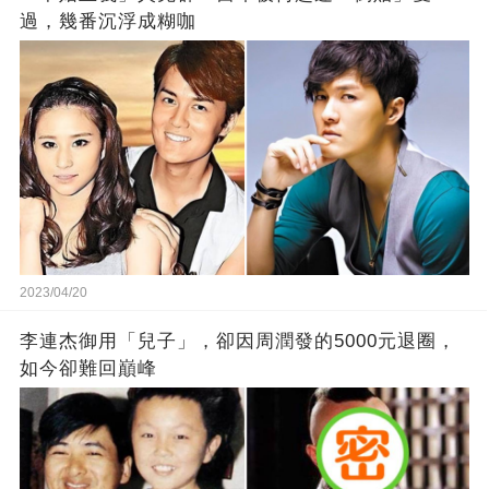
過，幾番沉浮成糊咖
2023/04/20
李連杰御用「兒子」，卻因周潤發的5000元退圈，
如今卻難回巔峰