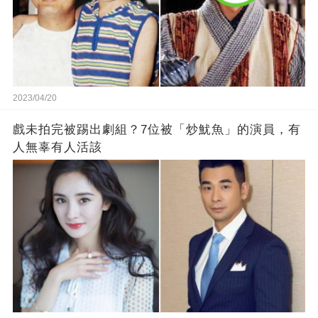
2023/04/20
戲未拍完被踢出劇組？7位被「炒魷魚」的演員，有
人無辜有人活該