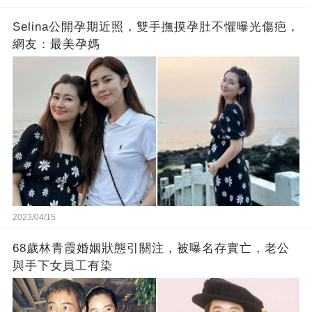
Selina公開孕期近照，雙手撫摸孕肚不懼曝光傷疤，
網友：最美孕媽
2023/04/15
68歲林青霞婚姻狀態引關注，被曝名存實亡，老公
與手下女員工有染