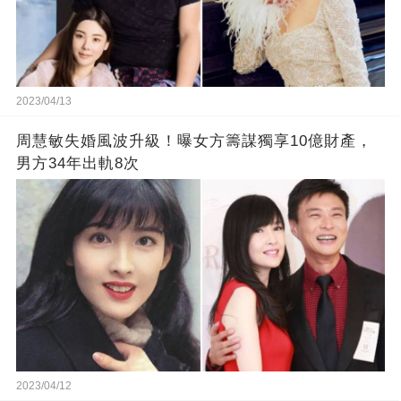
2023/04/13
周慧敏失婚風波升級！曝女方籌謀獨享10億財產，
男方34年出軌8次
2023/04/12