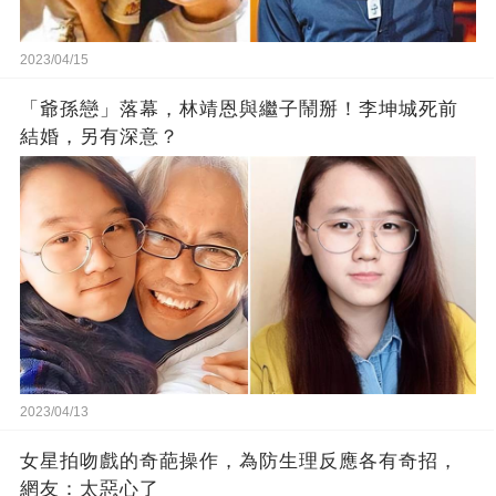
2023/04/15
「爺孫戀」落幕，林靖恩與繼子鬧掰！李坤城死前
結婚，另有深意？
2023/04/13
女星拍吻戲的奇葩操作，為防生理反應各有奇招，
網友：太惡心了