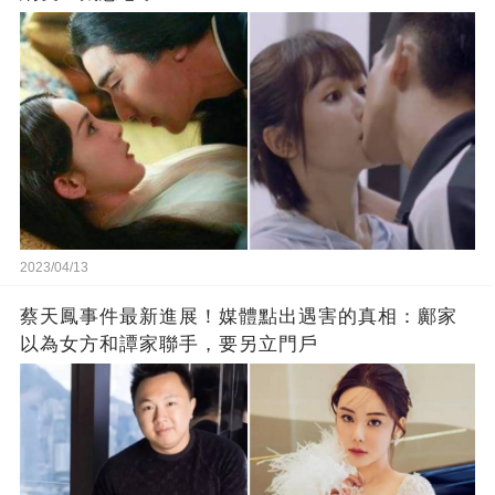
2023/04/13
蔡天鳳事件最新進展！媒體點出遇害的真相：鄺家
以為女方和譚家聯手，要另立門戶