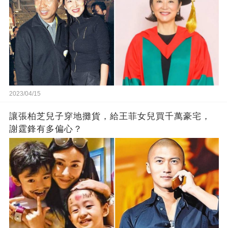
2023/04/15
讓張柏芝兒子穿地攤貨，給王菲女兒買千萬豪宅，
謝霆鋒有多偏心？