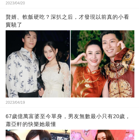
2023/04/20
贅婿、軟飯硬吃？深扒之后，才發現以前真的小看
竇驍了
2023/04/19
67歲億萬富婆至今單身，男友無數最小只有20歲，
蕭亞軒的快樂她最懂