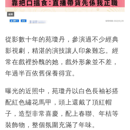
從影數十年的苑瓊丹，參演過不少經典
影視劇，精湛的演技讓人印象難忘。經
常在戲裡扮醜的她，戲外形象並不差，
年過半百依舊保養得宜。
曝光的近照中，苑瓊丹以白色長袖衫搭
配紅色繡花馬甲，頭上還戴了頂紅帽
子，造型非常喜慶，配上春聯、年桔等
裝飾物，整個氛圍充滿了年味。