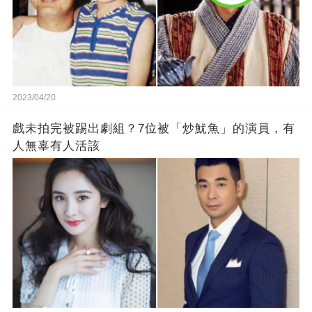
2023/04/20
戲未拍完被踢出劇組？7位被「炒魷魚」的演員，有
人無辜有人活該