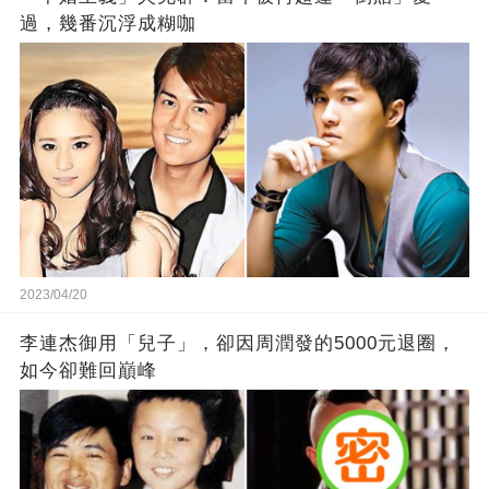
過，幾番沉浮成糊咖
2023/04/20
李連杰御用「兒子」，卻因周潤發的5000元退圈，
如今卻難回巔峰