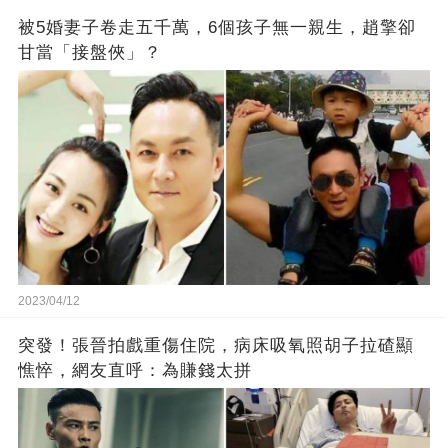
被5婚妻子卷走五千萬，6個孩子無一親生，趙擎卻
甘當「接盤俠」？
2023/04/12
突發！張晉拍戲重傷住院，病床吸氧照胡子拉碴顯
憔悴，網友直呼：為賺錢太拼