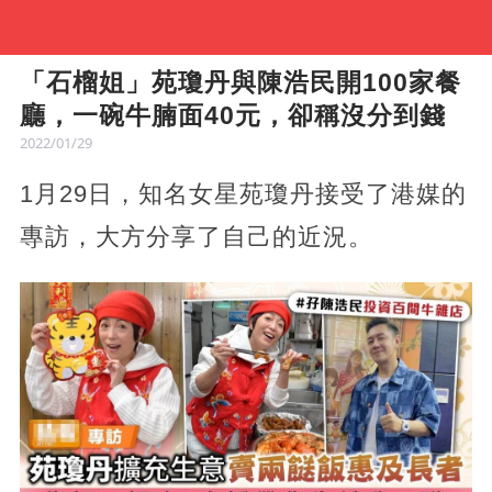
「石榴姐」苑瓊丹與陳浩民開100家餐
廳，一碗牛腩面40元，卻稱沒分到錢
2022/01/29
1月29日，知名女星苑瓊丹接受了港媒的
專訪，大方分享了自己的近況。