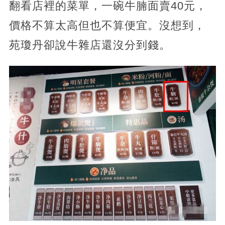
翻看店裡的菜單，一碗牛腩面賣40元，
價格不算太高但也不算便宜。沒想到，
苑瓊丹卻說牛雜店還沒分到錢。