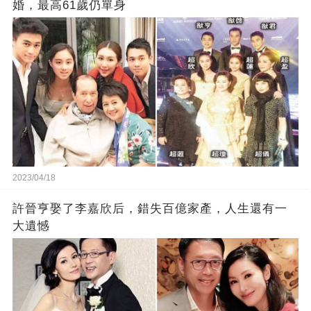
婚，最高61歲仍單身
2023/04/18
許晉亨娶了李嘉欣后，錯失百億家產，人生還有一
大遺憾