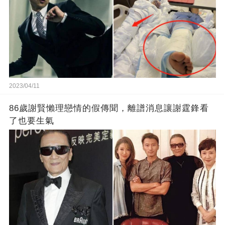
2023/04/11
86歲謝賢懶理戀情的假傳聞，離譜消息讓謝霆鋒看
了也要生氣