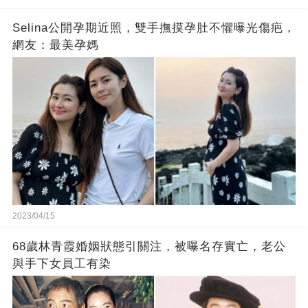
Selina公開孕期近照，雙手撫摸孕肚不懼曝光傷疤，
網友：最美孕媽
2023/04/15
68歲林青霞婚姻狀態引關注，被曝名存實亡，老公
與手下女員工有染