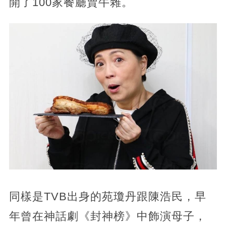
開了100家餐廳賣牛雜。
同樣是TVB出身的苑瓊丹跟陳浩民，早
年曾在神話劇《封神榜》中飾演母子，