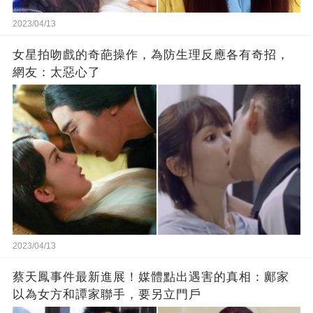
2023/04/13
女星拍吻戲的奇葩操作，為防生理反應各有奇招，
網友：太惡心了
2023/04/13
蔡天鳳事件最新進展！媒體點出遇害的真相：鄺家
以為女方和譚家聯手，要另立門戶