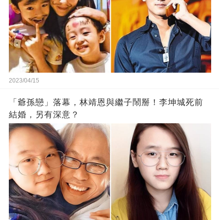
2023/04/15
「爺孫戀」落幕，林靖恩與繼子鬧掰！李坤城死前
結婚，另有深意？