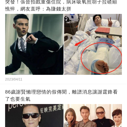
突發！張晉拍戲重傷住院，病床吸氧照胡子拉碴顯
憔悴，網友直呼：為賺錢太拼
2023/04/11
86歲謝賢懶理戀情的假傳聞，離譜消息讓謝霆鋒看
了也要生氣