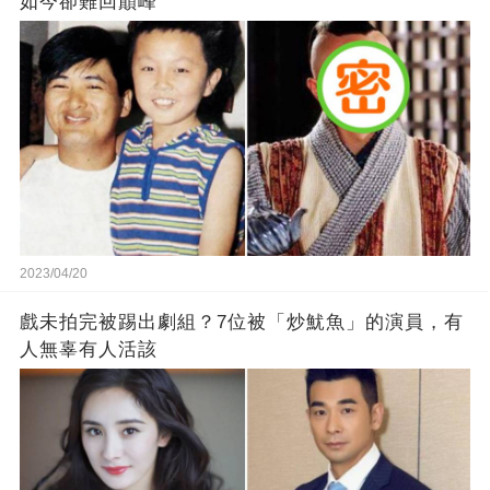
如今卻難回巔峰
2023/04/20
戲未拍完被踢出劇組？7位被「炒魷魚」的演員，有
人無辜有人活該