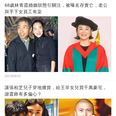
68歲林青霞婚姻狀態引關注，被曝名存實亡，老公
與手下女員工有染
2023/04/15
讓張柏芝兒子穿地攤貨，給王菲女兒買千萬豪宅，
謝霆鋒有多偏心？