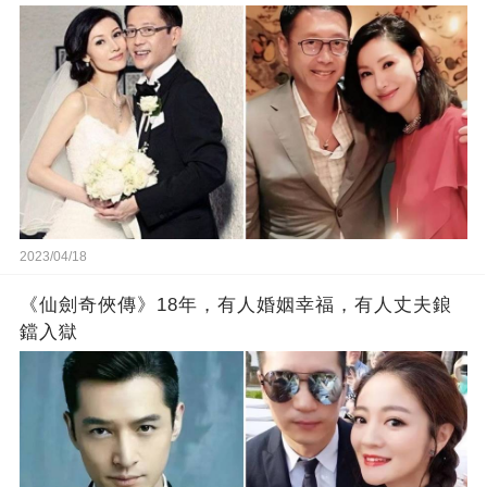
2023/04/18
《仙劍奇俠傳》18年，有人婚姻幸福，有人丈夫鋃
鐺入獄