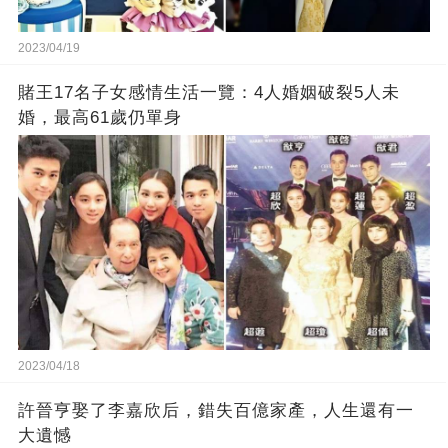
2023/04/19
賭王17名子女感情生活一覽：4人婚姻破裂5人未
婚，最高61歲仍單身
2023/04/18
許晉亨娶了李嘉欣后，錯失百億家產，人生還有一
大遺憾