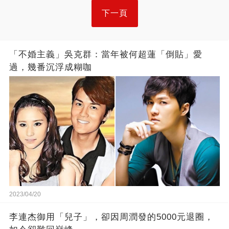
下一頁
「不婚主義」吳克群：當年被何超蓮「倒貼」愛
過，幾番沉浮成糊咖
2023/04/20
李連杰御用「兒子」，卻因周潤發的5000元退圈，