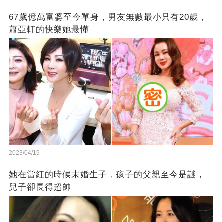
67歲億萬富婆至今單身，男友無數最小只有20歲，
蕭亞軒的快樂她最懂
2023/04/19
她在當紅的時候未婚生子，孩子的父親至今是謎，
兒子卻長得超帥