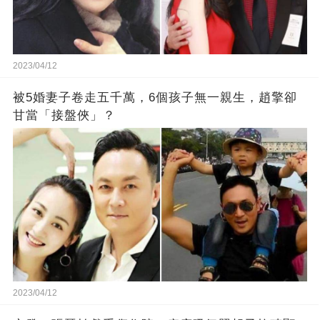
2023/04/12
被5婚妻子卷走五千萬，6個孩子無一親生，趙擎卻
甘當「接盤俠」？
2023/04/12