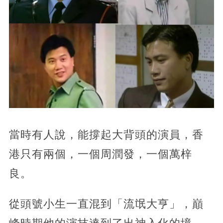
當時有人說，能撐起大背頭的演員，香
港只有兩個，一個周潤發，一個萬梓
良。
從頭號小生一直混到「流氓大亨」，巔