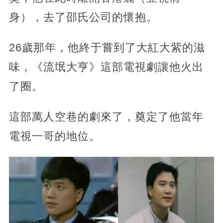
身），去了邵氏公司的懷抱。
26歲那年，他終于嘗到了大紅大紫的滋
味，《流氓大亨》這部電視劇讓他火出
了圈。
這部萬人空巷的劇來了，奠定了他當年
電視一哥的地位。