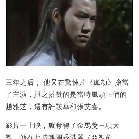
三年之后， 他又在驚悚片《瘋劫》擔當
了主演，與之搭戲的是當時風頭正俏的
趙雅芝，還有許鞍華和張艾嘉。
影片一上映，就奪得了金馬獎三項大
獎，他在此時離開香港麗（亞視前