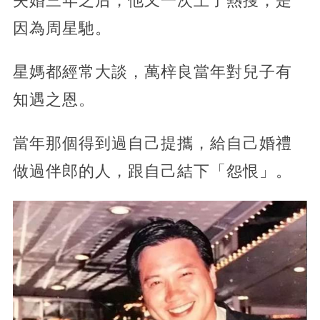
失婚三年之后，他又一次上了熱搜，是
因為周星馳。
星媽都經常大談，萬梓良當年對兒子有
知遇之恩。
當年那個得到過自己提攜，給自己婚禮
做過伴郎的人，跟自己結下「怨恨」。