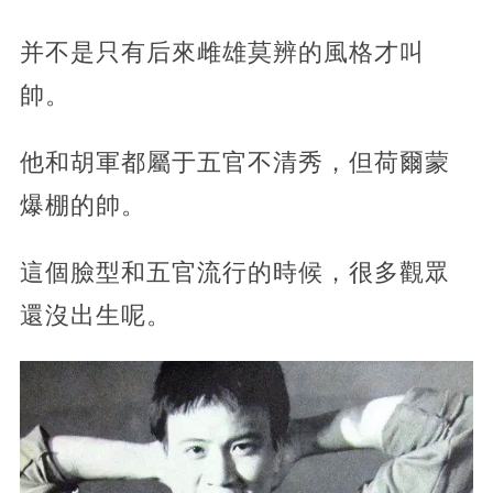
并不是只有后來雌雄莫辨的風格才叫
帥。
他和胡軍都屬于五官不清秀，但荷爾蒙
爆棚的帥。
這個臉型和五官流行的時候，很多觀眾
還沒出生呢。