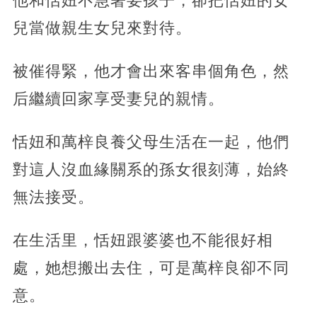
他和恬妞不急著要孩子，卻把恬妞的女
兒當做親生女兒來對待。
被催得緊，他才會出來客串個角色，然
后繼續回家享受妻兒的親情。
恬妞和萬梓良養父母生活在一起，他們
對這人沒血緣關系的孫女很刻薄，始終
無法接受。
在生活里，恬妞跟婆婆也不能很好相
處，她想搬出去住，可是萬梓良卻不同
意。