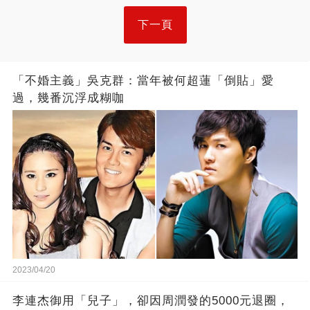
下一頁
「不婚主義」吳克群：當年被何超蓮「倒貼」愛
過，幾番沉浮成糊咖
2023/04/20
李連杰御用「兒子」，卻因周潤發的5000元退圈，