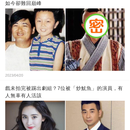
如今卻難回巔峰
2023/04/20
戲未拍完被踢出劇組？7位被「炒魷魚」的演員，有
人無辜有人活該