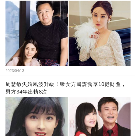
2023/04/13
周慧敏失婚風波升級！曝女方籌謀獨享10億財產，
男方34年出軌8次