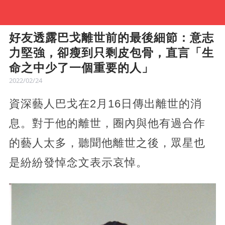
好友透露巴戈離世前的最後細節：意志
力堅強，卻瘦到只剩皮包骨，直言「生
命之中少了一個重要的人」
2022/02/24
資深藝人巴戈在2月16日傳出離世的消
息。對于他的離世，圈內與他有過合作
的藝人太多，聽聞他離世之後，眾星也
是紛紛發悼念文表示哀悼。