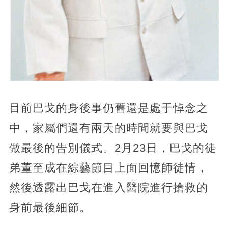
目前巴戈的身後事仍舊還是處于悼念之
中，家屬們還有兩天的時間就要與巴戈
做最後的告別儀式。2月23日，巴戈的徒
弟董至成在綜藝節目上面回憶師徒情，
然後透露出巴戈在進入醫院進行搶救的
身前最後細節。