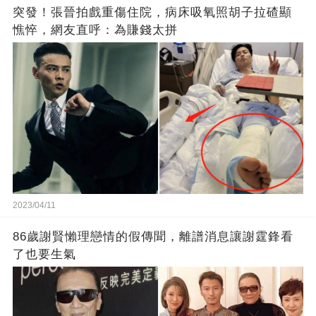
突發！張晉拍戲重傷住院，病床吸氧照胡子拉碴顯
憔悴，網友直呼：為賺錢太拼
2023/04/11
86歲謝賢懶理戀情的假傳聞，離譜消息讓謝霆鋒看
了也要生氣