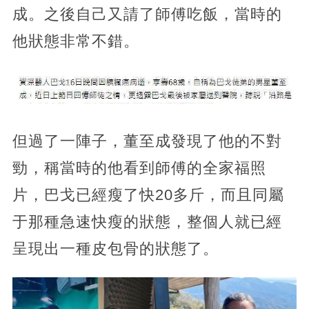
成。之後自己又請了師傅吃飯，當時的
他狀態非常不錯。
但過了一陣子，董至成發現了他的不對
勁，稱當時的他看到師傅的全家福照
片，巴戈已經瘦了快20多斤，而且同屬
于那種急速快瘦的狀態，整個人就已經
呈現出一種皮包骨的狀態了。