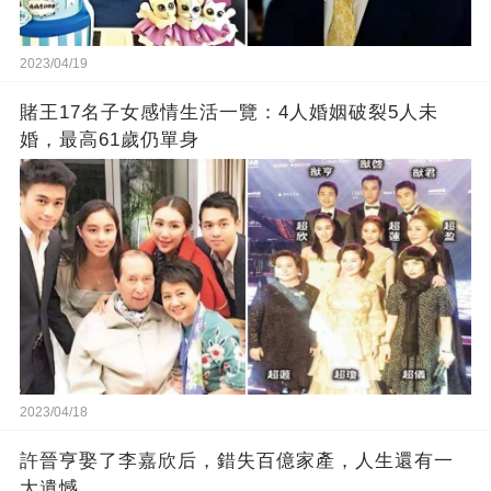
2023/04/19
賭王17名子女感情生活一覽：4人婚姻破裂5人未
婚，最高61歲仍單身
2023/04/18
許晉亨娶了李嘉欣后，錯失百億家產，人生還有一
大遺憾