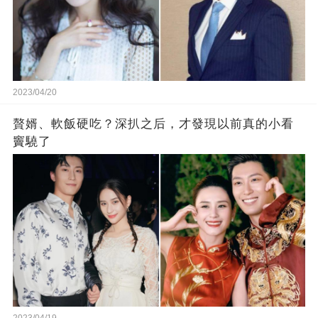
2023/04/20
贅婿、軟飯硬吃？深扒之后，才發現以前真的小看
竇驍了