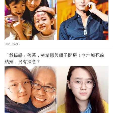
2023/04/15
「爺孫戀」落幕，林靖恩與繼子鬧掰！李坤城死前
結婚，另有深意？