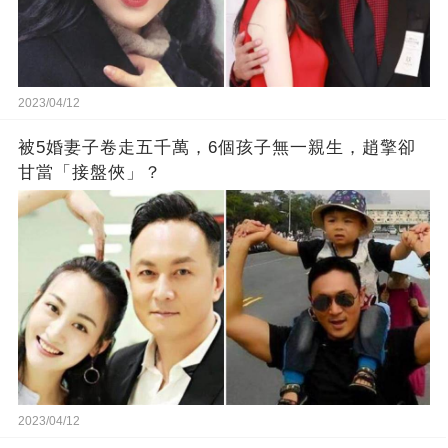
2023/04/12
被5婚妻子卷走五千萬，6個孩子無一親生，趙擎卻
甘當「接盤俠」？
2023/04/12