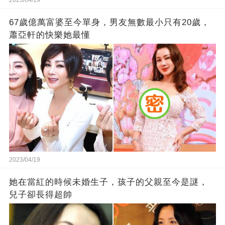
2023/04/19
67歲億萬富婆至今單身，男友無數最小只有20歲，
蕭亞軒的快樂她最懂
2023/04/19
她在當紅的時候未婚生子，孩子的父親至今是謎，
兒子卻長得超帥