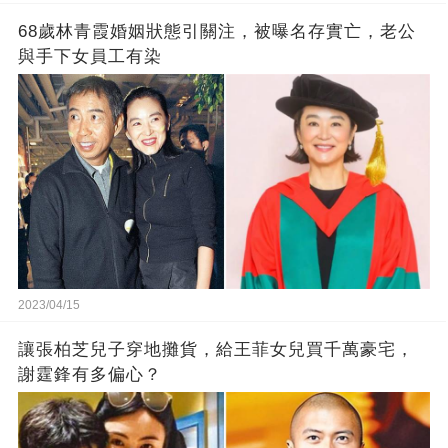
68歲林青霞婚姻狀態引關注，被曝名存實亡，老公
與手下女員工有染
2023/04/15
讓張柏芝兒子穿地攤貨，給王菲女兒買千萬豪宅，
謝霆鋒有多偏心？