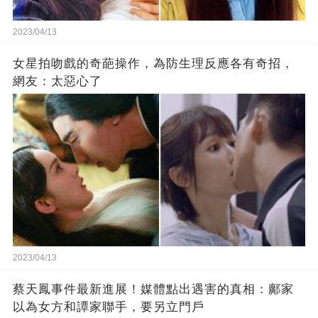
2023/04/13
女星拍吻戲的奇葩操作，為防生理反應各有奇招，
網友：太惡心了
2023/04/13
蔡天鳳事件最新進展！媒體點出遇害的真相：鄺家
以為女方和譚家聯手，要另立門戶