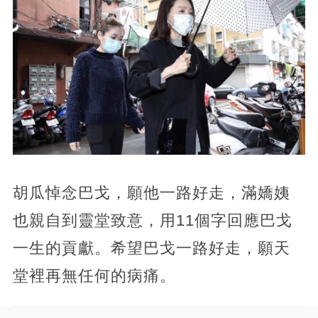
胡瓜悼念巴戈，願他一路好走，滿嬌姨
也親自到靈堂致意，用11個字回應巴戈
一生的貢獻。希望巴戈一路好走，願天
堂裡再無任何的病痛。