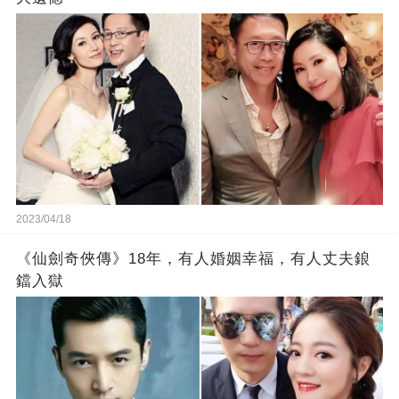
2023/04/18
《仙劍奇俠傳》18年，有人婚姻幸福，有人丈夫鋃
鐺入獄