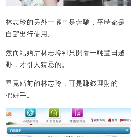
林志玲的另外一輛車是奔馳，平時都是
自駕出行使用。
然而結婚后林志玲卻只開著一輛豐田越
野，才引人猜忌的。
畢竟婚前的林志玲，可是賺錢理財的一
把好手。