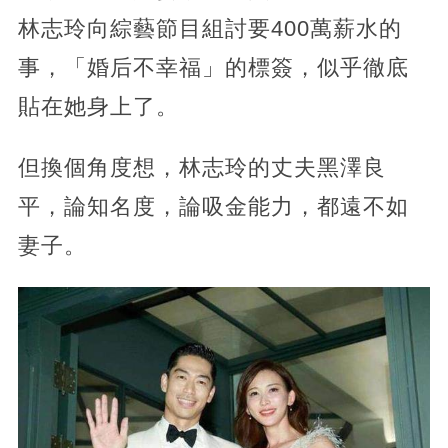
林志玲向綜藝節目組討要400萬薪水的
事，「婚后不幸福」的標簽，似乎徹底
貼在她身上了。
但換個角度想，林志玲的丈夫黑澤良
平，論知名度，論吸金能力，都遠不如
妻子。