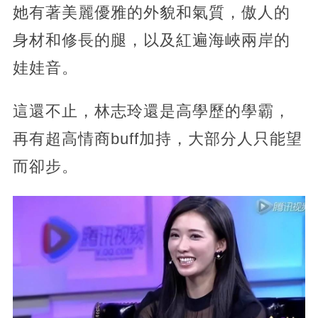
她有著美麗優雅的外貌和氣質，傲人的
身材和修長的腿，以及紅遍海峽兩岸的
娃娃音。
這還不止，林志玲還是高學歷的學霸，
再有超高情商buff加持，大部分人只能望
而卻步。