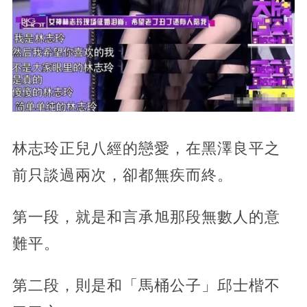
林志玲正兒八經的戀愛，在黑澤良平之
前只談過兩次，卻都無疾而終。
第一段，就是和言承旭那段無數人的意
難平。
第二段，則是和「馬桶公子」邱士楷不