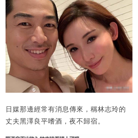
日媒那邊經常有消息傳來，稱林志玲的
丈夫黑澤良平嗜酒，夜不歸宿。