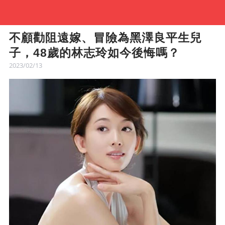
不顧勸阻遠嫁、冒險為黑澤良平生兒
子，48歲的林志玲如今後悔嗎？
2023/02/13