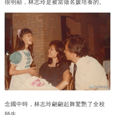
很明顯，林志玲是被當做名媛培養的。
念國中時，林志玲翩翩起舞驚艷了全校
師生。