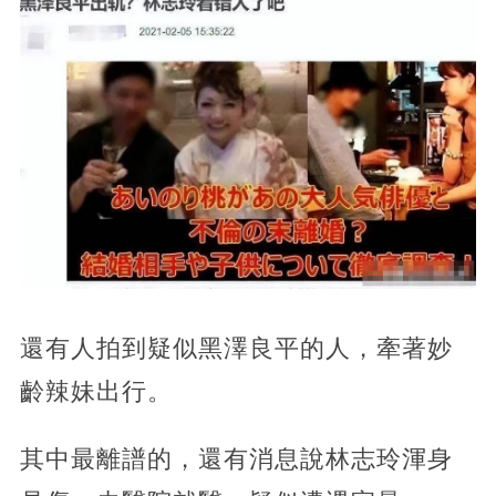
還有人拍到疑似黑澤良平的人，牽著妙
齡辣妹出行。
其中最離譜的，還有消息說林志玲渾身