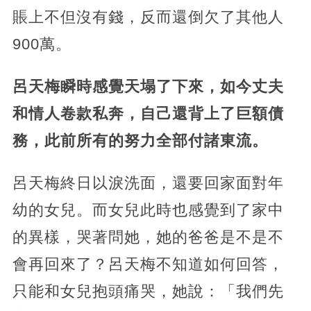
賬上不但沒有錢，反而還倒欠了其他人
900萬。
呂天梅瞬時感覺天塌了下來，如今丈夫
和情人卷款私奔，自己還背上了巨額債
務，此前所有的努力全部付諸東流。
呂天梅終日以淚洗面，還要回家面對年
幼的女兒。而女兒此時也感覺到了家中
的異樣，哭著問她，她的爸爸是不是不
會再回來了？呂天梅不知道如何回答，
只能和女兒抱頭痛哭，她說：「我們先