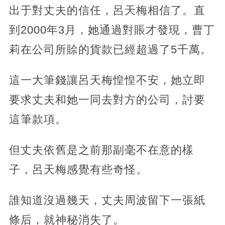
出于對丈夫的信任，呂天梅相信了。直
到2000年3月，她通過對賬才發現，曹丁
莉在公司所賒的貨款已經超過了5千萬。
這一大筆錢讓呂天梅惶惶不安，她立即
要求丈夫和她一同去對方的公司，討要
這筆款項。
但丈夫依舊是之前那副毫不在意的樣
子，呂天梅感覺有些奇怪。
誰知道沒過幾天，丈夫周波留下一張紙
條后，就神秘消失了。