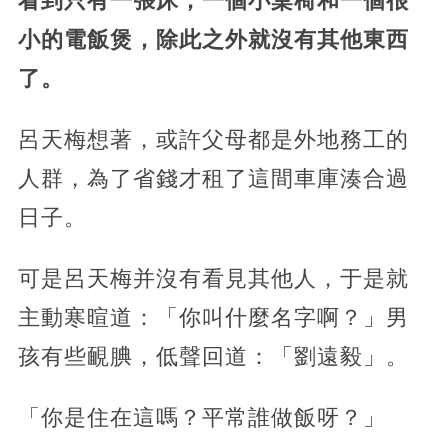
看到只有一張床，一個小桌椅和一個很
小的電飯煲，除此之外就沒有其他東西
了。
呂天梅想著，或許父母都是外地務工的
人群，為了省錢才租了這間車庫湊合過
日子。
可是呂天梅并沒有看見其他人，于是就
主動寒暄道：「你叫什麼名字啊？」男
孩有些靦腆，低聲回道：「劉遠毅」。
「你是住在這嗎？平常誰做飯呀？」