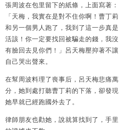
張周波在包里留下的紙條，上面寫著：
「天梅，我實在是對不住你啊！曹丁莉
和另一個男人跑了，我到了這一步真是
活該！你一定要找回被騙走的錢，我沒
有臉回去見你們！」呂天梅壓抑著不讓
自己哭出聲來。
在幫周波料理了喪事后，呂天梅悲痛萬
分，她到處打聽曹丁莉的下落，卻發現
她早就已經跑國外去了。
律師朋友也勸她，說就算找到了，手里