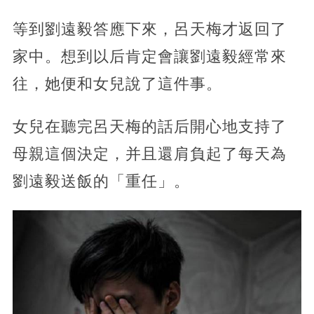
等到劉遠毅答應下來，呂天梅才返回了
家中。想到以后肯定會讓劉遠毅經常來
往，她便和女兒說了這件事。
女兒在聽完呂天梅的話后開心地支持了
母親這個決定，并且還肩負起了每天為
劉遠毅送飯的「重任」。