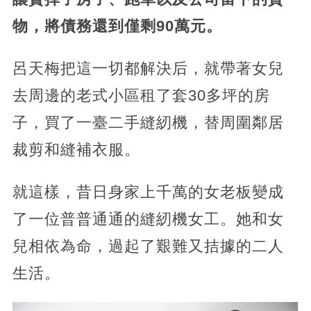
物，將債務還到僅剩90萬元。
呂天梅把這一切都解決后，就帶著女兒
去周邊的老式小區租了套30多坪的房
子，買了一臺二手縫紉機，替周圍鄰居
裁剪和縫補衣服。
就這樣，昔日身家上千萬的女老板變成
了一位普普通通的縫紉機女工。她和女
兒相依為命，過起了艱難又拮據的二人
生活。