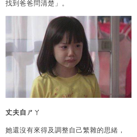
找到爸爸問清楚」。
丈夫自ㄕㄚ
她還沒有來得及調整自己繁雜的思緒，