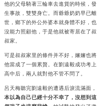
他的父母騎著三輪車去進貨的時候，發
生事故，雙雙身亡。而爺爺奶奶早已離
世，鄉下的外公外婆本就身體不好，也
沒能力照顧他，于是他就被寄居在了叔
叔家。
可是叔叔家里的條件并不好，嬸嬸也將
他當成了一個累贅。在劉遠毅成功考上
高中后，兩人就對他不管不問了。
呂天梅聽完劉遠毅的遭遇后淚流滿面，
本以為自己已經十分不幸了，沒想到這