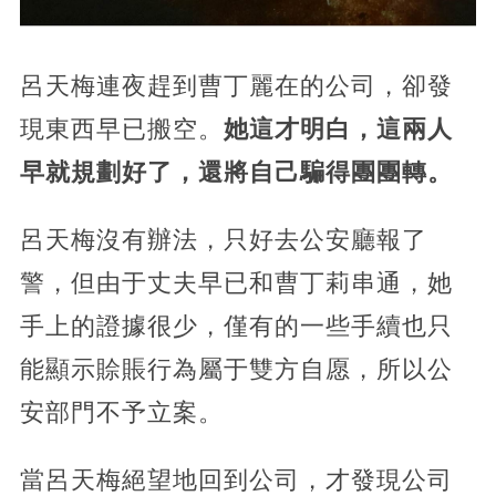
呂天梅連夜趕到曹丁麗在的公司，卻發
現東西早已搬空。
她這才明白，這兩人
早就規劃好了，還將自己騙得團團轉。
呂天梅沒有辦法，只好去公安廳報了
警，但由于丈夫早已和曹丁莉串通，她
手上的證據很少，僅有的一些手續也只
能顯示賒賬行為屬于雙方自愿，所以公
安部門不予立案。
當呂天梅絕望地回到公司，才發現公司