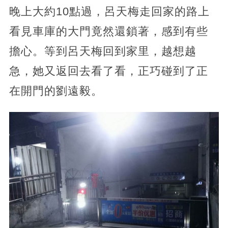
晚上大約10點過，呂天梅走回家的路上
看見車庫的大門竟然還鎖著，感到有些
擔心。等到呂天梅回到家里，越想越
急，她又返回去看了看，正巧碰到了正
在開門的劉遠毅。