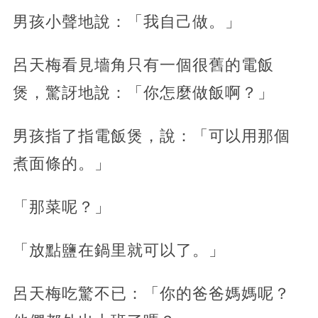
男孩小聲地說：「我自己做。」
呂天梅看見墻角只有一個很舊的電飯
煲，驚訝地說：「你怎麼做飯啊？」
男孩指了指電飯煲，說：「可以用那個
煮面條的。」
「那菜呢？」
「放點鹽在鍋里就可以了。」
呂天梅吃驚不已：「你的爸爸媽媽呢？