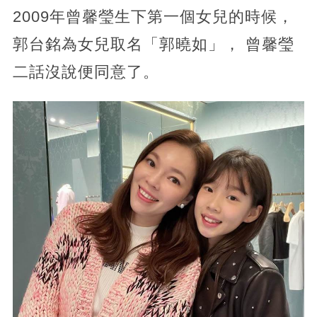
2009年曾馨瑩生下第一個女兒的時候，
郭台銘為女兒取名「郭曉如」， 曾馨瑩
二話沒說便同意了。