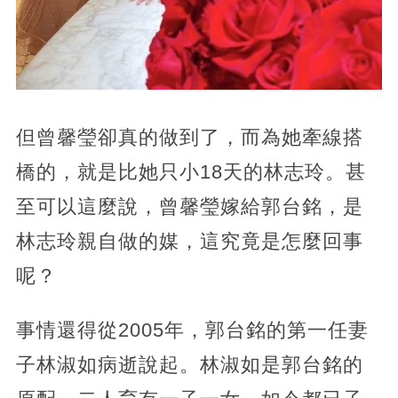
但曾馨瑩卻真的做到了，而為她牽線搭
橋的，就是比她只小18天的林志玲。甚
至可以這麼說，曾馨瑩嫁給郭台銘，是
林志玲親自做的媒，這究竟是怎麼回事
呢？
事情還得從2005年，郭台銘的第一任妻
子林淑如病逝說起。林淑如是郭台銘的