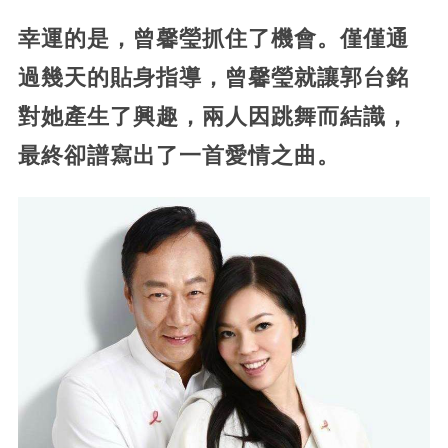
幸運的是，曾馨瑩抓住了機會。僅僅通
過幾天的貼身指導，曾馨瑩就讓郭台銘
對她產生了興趣，兩人因跳舞而結識，
最終卻譜寫出了一首愛情之曲。