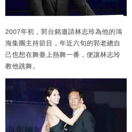
2007年初，郭台銘邀請林志玲為他的鴻
海集團主持節目，年近六旬的郭老總自
己也想在舞臺上熱舞一番，便讓林志玲
教他跳舞。