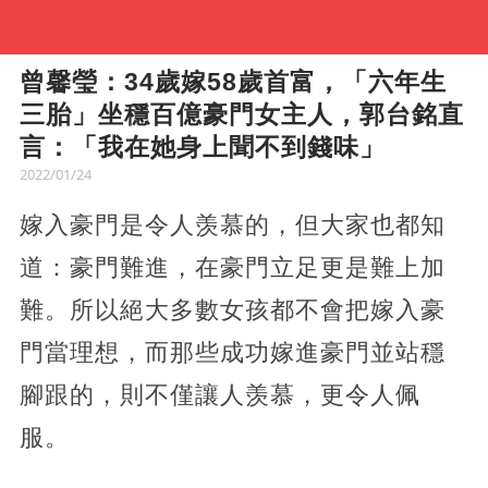
曾馨瑩：34歲嫁58歲首富，「六年生
三胎」坐穩百億豪門女主人，郭台銘直
言：「我在她身上聞不到錢味」
2022/01/24
嫁入豪門是令人羡慕的，但大家也都知
道：豪門難進，在豪門立足更是難上加
難。所以絕大多數女孩都不會把嫁入豪
門當理想，而那些成功嫁進豪門並站穩
腳跟的，則不僅讓人羡慕，更令人佩
服。