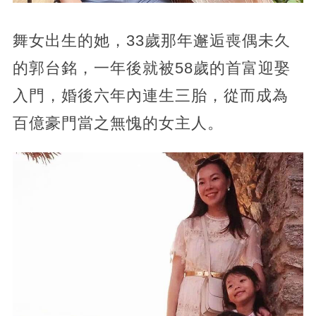
舞女出生的她，33歲那年邂逅喪偶未久
的郭台銘，一年後就被58歲的首富迎娶
入門，婚後六年內連生三胎，從而成為
百億豪門當之無愧的女主人。