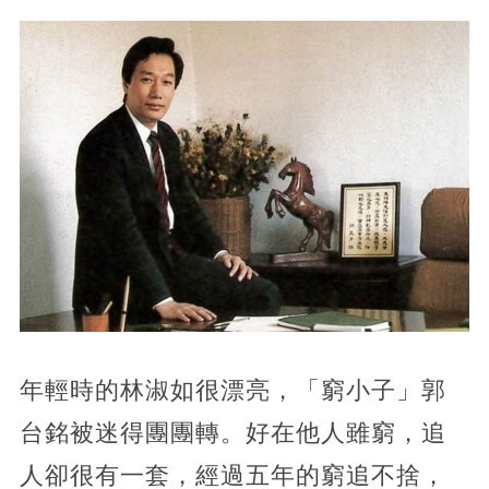
年輕時的林淑如很漂亮，「窮小子」郭
台銘被迷得團團轉。好在他人雖窮，追
人卻很有一套，經過五年的窮追不捨，