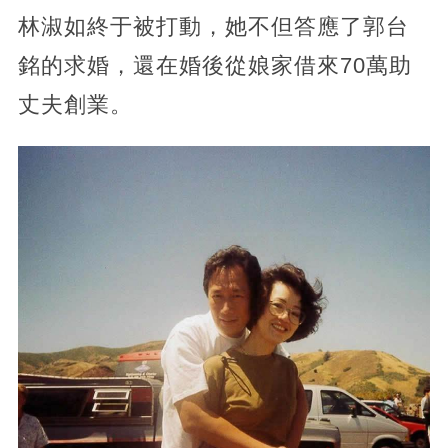
林淑如終于被打動，她不但答應了郭台
銘的求婚，還在婚後從娘家借來70萬助
丈夫創業。