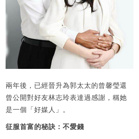
兩年後，已經晉升為郭太太的曾馨瑩還
曾公開對好友林志玲表達過感謝，稱她
是一個「好媒人」。
征服首富的秘訣：不愛錢