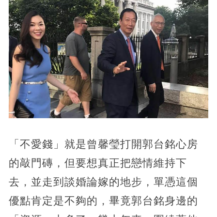
「不愛錢」就是曾馨瑩打開郭台銘心房
的敲門磚，但要想真正把戀情維持下
去，並走到談婚論嫁的地步，單憑這個
優點肯定是不夠的，畢竟郭台銘身邊的