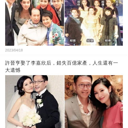
2023/04/18
許晉亨娶了李嘉欣后，錯失百億家產，人生還有一
大遺憾