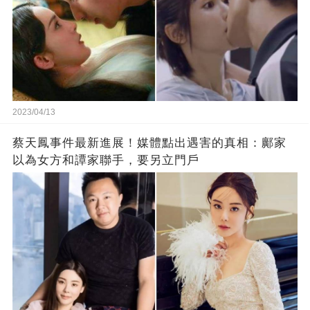
2023/04/13
蔡天鳳事件最新進展！媒體點出遇害的真相：鄺家
以為女方和譚家聯手，要另立門戶