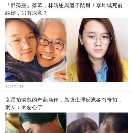
「爺孫戀」落幕，林靖恩與繼子鬧掰！李坤城死前
結婚，另有深意？
2023/04/13
女星拍吻戲的奇葩操作，為防生理反應各有奇招，
網友：太惡心了