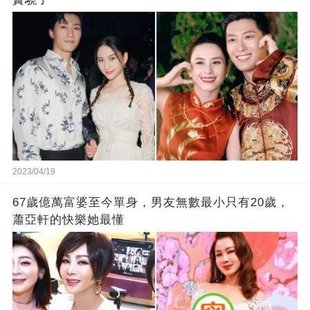
2023/04/19
67歲億萬富婆至今單身，男友無數最小只有20歲，
蕭亞軒的快樂她最懂