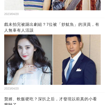
2023/04/20
戲未拍完被踢出劇組？7位被「炒魷魚」的演員，有
人無辜有人活該
2023/04/20
贅婿、軟飯硬吃？深扒之后，才發現以前真的小看
竇驍了