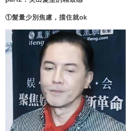
①髮量少別焦慮，擋住就ok