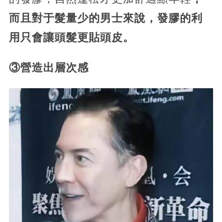
而且對于髮量少的男士來說，發膠的利
用只會讓頭髮更貼頭皮。
③營造出層次感