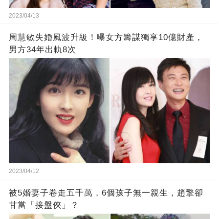
2023/04/13
周慧敏失婚風波升級！曝女方籌謀獨享10億財產，
男方34年出軌8次
2023/04/12
被5婚妻子卷走五千萬，6個孩子無一親生，趙擎卻
甘當「接盤俠」？