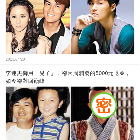
2023/04/20
李連杰御用「兒子」，卻因周潤發的5000元退圈，
如今卻難回巔峰