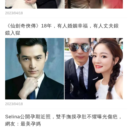
2023/04/18
《仙劍奇俠傳》18年，有人婚姻幸福，有人丈夫鋃
鐺入獄
2023/04/18
Selina公開孕期近照，雙手撫摸孕肚不懼曝光傷疤，
網友：最美孕媽