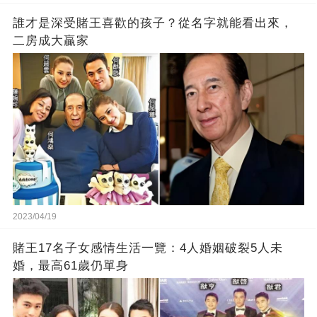
誰才是深受賭王喜歡的孩子？從名字就能看出來，
二房成大贏家
2023/04/19
賭王17名子女感情生活一覽：4人婚姻破裂5人未
婚，最高61歲仍單身