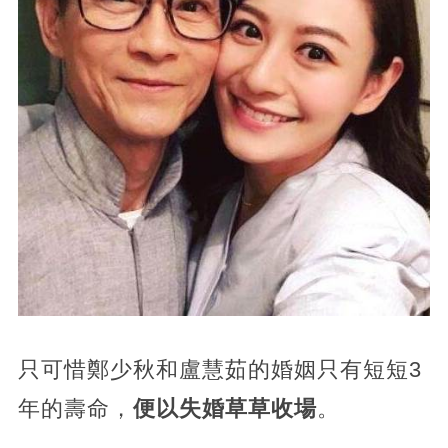
只可惜鄭少秋和盧慧茹的婚姻只有短短3
年的壽命，
便以失婚草草收場
。