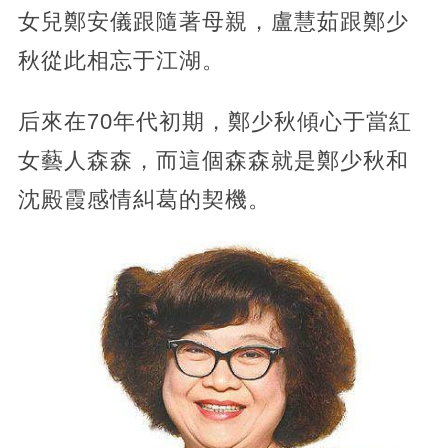
女兒鄭安儀跟隨著母親，盧慧茹跟鄭少
秋從此相忘于江湖。
后來在70年代初期，鄭少秋傾心于當紅
女藝人森森，而這個森森就是鄭少秋和
沈殿霞感情糾葛的契機。