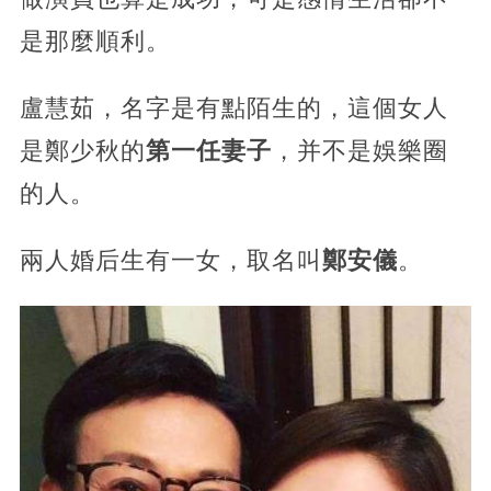
是那麼順利。
盧慧茹，名字是有點陌生的，這個女人
是鄭少秋的
第一任妻子
，并不是娛樂圈
的人。
兩人婚后生有一女，取名叫
鄭安儀
。