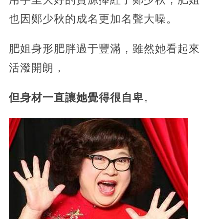
也因鄭少秋的成名更加名聲大噪。
肥姐身形肥胖過于豐滿，雖然她看起來
活潑開朗，
但身材一直讓她覺得很自卑
。