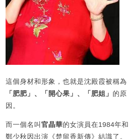
這個身材和形象，也就是沈殿霞被稱為
「肥肥」、「開心果」、「肥姐」
的原
因。
而一個名叫
官晶華
的女演員在1984年和
鄭少秋因出演《楚留香新傳》結識了。