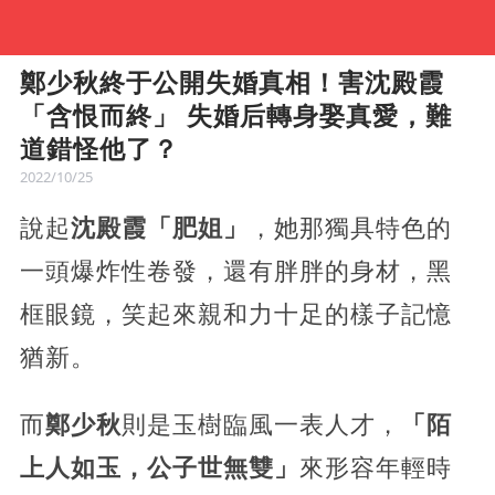
鄭少秋終于公開失婚真相！害沈殿霞
「含恨而終」 失婚后轉身娶真愛，難
道錯怪他了？
2022/10/25
說起
沈殿霞「肥姐」
，她那獨具特色的
一頭爆炸性卷發，還有胖胖的身材，黑
框眼鏡，笑起來親和力十足的樣子記憶
猶新。
而
鄭少秋
則是玉樹臨風一表人才，
「陌
上人如玉，公子世無雙」
來形容年輕時