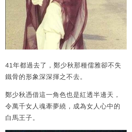
41年都過去了，鄭少秋那種儒雅卻不失
鐵骨的形象深深揮之不去。
鄭少秋憑借這一角色也是紅透半邊天，
令萬千女人魂牽夢繞，成為女人心中的
白馬王子。