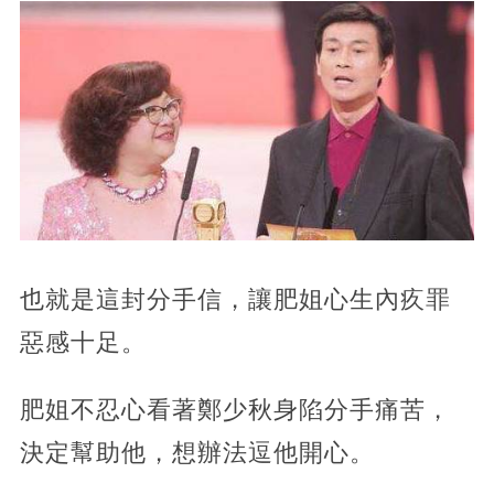
也就是這封分手信，讓肥姐心生內疚罪
惡感十足。
肥姐不忍心看著鄭少秋身陷分手痛苦，
決定幫助他，想辦法逗他開心。