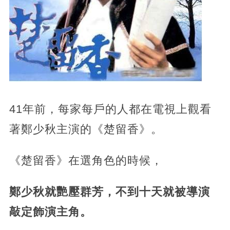
41年前，每家每戶的人都在電視上觀看
著鄭少秋主演的《楚留香》。
《楚留香》在選角色的時候，
鄭少秋就艷壓群芳，不到十天就被導演
敲定飾演主角。