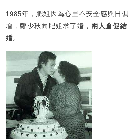
1985年，肥姐因為心里不安全感與日俱
增，鄭少秋向肥姐求了婚，
兩人倉促結
婚
。