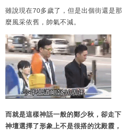
雖說現在70多歲了，但是出個街還是那
麼風采依舊，帥氣不減。
而就是這樣神話一般的鄭少秋，卻走下
神壇選擇了形象上不是很搭的沈殿霞，