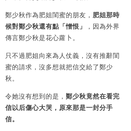
鄭少秋作為肥姐閨蜜的朋友，
肥姐那時
候對鄭少秋還有點「憎恨」
，因為外界
傳言鄭少秋是花心蘿卜。
只不過肥姐向來為人仗義，沒有推辭閨
蜜的請求，沒多想就把信交給了鄭少
秋。
令她沒有想到的是，
鄭少秋竟然在看完
信以后傷心大哭，原來那是一封分手
信。