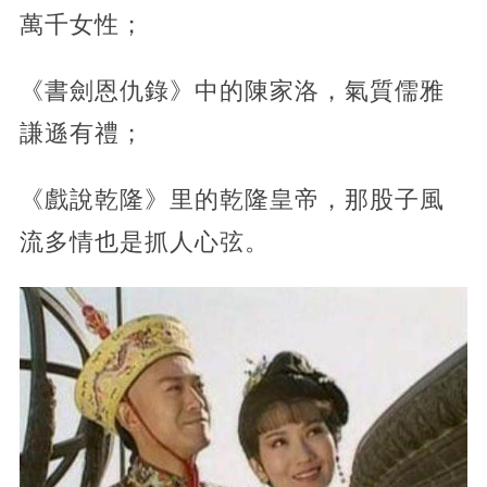
萬千女性；
《書劍恩仇錄》中的陳家洛，氣質儒雅
謙遜有禮；
《戲說乾隆》里的乾隆皇帝，那股子風
流多情也是抓人心弦。