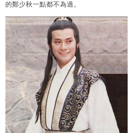
的鄭少秋一點都不為過。