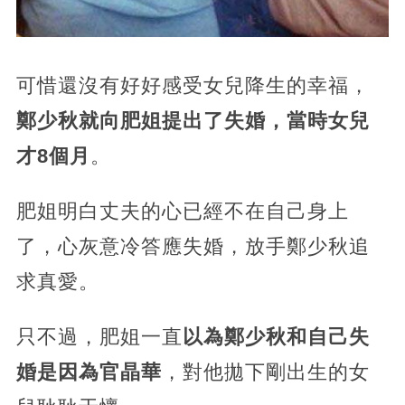
可惜還沒有好好感受女兒降生的幸福，
鄭少秋就向肥姐提出了失婚，當時女兒
才8個月
。
肥姐明白丈夫的心已經不在自己身上
了，心灰意冷答應失婚，放手鄭少秋追
求真愛。
只不過，肥姐一直
以為鄭少秋和自己失
婚是因為官晶華
，對他拋下剛出生的女