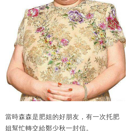
當時森森是肥姐的好朋友，有一次托肥
姐幫忙轉交給鄭少秋一封信。