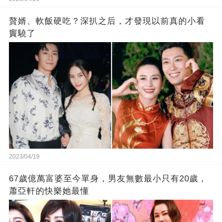
贅婿、軟飯硬吃？深扒之后，才發現以前真的小看
竇驍了
2023/04/19
67歲億萬富婆至今單身，男友無數最小只有20歲，
蕭亞軒的快樂她最懂