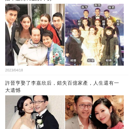
2023/04/18
許晉亨娶了李嘉欣后，錯失百億家產，人生還有一
大遺憾