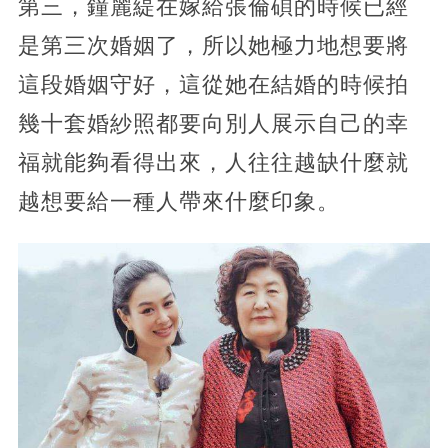
第三，鐘麗緹在嫁給張倫碩的時候已經
是第三次婚姻了，所以她極力地想要將
這段婚姻守好，這從她在結婚的時候拍
幾十套婚紗照都要向別人展示自己的幸
福就能夠看得出來，人往往越缺什麼就
越想要給一種人帶來什麼印象。