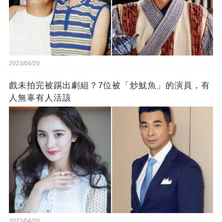
2023/04/20
戲未拍完被踢出劇組？7位被「炒魷魚」的演員，有
人無辜有人活該
2023/04/20