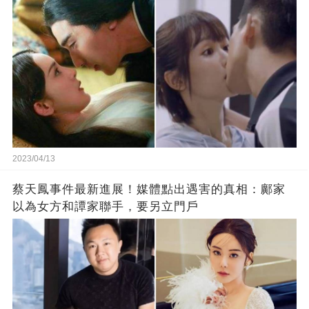
2023/04/13
蔡天鳳事件最新進展！媒體點出遇害的真相：鄺家
以為女方和譚家聯手，要另立門戶