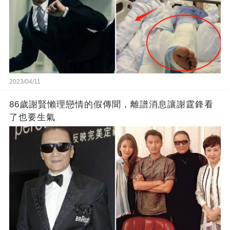
2023/04/11
86歲謝賢懶理戀情的假傳聞，離譜消息讓謝霆鋒看
了也要生氣