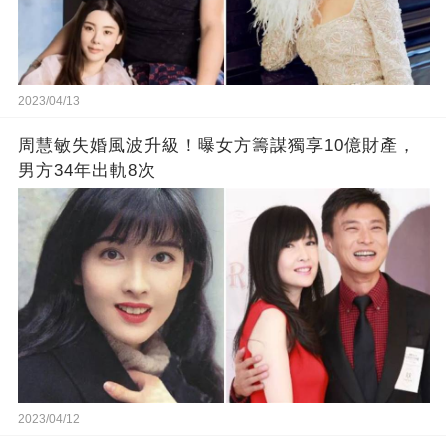
2023/04/13
周慧敏失婚風波升級！曝女方籌謀獨享10億財產，
男方34年出軌8次
2023/04/12