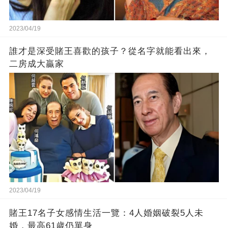
2023/04/19
誰才是深受賭王喜歡的孩子？從名字就能看出來，
二房成大贏家
2023/04/19
賭王17名子女感情生活一覽：4人婚姻破裂5人未
婚，最高61歲仍單身