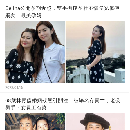
Selina公開孕期近照，雙手撫摸孕肚不懼曝光傷疤，
網友：最美孕媽
2023/04/15
68歲林青霞婚姻狀態引關注，被曝名存實亡，老公
與手下女員工有染