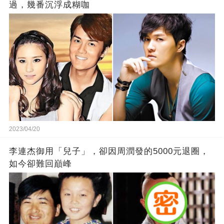
過，幾番沉浮成糊咖
2023/04/20
李連杰御用「兒子」，卻因周潤發的5000元退圈，
如今卻難回巔峰