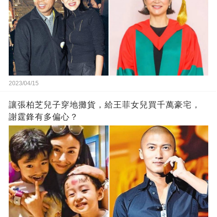
2023/04/15
讓張柏芝兒子穿地攤貨，給王菲女兒買千萬豪宅，
謝霆鋒有多偏心？