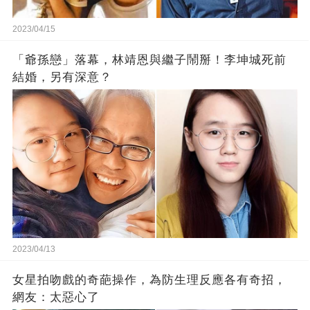
2023/04/15
「爺孫戀」落幕，林靖恩與繼子鬧掰！李坤城死前
結婚，另有深意？
2023/04/13
女星拍吻戲的奇葩操作，為防生理反應各有奇招，
網友：太惡心了