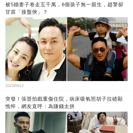
被5婚妻子卷走五千萬，6個孩子無一親生，趙擎卻
甘當「接盤俠」？
2023/04/12
突發！張晉拍戲重傷住院，病床吸氧照胡子拉碴顯
憔悴，網友直呼：為賺錢太拼