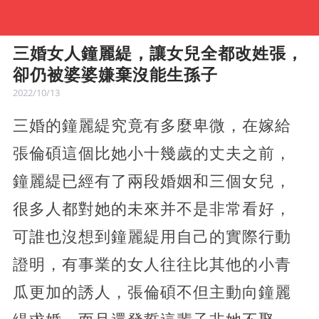
三婚女人鐘麗緹，讓女兒全都改姓張，
卻仍被婆婆嫌棄沒能生孫子
2022/10/13
三婚的鐘麗緹究竟有多麼卑微，在嫁給
張倫碩這個比她小十幾歲的丈夫之前，
鐘麗緹已經有了兩段婚姻和三個女兒，
很多人都對她的未來并不是非常看好，
可誰也沒想到鐘麗緹用自己的實際行動
證明，有事業的女人往往比其他的小青
瓜更加的誘人，張倫碩不但主動向鐘麗