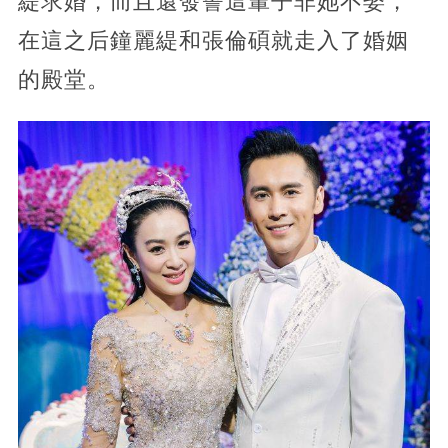
緹求婚，而且還發誓這輩子非她不娶，
在這之后鐘麗緹和張倫碩就走入了婚姻
的殿堂。