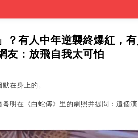
」？有人中年逆襲終爆紅，有
網友：放飛自我太可怕
幽默在身上的。
潘粵明在《白蛇傳》里的劇照并提問：這個演