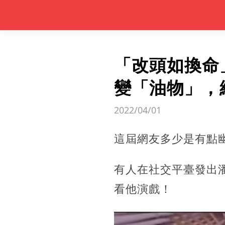
「改頭如換命
變「油物」，
2022/04/01
這屆網友多少是有點
有人在社交平臺發出
看他演戲！