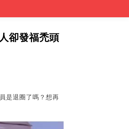
人卻發福禿頭
員是退圈了嗎？想再