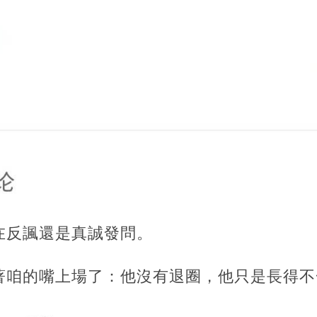
在反諷還是真誠發問。
著咱的嘴上場了：他沒有退圈，他只是長得不