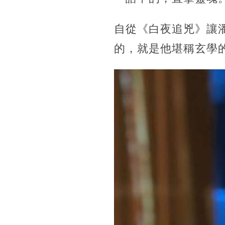
自從《白夜追兇》讓
的，就是他堪稱玄學