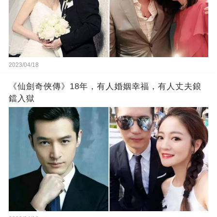
2023/04/18
《仙劍奇俠傳》18年，有人婚姻幸福，有人丈夫鋃
鐺入獄