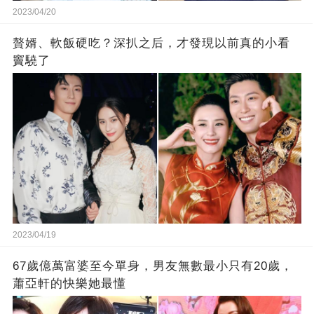
2023/04/20
贅婿、軟飯硬吃？深扒之后，才發現以前真的小看
竇驍了
2023/04/19
67歲億萬富婆至今單身，男友無數最小只有20歲，
蕭亞軒的快樂她最懂