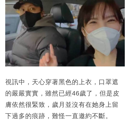
視訊中，天心穿著黑色的上衣，口罩遮
的嚴嚴實實，雖然已經46歲了，但是皮
膚依然很緊致，歲月並沒有在她身上留
下過多的痕跡，難怪一直邀約不斷。