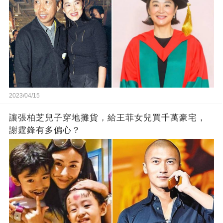
2023/04/15
讓張柏芝兒子穿地攤貨，給王菲女兒買千萬豪宅，
謝霆鋒有多偏心？