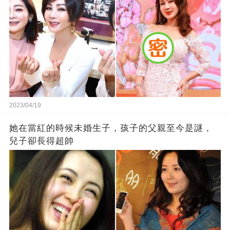
2023/04/19
她在當紅的時候未婚生子，孩子的父親至今是謎，
兒子卻長得超帥