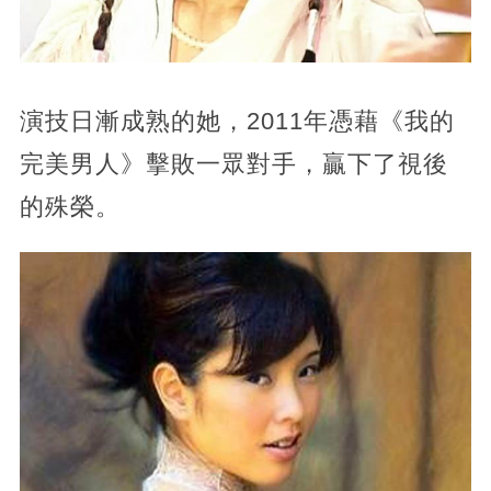
演技日漸成熟的她，2011年憑藉《我的
完美男人》擊敗一眾對手，贏下了視後
的殊榮。