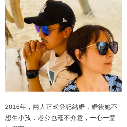
2016年，兩人正式登記結婚，婚後她不
想生小孩，老公也毫不介意，一心一意