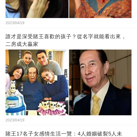
2023/04/19
誰才是深受賭王喜歡的孩子？從名字就能看出來，
二房成大贏家
2023/04/19
賭王17名子女感情生活一覽：4人婚姻破裂5人未