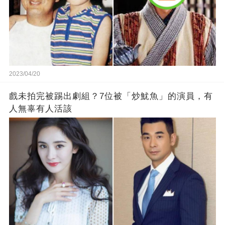
2023/04/20
戲未拍完被踢出劇組？7位被「炒魷魚」的演員，有
人無辜有人活該